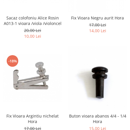
Capodastru
Accesorii mandolina
Ancii clarinet
Alte accesorii
Corzi
Mandolina Electro-Acustica
Mixer Analog
Mustiuc clarinet
Case Saxofon
Curele
Sisteme wireless intrumente cu
Mixere amplificate
Stativ clarinet
Sacaz colofoniu Alice Rosin
Fix Vioara Negru aurit Hora
Doze
coarde
Husa
A013-1 vioara /viola /violoncel
Set mixer amplificat
Bratara clarinet
17,00 Lei
Microfoane sax
20,00 Lei
Penele
14,00 Lei
Stativ microfon
Doza clarinet
Piese de schimb
10,00 Lei
Suporti
Plasturi clarinet
Chitara Copii
Corn de vanatoare
Ukulele
Eufoniu & Bariton
-18%
Flaut
Accesorii flaut
Set Flaut
Fligorn / FlugelHorn
Fluier
Muzicuta
Fix Vioara Argintiu nichelat
Buton vioara abanos 4/4 - 1/4
Oboi
Hora
Hora
Tenor Horn
17,00 Lei
15,00 Lei