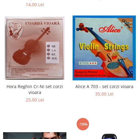
14,00 Lei
Triole / Melodica
Trompete
Trompete Bb
Trompete C
Trompete de buzunar
Trompete piccolo
Tuba
Hora Reghin Cr-Ni set corzi
Alice A 703 - set corzi vioara
vioara
35,00 Lei
25,00 Lei
-19%