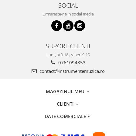
SOCIAL
Triole / Melodica
Trompete
Urmareste-ne in social media
Trompete Bb
Trompete C
Trompete de buzunar
SUPORT CLIENTI
Trompete piccolo
Luni-Joi 9-18 ; Vineri 9-15
Tuba
0761094853
contact@instrumentemuzica.ro
MAGAZINUL MEU
CLIENTI
DATE COMERCIALE