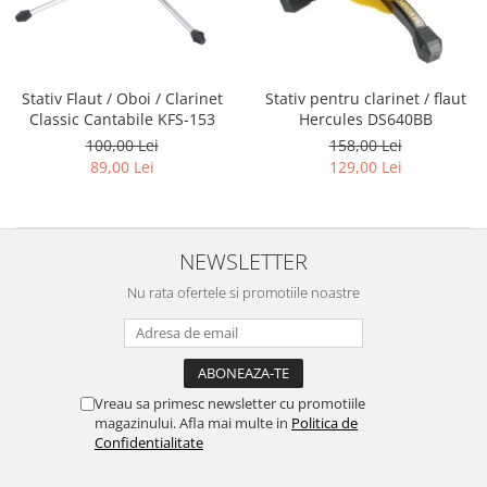
Capodastru
Accesorii mandolina
Ancii clarinet
Alte accesorii
Corzi
Mandolina Electro-Acustica
Mixer Analog
Mustiuc clarinet
Case Saxofon
Curele
Sisteme wireless intrumente cu
Mixere amplificate
Stativ clarinet
Doze
coarde
Husa
Set mixer amplificat
Bratara clarinet
Microfoane sax
Stativ Flaut / Oboi / Clarinet
Stativ pentru clarinet / flaut
Penele
Stativ microfon
Classic Cantabile KFS-153
Hercules DS640BB
Doza clarinet
Piese de schimb
Suporti
100,00 Lei
158,00 Lei
Plasturi clarinet
89,00 Lei
129,00 Lei
Chitara Copii
Corn de vanatoare
Ukulele
Eufoniu & Bariton
Flaut
NEWSLETTER
Accesorii flaut
Nu rata ofertele si promotiile noastre
Set Flaut
Fligorn / FlugelHorn
Fluier
Muzicuta
Vreau sa primesc newsletter cu promotiile
magazinului. Afla mai multe in
Politica de
Oboi
Confidentialitate
Tenor Horn