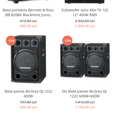
Boxa portabila Bennett & Ross
Subwoofer activ Alto TX 12S
BB-820BK Blackmore Junior
12" 450W RMS
Bluetooth Negru
613,00 Lei
2.332,00 Lei
499,00 Lei
1.899,00 Lei
-19%
-19%
Boxa pasiva McGrey DJ-1222
Set Boxe pasive McGrey DJ-
600W
1222 600W+600W
737,00 Lei
1.412,00 Lei
600,00 Lei
1.150,00 Lei