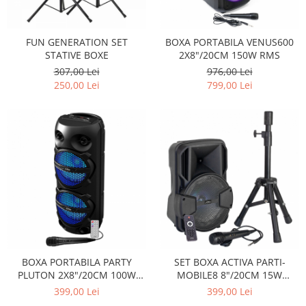
Capodastru
Accesorii mandolina
Ancii clarinet
Alte accesorii
Corzi
Mandolina Electro-Acustica
Mixer Analog
Mustiuc clarinet
Case Saxofon
Curele
Sisteme wireless intrumente cu
Mixere amplificate
Stativ clarinet
FUN GENERATION SET
BOXA PORTABILA VENUS600
Doze
coarde
Husa
Set mixer amplificat
STATIVE BOXE
2X8"/20CM 150W RMS
Bratara clarinet
Microfoane sax
307,00 Lei
976,00 Lei
Penele
Stativ microfon
Doza clarinet
Piese de schimb
250,00 Lei
799,00 Lei
Suporti
Plasturi clarinet
Chitara Copii
Corn de vanatoare
Ukulele
Eufoniu & Bariton
Flaut
Accesorii flaut
Set Flaut
Fligorn / FlugelHorn
Fluier
Muzicuta
BOXA PORTABILA PARTY
SET BOXA ACTIVA PARTI-
Oboi
PLUTON 2X8"/20CM 100W
MOBILE8 8"/20CM 15W
TWS BT/FM/USB/MSD
ILUMINAT LED CU
399,00 Lei
399,00 Lei
Tenor Horn
BT/USB/MSD/FM + STAND +