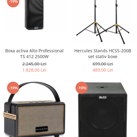
-19%
Boxa activa Alto Professional
Hercules Stands HCSS-200B
TS 412 2500W
set stativ boxe
2.245,00 Lei
699,00 Lei
1.828,00 Lei
489,00 Lei
-19%
-19%