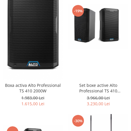
-19%
Boxa activa Alto Professional
Set boxe active Alto
TS 410 2000W
Professional TS 410
2000W+2000W
1.983,00 Lei
3.966,00 Lei
1.615,00 Lei
3.230,00 Lei
-30%