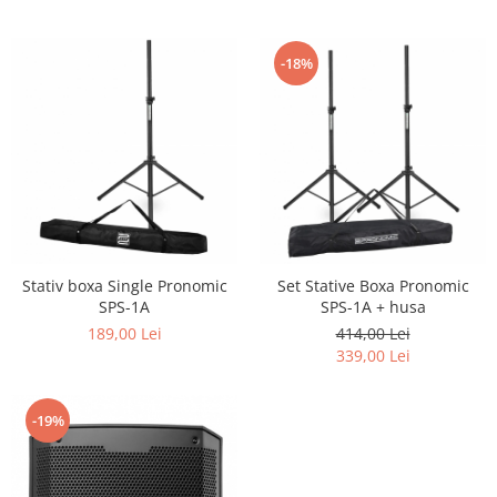
MICROFON
Triole / Melodica
Trompete
-18%
Trompete Bb
Trompete C
Trompete de buzunar
Trompete piccolo
Tuba
Stativ boxa Single Pronomic
Set Stative Boxa Pronomic
SPS-1A
SPS-1A + husa
189,00 Lei
414,00 Lei
339,00 Lei
-19%