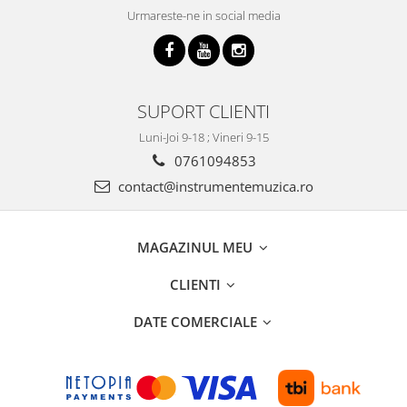
Triole / Melodica
Urmareste-ne in social media
Trompete
Trompete Bb
Trompete C
SUPORT CLIENTI
Trompete de buzunar
Luni-Joi 9-18 ; Vineri 9-15
Trompete piccolo
0761094853
Tuba
contact@instrumentemuzica.ro
MAGAZINUL MEU
CLIENTI
DATE COMERCIALE