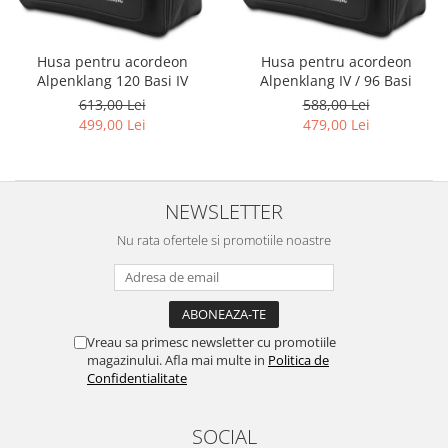
Capodastru
Accesorii mandolina
Ancii clarinet
Alte accesorii
Corzi
Mandolina Electro-Acustica
Mixer Analog
Mustiuc clarinet
Case Saxofon
Curele
Sisteme wireless intrumente cu
Mixere amplificate
Stativ clarinet
Husa pentru acordeon
Husa pentru acordeon
Doze
coarde
Husa
Set mixer amplificat
Alpenklang 120 Basi IV
Alpenklang IV / 96 Basi
Bratara clarinet
Microfoane sax
613,00 Lei
588,00 Lei
Penele
Stativ microfon
Doza clarinet
Piese de schimb
499,00 Lei
479,00 Lei
Suporti
Plasturi clarinet
Chitara Copii
Corn de vanatoare
Ukulele
Eufoniu & Bariton
NEWSLETTER
Flaut
Nu rata ofertele si promotiile noastre
Accesorii flaut
Set Flaut
Fligorn / FlugelHorn
Fluier
Vreau sa primesc newsletter cu promotiile
magazinului. Afla mai multe in
Politica de
Muzicuta
Confidentialitate
Oboi
SOCIAL
Tenor Horn