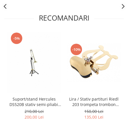
Muzicuta
RECOMANDARI
Oboi
Tenor Horn
Triole / Melodica
-5%
Trompete
-10%
Trompete Bb
Trompete C
Trompete de buzunar
Trompete piccolo
Tuba
Instrumente cu coarde
Violoncel
Suport/stand Hercules
Lira / Stativ partituri Riedl
DS520B stativ semi-pliabil
203 trompeta trombon
Accesorii violoncel
trombon
sopran sax
210,00 Lei
150,00 Lei
Violoncel clasic
200,00 Lei
135,00 Lei
Violoncel electro-acustic