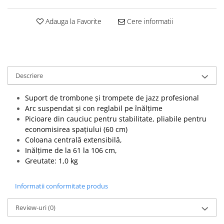
Accesorii instrumente suflat
Clarinet
Adauga la Favorite
Cere informatii
Clarinet Si bemol
Clarinet Mi bemol
Ancii clarinet
Mustiuc clarinet
Descriere
Stativ clarinet
Bratara clarinet
Suport de trombone și trompete de jazz profesional
Arc suspendat și con reglabil pe înălțime
Doza clarinet
Picioare din cauciuc pentru stabilitate, pliabile pentru
Plasturi clarinet
economisirea spațiului (60 cm)
Corn de vanatoare
Coloana centrală extensibilă,
Inălțime de la 61 la 106 cm,
Eufoniu & Bariton
Greutate: 1,0 kg
Flaut
Accesorii flaut
Informatii conformitate produs
Set Flaut
Fligorn / FlugelHorn
Review-uri
(0)
Fluier