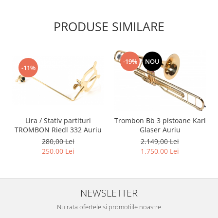
Viori
Accesorii vioara
PRODUSE SIMILARE
Seturi Accesorii Vioara
Vioara Clasica
Vioara Clasica set
-19%
NOU
-11%
Vioara Electrica
Vioara Electro-Acustica
Mandolina
Mandolina Clasica
Lira / Stativ partituri
Trombon Bb 3 pistoane Karl
Accesorii mandolina
TROMBON Riedl 332 Auriu
Glaser Auriu
Mandolina Electro-Acustica
280,00 Lei
2.149,00 Lei
Sisteme wireless intrumente cu
250,00 Lei
1.750,00 Lei
coarde
Instrumente cu clape
Accesorii Clape
NEWSLETTER
Scaune si Banchete pt Pian
Nu rata ofertele si promotiile noastre
Suporti clape