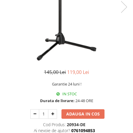
Protectie mustiuc
Alte accesorii
Case Saxofon
Doze
Microfoane sax
Piese de schimb
Instrumente de suflat
Trombon
Accesorii trombon
145,00 Lei
119,00 Lei
Trombon cu atasament FA
Garantie 24 luni !
Trombon cu Culisa
Trombon cu pistoane
IN STOC
Corn francez
Durata de livrare:
24-48 ORE
Accesorii
ADAUGA IN COS
Corn Dublu
Cod Produs:
20934-DE
Corn Si bemol
Ai nevoie de ajutor?
0761094853