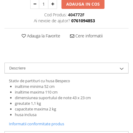
ADAUGA IN COS
Triole / Melodica
Trompete
Cod Produs:
404772F
Ai nevoie de ajutor?
0761094853
Trompete Bb
Trompete C
Adauga la Favorite
Cere informatii
Trompete de buzunar
Trompete piccolo
Tuba
Descriere
Stativ de partituri cu husa Bespeco
inaltime minima 52 cm
inaltime maxima 110 cm
dimensiunea suportului de note 43 x 23 cm
greutate 1,1 kg
capacitate maxima 2 kg
husa inclusa
Informatii conformitate produs