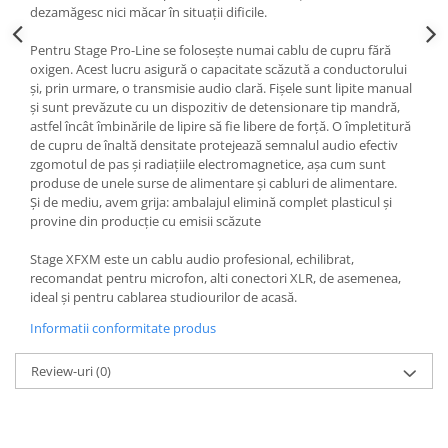
dezamăgesc nici măcar în situații dificile.
Pentru Stage Pro-Line se folosește numai cablu de cupru fără
oxigen. Acest lucru asigură o capacitate scăzută a conductorului
și, prin urmare, o transmisie audio clară. Fișele sunt lipite manual
și sunt prevăzute cu un dispozitiv de detensionare tip mandră,
astfel încât îmbinările de lipire să fie libere de forță. O împletitură
de cupru de înaltă densitate protejează semnalul audio efectiv
zgomotul de pas și radiațiile electromagnetice, așa cum sunt
produse de unele surse de alimentare și cabluri de alimentare.
Și de mediu, avem grija: ambalajul elimină complet plasticul și
provine din producție cu emisii scăzute
Stage XFXM este un cablu audio profesional, echilibrat,
recomandat pentru microfon, alti conectori XLR, de asemenea,
ideal și pentru cablarea studiourilor de acasă.
Informatii conformitate produs
Review-uri
(0)