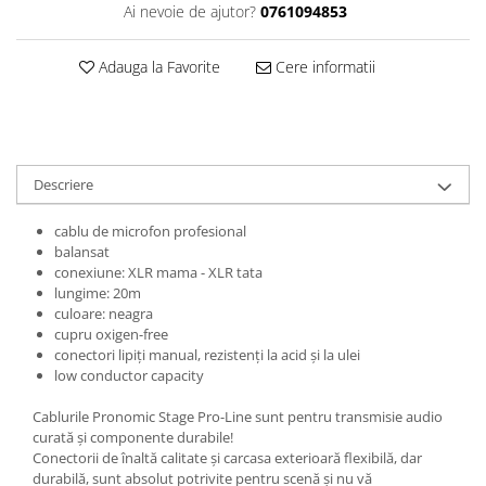
Ai nevoie de ajutor?
0761094853
Triole / Melodica
Trompete
Adauga la Favorite
Cere informatii
Trompete Bb
Trompete C
Trompete de buzunar
Trompete piccolo
Descriere
Tuba
cablu de microfon profesional
balansat
conexiune: XLR mama - XLR tata
lungime: 20m
culoare: neagra
cupru oxigen-free
conectori lipiți manual, rezistenți la acid și la ulei
low conductor capacity
Cablurile Pronomic Stage Pro-Line sunt pentru transmisie audio
curată și componente durabile!
Conectorii de înaltă calitate și carcasa exterioară flexibilă, dar
durabilă, sunt absolut potrivite pentru scenă și nu vă