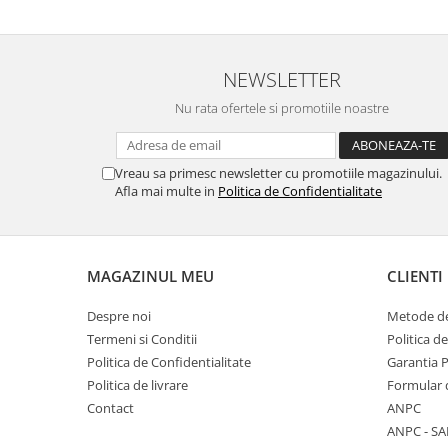
Viori
Accesorii vioara
Seturi Accesorii Vioara
NEWSLETTER
Vioara Clasica
Nu rata ofertele si promotiile noastre
Vioara Clasica set
Vioara Electrica
Vioara Electro-Acustica
Vreau sa primesc newsletter cu promotiile magazinului.
Afla mai multe in
Politica de Confidentialitate
Mandolina
Mandolina Clasica
Accesorii mandolina
MAGAZINUL MEU
CLIENTI
Mandolina Electro-Acustica
Sisteme wireless intrumente cu
Despre noi
Metode de
coarde
Termeni si Conditii
Politica d
Instrumente cu clape
Politica de Confidentialitate
Garantia 
Accesorii Clape
Politica de livrare
Formular 
Contact
ANPC
Scaune si Banchete pt Pian
ANPC - SA
Suporti clape