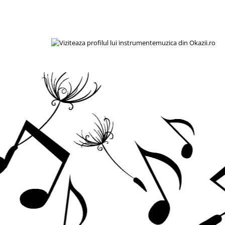
Acordeoane
Aceordeoane copii
Acordeoane acustice
Huse si Cutii Acordeoane
Orgi electrice
Pian copii
Pian Digital
Chitare / Basuri
Chitara Clasica
Chitara Acustica
Chitara Electro-Acustica
Chitara Electrica
Chitara Electrica Set
Chitara Bas
Chitara Roundback