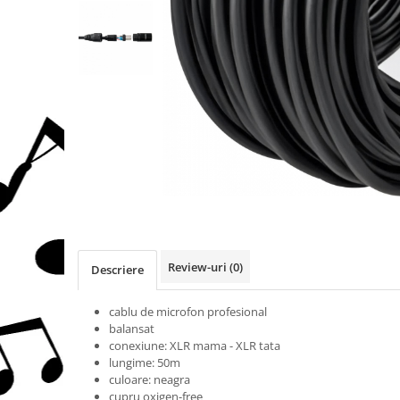
Protectie mustiuc
Alte accesorii
Case Saxofon
Doze
Microfoane sax
Piese de schimb
Instrumente de suflat
Trombon
Accesorii trombon
Trombon cu atasament FA
Trombon cu Culisa
Review-uri
(0)
Descriere
Trombon cu pistoane
Corn francez
cablu de microfon profesional
balansat
Accesorii
conexiune: XLR mama - XLR tata
Corn Dublu
lungime: 50m
Corn Si bemol
culoare: neagra
cupru oxigen-free