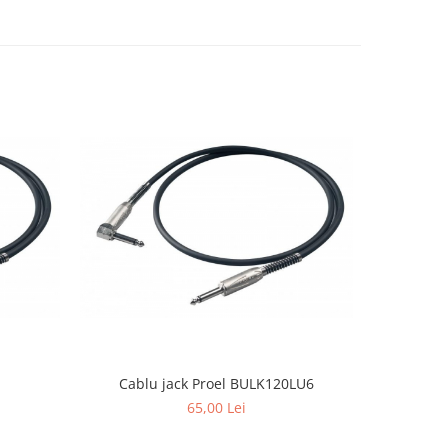
-18%
Cablu jack Proel BULK120LU6
Pronomi
65,00 Lei