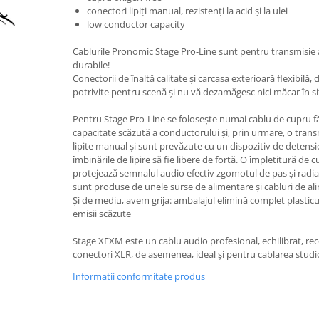
Accesorii instrumente suflat
conectori lipiți manual, rezistenți la acid și la ulei
Clarinet
low conductor capacity
Clarinet Si bemol
Cablurile Pronomic Stage Pro-Line sunt pentru transmisie
Clarinet Mi bemol
durabile!
Conectorii de înaltă calitate și carcasa exterioară flexibilă,
Ancii clarinet
potrivite pentru scenă și nu vă dezamăgesc nici măcar în situ
Mustiuc clarinet
Stativ clarinet
Pentru Stage Pro-Line se folosește numai cablu de cupru fă
capacitate scăzută a conductorului și, prin urmare, o transm
Bratara clarinet
lipite manual și sunt prevăzute cu un dispozitiv de detensi
Doza clarinet
îmbinările de lipire să fie libere de forță. O împletitură de 
protejează semnalul audio efectiv zgomotul de pas și radia
Plasturi clarinet
sunt produse de unele surse de alimentare și cabluri de al
Corn de vanatoare
Și de mediu, avem grija: ambalajul elimină complet plasticu
emisii scăzute
Eufoniu & Bariton
Flaut
Stage XFXM este un cablu audio profesional, echilibrat, r
conectori XLR, de asemenea, ideal și pentru cablarea studi
Accesorii flaut
Informatii conformitate produs
Set Flaut
Fligorn / FlugelHorn
Fluier