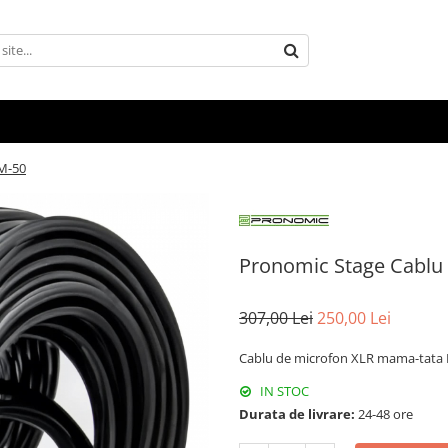
M-50
Pronomic Stage Cablu
307,00 Lei
250,00 Lei
Cablu de microfon XLR mama-tata 
IN STOC
Durata de livrare:
24-48 ore