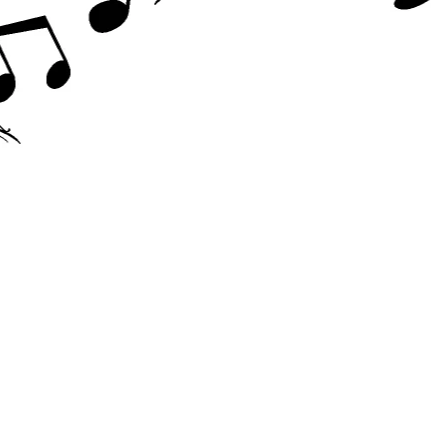
Accesorii chitara
Acordor
Alte accesorii chitara
Amplificatoare
Cabluri/conectica
Capodastru
Corzi
Curele
Husa
Penele
Suporti
Chitara Copii
Ukulele
Tobe si Percutie
Cajon
Darbuka