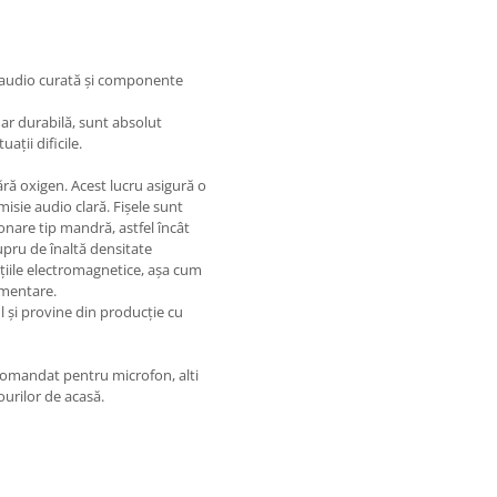
 audio curată și componente
 dar durabilă, sunt absolut
ații dificile.
ră oxigen. Acest lucru asigură o
isie audio clară. Fișele sunt
onare tip mandră, astfel încât
cupru de înaltă densitate
țiile electromagnetice, așa cum
imentare.
l și provine din producție cu
ecomandat pentru microfon, alti
ourilor de acasă.