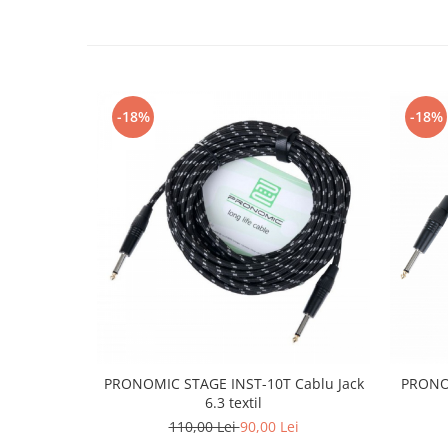
Muzicuta
Oboi
Tenor Horn
-18%
-18%
Triole / Melodica
Trompete
Trompete Bb
Trompete C
Trompete de buzunar
Trompete piccolo
Tuba
Instrumente cu coarde
Violoncel
Accesorii violoncel
PRONOMIC STAGE INST-10T Cablu Jack
PRONOM
Violoncel clasic
6.3 textil
110,00 Lei
90,00 Lei
Violoncel electro-acustic