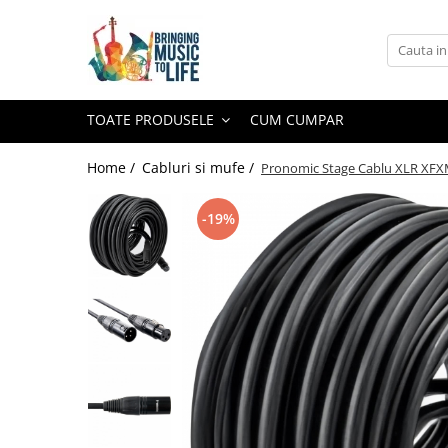
Toate Produsele
Saxofon
TOATE PRODUSELE
CUM CUMPAR
Sopran Sax
Alto Saxofon
Home /
Cabluri si mufe /
Pronomic Stage Cablu XLR XFX
Tenor Sax
-19%
Bariton Sax
Accesorii saxofon
Ancii
Bratara
Gatar
Mustiuc saxofon sopran
Mustiuc saxofon alto
Mustiuc saxofon tenor
Stative