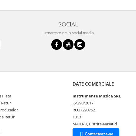
SOCIAL
Urmareste-ne in social media
DATE COMERCIALE
 Plata
Instrumente Muzica SRL
e Retur
J6/290/2017
Produselor
RO37290752
de Retur
1013
MAIERU, Bistrita-Nasaud
L
Contacteaza-ne