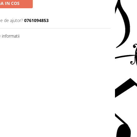
A IN COS
ie de ajutor?
0761094853
informatii