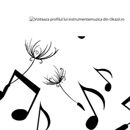
Acordeoane
Aceordeoane copii
Acordeoane acustice
Huse si Cutii Acordeoane
Orgi electrice
Pian copii
Pian Digital
Chitare / Basuri
Chitara Clasica
Chitara Acustica
Chitara Electro-Acustica
Chitara Electrica
Chitara Electrica Set
Chitara Bas
Chitara Roundback