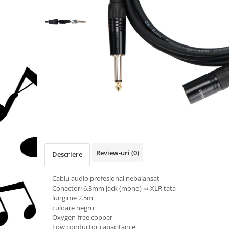
Protectie mustiuc
Alte accesorii
Case Saxofon
Doze
Microfoane sax
Piese de schimb
Instrumente de suflat
Trombon
Accesorii trombon
Trombon cu atasament FA
Trombon cu Culisa
Review-uri
(0)
Descriere
Trombon cu pistoane
Corn francez
Cablu audio profesional nebalansat
Conectori 6.3mm jack (mono) ⇒ XLR tata
Accesorii
lungime 2.5m
Corn Dublu
culoare negru
Corn Si bemol
Oxygen-free copper
Low conductor capacitance