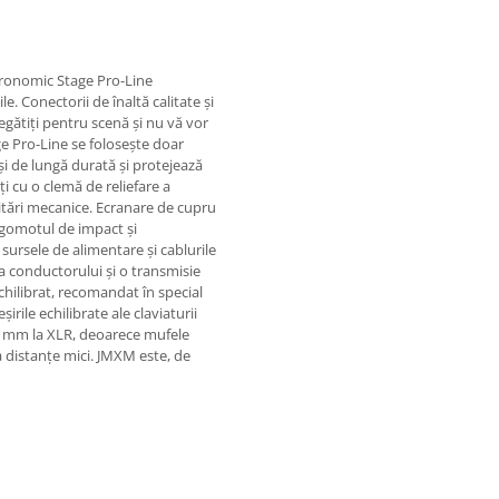
Pronomic Stage Pro-Line
. Conectorii de înaltă calitate și
gătiți pentru scenă și nu vă vor
age Pro-Line se folosește doar
și de lungă durată și protejează
ți cu o clemă de reliefare a
licitări mecanice. Ecranare de cupru
zgomotul de impact și
sursele de alimentare și cablurile
a conductorului și o transmisie
chilibrat, recomandat în special
rile echilibrate ale claviaturii
6,3 mm la XLR, deoarece mufele
 distanțe mici. JMXM este, de