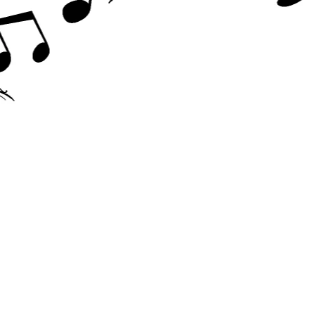
Accesorii chitara
Acordor
Alte accesorii chitara
Amplificatoare
Cabluri/conectica
Capodastru
Corzi
Curele
Husa
Penele
Suporti
Chitara Copii
Ukulele
Tobe si Percutie
Cajon
Darbuka