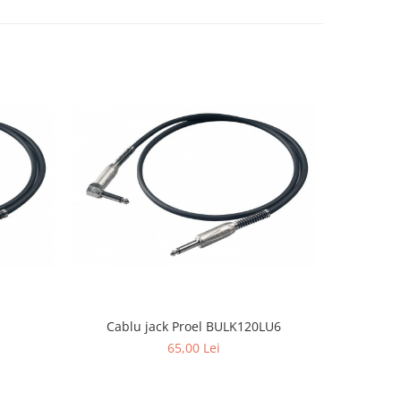
-18%
Cablu jack Proel BULK120LU6
Pronomi
65,00 Lei