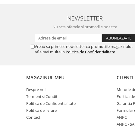
Viori
Accesorii vioara
NEWSLETTER
Seturi Accesorii Vioara
Vioara Clasica
Nu rata ofertele si promotiile noastre
Vioara Clasica set
Vioara Electrica
Vreau sa primesc newsletter cu promotiile magazinului.
Vioara Electro-Acustica
Afla mai multe in
Politica de Confidentialitate
Mandolina
Mandolina Clasica
Accesorii mandolina
MAGAZINUL MEU
CLIENTI
Mandolina Electro-Acustica
Despre noi
Metode de
Sisteme wireless intrumente cu
Termeni si Conditii
Politica d
coarde
Politica de Confidentialitate
Garantia 
Instrumente cu clape
Politica de livrare
Formular 
Accesorii Clape
Contact
ANPC
Scaune si Banchete pt Pian
ANPC - SA
Suporti clape