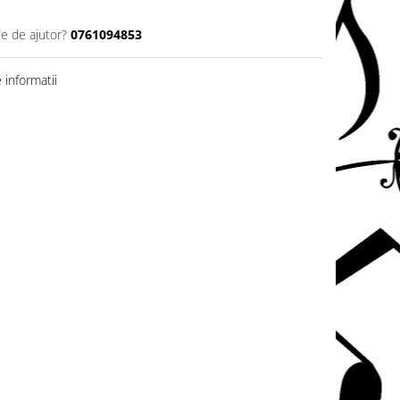
ie de ajutor?
0761094853
informatii