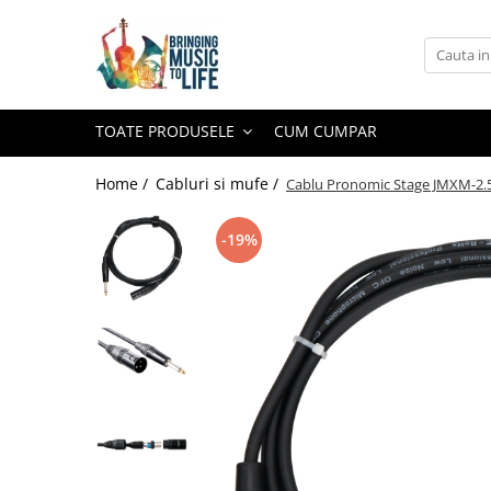
Toate Produsele
Saxofon
TOATE PRODUSELE
CUM CUMPAR
Sopran Sax
Alto Saxofon
Home /
Cabluri si mufe /
Cablu Pronomic Stage JMXM-2.5
Tenor Sax
-19%
Bariton Sax
Accesorii saxofon
Ancii
Bratara
Gatar
Mustiuc saxofon sopran
Mustiuc saxofon alto
Mustiuc saxofon tenor
Stative