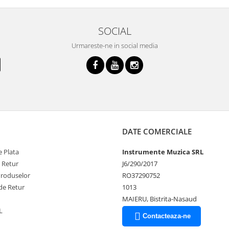
SOCIAL
Urmareste-ne in social media
DATE COMERCIALE
 Plata
Instrumente Muzica SRL
e Retur
J6/290/2017
Produselor
RO37290752
de Retur
1013
MAIERU, Bistrita-Nasaud
L
Contacteaza-ne