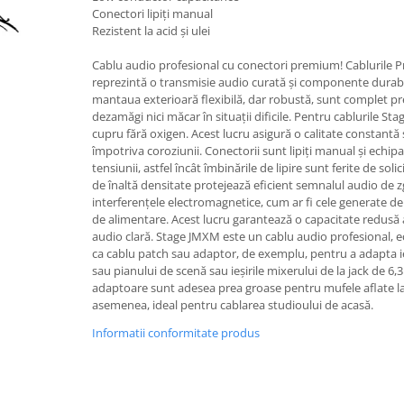
Accesorii instrumente suflat
Conectori lipiți manual
Clarinet
Rezistent la acid și ulei
Clarinet Si bemol
Cablu audio profesional cu conectori premium! Cablurile 
Clarinet Mi bemol
reprezintă o transmisie audio curată și componente durabile
mantaua exterioară flexibilă, dar robustă, sunt complet pre
Ancii clarinet
dezamăgi nici măcar în situații dificile. Pentru cablurile St
Mustiuc clarinet
cupru fără oxigen. Acest lucru asigură o calitate constantă 
Stativ clarinet
împotriva coroziunii. Conectorii sunt lipiți manual și echipa
tensiunii, astfel încât îmbinările de lipire sunt ferite de so
Bratara clarinet
de înaltă densitate protejează eficient semnalul audio de 
Doza clarinet
interferențele electromagnetice, cum ar fi cele generate de 
de alimentare. Acest lucru garantează o capacitate redusă 
Plasturi clarinet
audio clară. Stage JMXM este un cablu audio profesional, e
Corn de vanatoare
ca cablu patch sau adaptor, de exemplu, pentru a adapta ieși
sau pianului de scenă sau ieșirile mixerului de la jack de 
Eufoniu & Bariton
adaptoare sunt adesea prea groase pentru mufele aflate la
Flaut
asemenea, ideal pentru cablarea studioului de acasă.
Accesorii flaut
Informatii conformitate produs
Set Flaut
Fligorn / FlugelHorn
Fluier