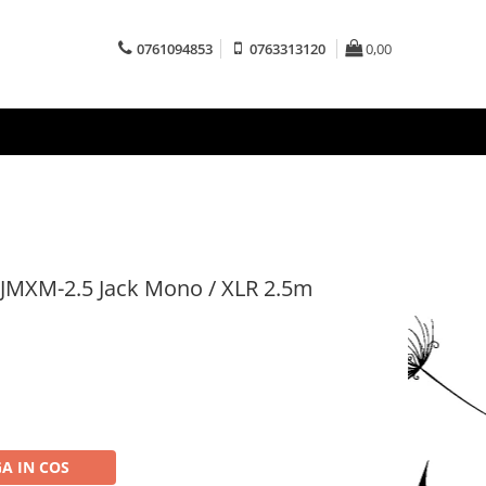
0761094853
0763313120
0,00
 JMXM-2.5 Jack Mono / XLR 2.5m
A IN COS