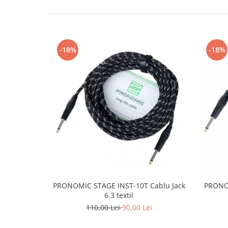
Muzicuta
Oboi
Tenor Horn
-18%
-18%
Triole / Melodica
Trompete
Trompete Bb
Trompete C
Trompete de buzunar
Trompete piccolo
Tuba
Instrumente cu coarde
Violoncel
PRONOMIC STAGE INST-10T Cablu Jack
PRONOM
Accesorii violoncel
6.3 textil
Violoncel clasic
110,00 Lei
90,00 Lei
Violoncel electro-acustic