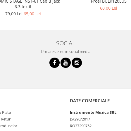
Proel BULK120LU5
IC STAGE INST-6T Cablu Jack
6.3 textil
60,00 Lei
79,00 Lei
65,00 Lei
SOCIAL
Urmareste-ne in social media
DATE COMERCIALE
 Plata
Instrumente Muzica SRL
e Retur
J6/290/2017
Produselor
RO37290752