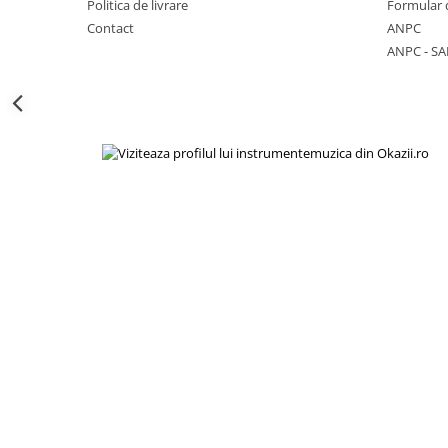
Politica de livrare
Formular 
Viori
Contact
ANPC
Accesorii vioara
ANPC - SA
Seturi Accesorii Vioara
Vioara Clasica
Vioara Clasica set
Vioara Electrica
Vioara Electro-Acustica
Mandolina
Mandolina Clasica
Accesorii mandolina
Mandolina Electro-Acustica
Sisteme wireless intrumente cu
coarde
Instrumente cu clape
Accesorii Clape
Scaune si Banchete pt Pian
Suporti clape