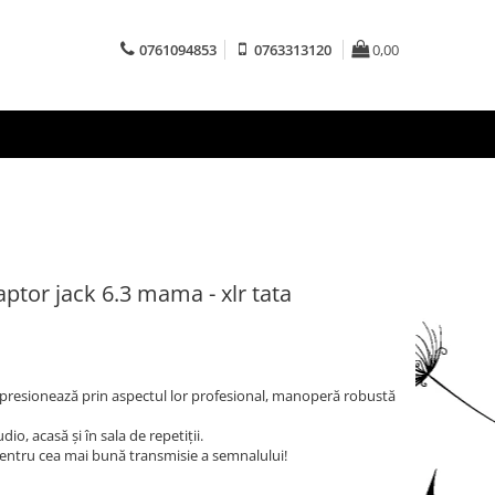
0761094853
0763313120
0,00
tor jack 6.3 mama - xlr tata
presionează prin aspectul lor profesional, manoperă robustă
dio, acasă și în sala de repetiții.
ntru cea mai bună transmisie a semnalului!