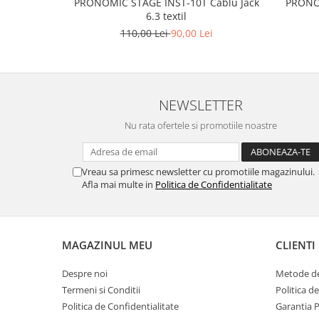
PRONOMIC STAGE INST-10T Cablu Jack
PRONOM
6.3 textil
Muzicuta
110,00 Lei
90,00 Lei
Oboi
Tenor Horn
Triole / Melodica
NEWSLETTER
Trompete
Nu rata ofertele si promotiile noastre
Trompete Bb
Trompete C
Trompete de buzunar
Vreau sa primesc newsletter cu promotiile magazinului.
Afla mai multe in
Politica de Confidentialitate
Trompete piccolo
Tuba
Instrumente cu coarde
MAGAZINUL MEU
CLIENTI
Violoncel
Accesorii violoncel
Despre noi
Metode de
Violoncel clasic
Termeni si Conditii
Politica d
Violoncel electro-acustic
Politica de Confidentialitate
Garantia 