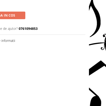
A IN COS
ie de ajutor?
0761094853
informatii