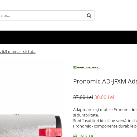
6.3 mama - xlr tata
Pronomic AD-JFXM Adap
37,00 Lei
30,00 Lei
Adaptoarele și mufele Pronomic im
și durabilitate.
Sunt însoțitori ideali pe scenă, în stu
Pronomic - componente durabile pe
IN STOC