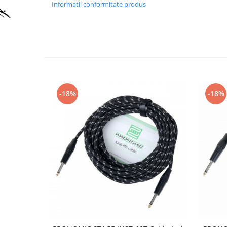
Accesorii instrumente suflat
Informatii conformitate produs
Clarinet
Clarinet Si bemol
Clarinet Mi bemol
Ancii clarinet
Mustiuc clarinet
Stativ clarinet
-18%
-18%
Bratara clarinet
Doza clarinet
Plasturi clarinet
Corn de vanatoare
Eufoniu & Bariton
Flaut
Accesorii flaut
Set Flaut
Fligorn / FlugelHorn
Fluier