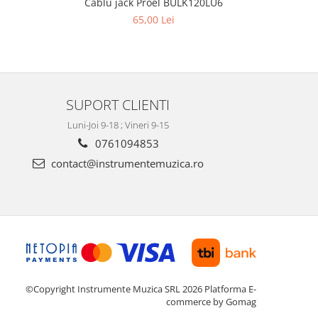
Cablu jack Proel BULK120LU6
Pronomi
65,00 Lei
SUPORT CLIENTI
Luni-Joi 9-18 ; Vineri 9-15
0761094853
contact@instrumentemuzica.ro
©Copyright Instrumente Muzica SRL 2026
Platforma E-
commerce by Gomag