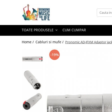
Toate Produsele
Saxofon
TOATE PRODUSELE
CUM CUMPAR
Sopran Sax
Alto Saxofon
Home /
Cabluri si mufe /
Pronomic AD-JFXM Adaptor jack 
Tenor Sax
-19%
Bariton Sax
Accesorii saxofon
Ancii
Bratara
Gatar
Mustiuc saxofon sopran
Mustiuc saxofon alto
Mustiuc saxofon tenor
Stative