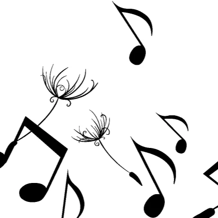
Acordeoane
Aceordeoane copii
Acordeoane acustice
Huse si Cutii Acordeoane
Orgi electrice
Pian copii
Pian Digital
Chitare / Basuri
Chitara Clasica
Chitara Acustica
Chitara Electro-Acustica
Chitara Electrica
Chitara Electrica Set
Chitara Bas
Chitara Roundback