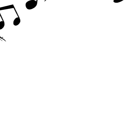
Accesorii chitara
Acordor
Alte accesorii chitara
Amplificatoare
Cabluri/conectica
Capodastru
Corzi
Curele
Husa
Penele
Suporti
Chitara Copii
Ukulele
Tobe si Percutie
Cajon
Darbuka