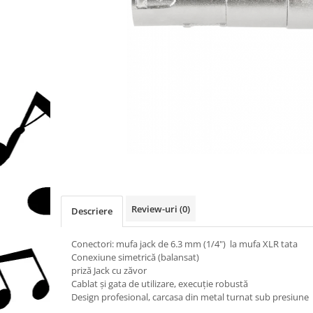
Protectie mustiuc
Alte accesorii
Case Saxofon
Doze
Microfoane sax
Piese de schimb
Instrumente de suflat
Trombon
Accesorii trombon
Trombon cu atasament FA
Trombon cu Culisa
Review-uri
(0)
Descriere
Trombon cu pistoane
Corn francez
Conectori: mufa jack de 6.3 mm (1/4") la mufa XLR tata
Conexiune simetrică (balansat)
Accesorii
priză Jack cu zăvor
Corn Dublu
Cablat și gata de utilizare, execuție robustă
Corn Si bemol
Design profesional, carcasa din metal turnat sub presiune