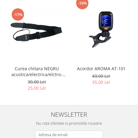
-19%
-17%
Curea chitara NEGRU
Acordor AROMA AT-101
acustica/electrica/elctro-
43,00 Lei
acustica/bass
30,00 Lei
35,00 Lei
25,00 Lei
NEWSLETTER
Nu rata ofertele si promotiile noastre