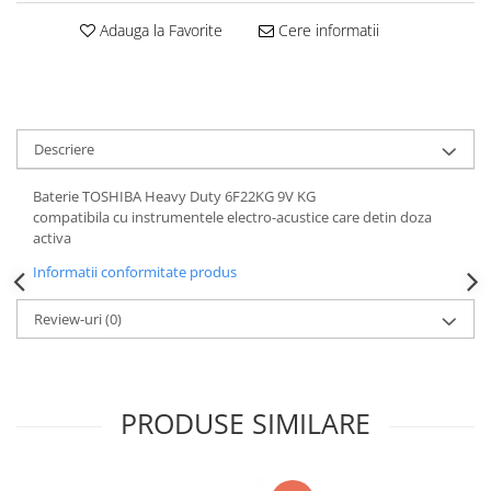
Triole / Melodica
Adauga la Favorite
Cere informatii
Trompete
Trompete Bb
Trompete C
Trompete de buzunar
Descriere
Trompete piccolo
Baterie TOSHIBA Heavy Duty 6F22KG 9V KG
Tuba
compatibila cu instrumentele electro-acustice care detin doza
activa
Informatii conformitate produs
Review-uri
(0)
PRODUSE SIMILARE