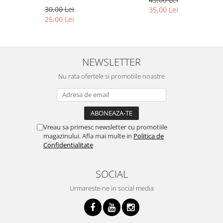
acustica/bass
30,00 Lei
35,00 Lei
25,00 Lei
NEWSLETTER
Nu rata ofertele si promotiile noastre
Vreau sa primesc newsletter cu promotiile
magazinului. Afla mai multe in
Politica de
Confidentialitate
SOCIAL
Urmareste-ne in social media