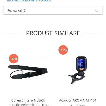
Informatii conformitate produs
Review-uri
(0)
PRODUSE SIMILARE
-19%
-17%
Curea chitara NEGRU
Acordor AROMA AT-101
acustica/electrica/elctro-
43,00 Lei