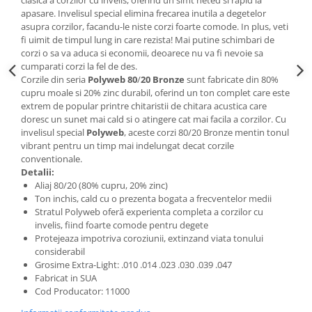
apasare. Invelisul special elimina frecarea inutila a degetelor
asupra corzilor, facandu-le niste corzi foarte comode. In plus, veti
fi uimit de timpul lung in care rezista! Mai putine schimbari de
corzi o sa va aduca si economii, deoarece nu va fi nevoie sa
cumparati corzi la fel de des.
Corzile din seria
Polyweb 80
/
20
Bronze
sunt fabricate din 80%
cupru moale si 20% zinc durabil, oferind un ton complet care este
extrem de popular printre chitaristii de chitara acustica care
doresc un sunet mai cald si o atingere cat mai facila a corzilor. Cu
invelisul special
Polyweb
, aceste corzi 80/20 Bronze mentin tonul
vibrant pentru un timp mai indelungat decat corzile
conventionale.
Detalii:
Aliaj 80/20 (80% cupru, 20% zinc)
Ton inchis, cald cu o prezenta bogata a frecventelor medii
Stratul Polyweb oferă experienta completa a corzilor cu
invelis, fiind foarte comode pentru degete
Protejeaza impotriva coroziunii, extinzand viata tonului
considerabil
Grosime Extra-Light: .010 .014 .023 .030 .039 .047
Fabricat in SUA
Cod Producator: 11000