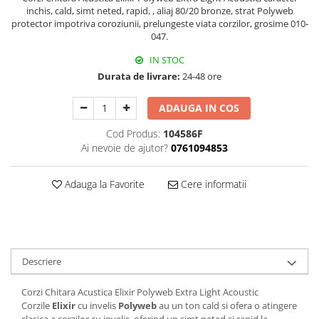
inchis, cald, simt neted, rapid, , aliaj 80/20 bronze, strat Polyweb
Triole / Melodica
protector impotriva coroziunii, prelungeste viata corzilor, grosime 010-
Trompete
047.
Trompete Bb
IN STOC
Trompete C
Durata de livrare:
24-48 ore
Trompete de buzunar
ADAUGA IN COS
Trompete piccolo
Tuba
Cod Produs:
104586F
Ai nevoie de ajutor?
0761094853
Adauga la Favorite
Cere informatii
Descriere
Corzi Chitara Acustica Elixir Polyweb Extra Light Acoustic
Corzile
Elixir
cu invelis
Polyweb
au un ton cald si ofera o atingere
clasica a corzilor cu invelis, oferind un simt neted si rapid la