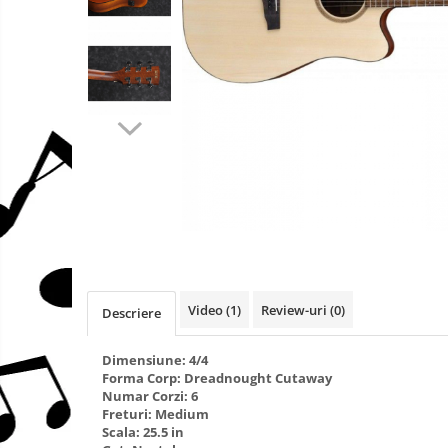
Stative
mufe
Protectie mustiuc
Alte accesorii
Case Saxofon
Doze
Microfoane sax
Piese de schimb
Trombon
Accesorii trombon
Trombon cu atasament FA
Trombon cu Culisa
Trombon cu pistoane
Video
(1)
Review-uri
(0)
Descriere
Corn francez
Dimensiune: 4/4
Accesorii
Forma Corp: Dreadnought Cutaway
Corn Dublu
Numar Corzi: 6
Freturi: Medium
Corn Si bemol
Scala: 25.5 in
Accesorii instrumente suflat