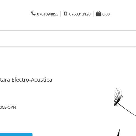
0761094853
0763313120
0,00
ara Electro-Acustica
F10CE-OPN