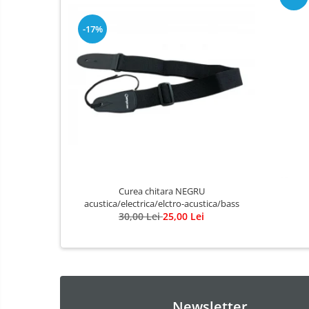
Fluier
Muzicuta
-17%
Oboi
Tenor Horn
Triole / Melodica
Trompete
Trompete Bb
Trompete C
Trompete de buzunar
Trompete piccolo
Curea chitara NEGRU
acustica/electrica/elctro-acustica/bass
Tuba
30,00 Lei
25,00 Lei
Violoncel
Accesorii violoncel
Violoncel clasic
Violoncel electro-acustic
Newsletter
Viori