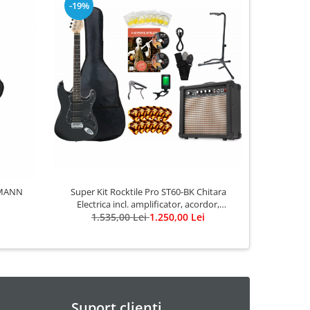
-19%
-17%
OMANN
Super Kit Rocktile Pro ST60-BK Chitara
Chitara Ele
Electrica incl. amplificator, acordor,
Santa
capodastru, curea, penele, husa, stativ
1.535,00 Lei
1.250,00 Lei
9
Suport clienti