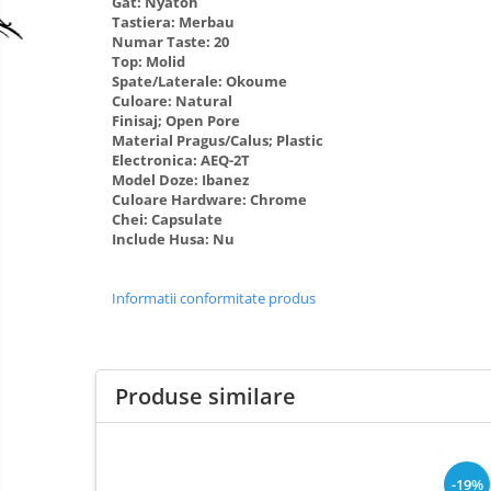
Gat: Nyatoh
Tastiera: Merbau
Clarinet
Numar Taste: 20
Top: Molid
Clarinet Si bemol
Spate/Laterale: Okoume
Clarinet Mi bemol
Culoare: Natural
Finisaj; Open Pore
Ancii clarinet
Material Pragus/Calus; Plastic
Mustiuc clarinet
Electronica: AEQ-2T
Model Doze: Ibanez
Stativ clarinet
Culoare Hardware: Chrome
Bratara clarinet
Chei: Capsulate
Include Husa: Nu
Doza clarinet
Plasturi clarinet
Informatii conformitate produs
Corn de vanatoare
Eufoniu & Bariton
Flaut
Produse similare
Accesorii flaut
Set Flaut
Fligorn / FlugelHorn
-19%