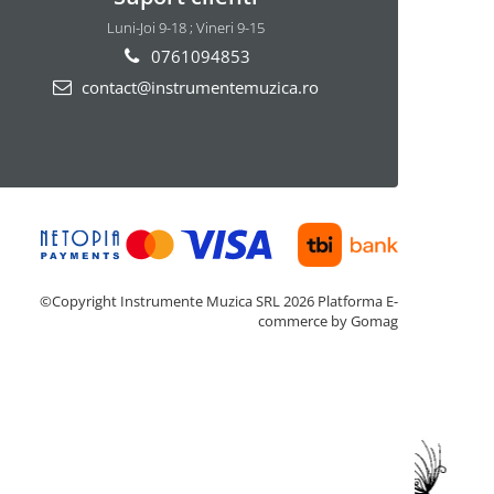
Luni-Joi 9-18 ; Vineri 9-15
0761094853
contact@instrumentemuzica.ro
©Copyright Instrumente Muzica SRL 2026
Platforma E-
commerce by Gomag