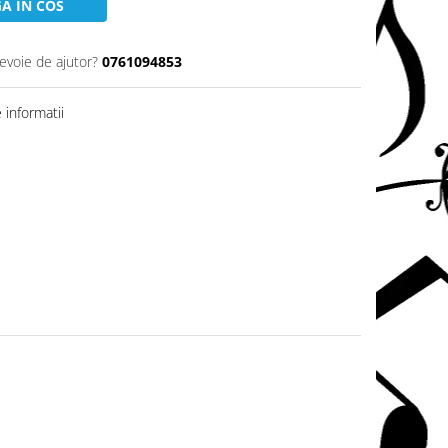
A IN COS
nevoie de ajutor?
0761094853
informatii