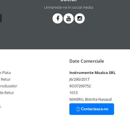
Urmareste-ne in social media
Date Comerciale
 Plata
Instrumente Muzica SRL
e Retur
J6/290/2017
Produselor
RO37290752
de Retur
1013
MAIERU, Bistrita-Nasaud
L
Contacteaza-ne