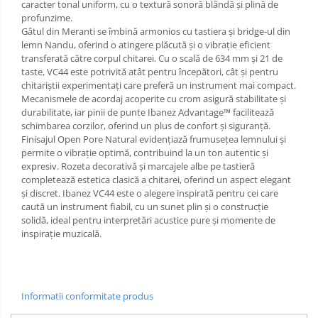
caracter tonal uniform, cu o textură sonoră blândă și plină de
profunzime.
Gâtul din Meranti se îmbină armonios cu tastiera și bridge-ul din
lemn Nandu, oferind o atingere plăcută și o vibrație eficient
transferată către corpul chitarei. Cu o scală de 634 mm și 21 de
taste, VC44 este potrivită atât pentru începători, cât și pentru
chitariștii experimentați care preferă un instrument mai compact.
Mecanismele de acordaj acoperite cu crom asigură stabilitate și
durabilitate, iar pinii de punte Ibanez Advantage™ facilitează
schimbarea corzilor, oferind un plus de confort și siguranță.
Finisajul Open Pore Natural evidențiază frumusețea lemnului și
permite o vibrație optimă, contribuind la un ton autentic și
expresiv. Rozeta decorativă și marcajele albe pe tastieră
completează estetica clasică a chitarei, oferind un aspect elegant
și discret. Ibanez VC44 este o alegere inspirată pentru cei care
caută un instrument fiabil, cu un sunet plin și o construcție
solidă, ideal pentru interpretări acustice pure și momente de
inspirație muzicală.
Informatii conformitate produs