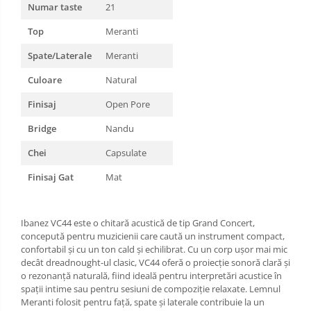
Numar taste
21
Top
Meranti
Spate/Laterale
Meranti
Culoare
Natural
Finisaj
Open Pore
Bridge
Nandu
Chei
Capsulate
Finisaj Gat
Mat
Ibanez VC44 este o chitară acustică de tip Grand Concert,
concepută pentru muzicienii care caută un instrument compact,
confortabil și cu un ton cald și echilibrat. Cu un corp ușor mai mic
decât dreadnought-ul clasic, VC44 oferă o proiecție sonoră clară și
o rezonanță naturală, fiind ideală pentru interpretări acustice în
spații intime sau pentru sesiuni de compoziție relaxate. Lemnul
Meranti folosit pentru față, spate și laterale contribuie la un