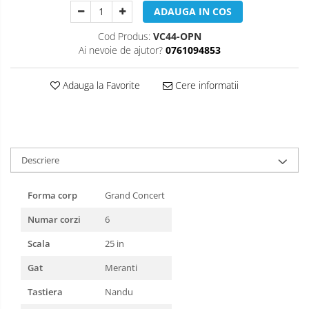
Muzicuta
ADAUGA IN COS
Oboi
Cod Produs:
VC44-OPN
Ai nevoie de ajutor?
0761094853
Tenor Horn
Triole / Melodica
Adauga la Favorite
Cere informatii
Trompete
Trompete Bb
Trompete C
Descriere
Trompete de buzunar
Trompete piccolo
Forma corp
Grand Concert
Tuba
Numar corzi
6
Scala
25 in
Gat
Meranti
Tastiera
Nandu