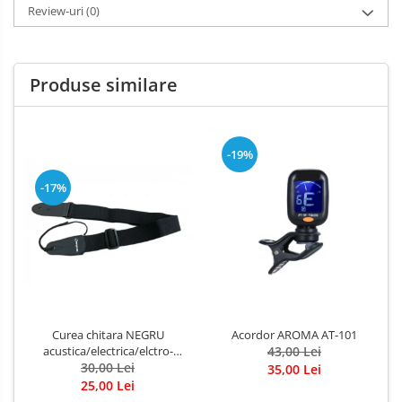
Review-uri
(0)
Produse similare
-19%
-17%
Curea chitara NEGRU
Acordor AROMA AT-101
acustica/electrica/elctro-
43,00 Lei
acustica/bass
30,00 Lei
35,00 Lei
25,00 Lei