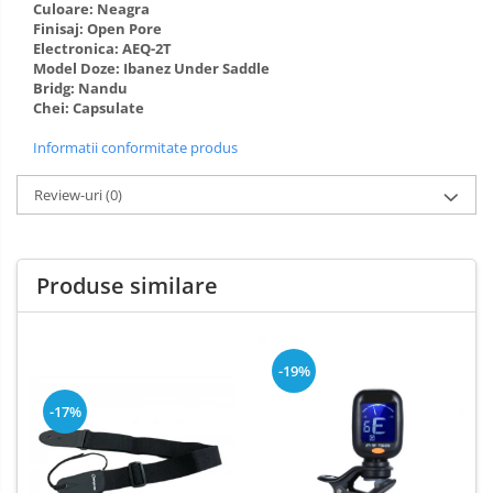
Culoare: Neagra
Finisaj: Open Pore
Electronica: AEQ-2T
Model Doze: Ibanez Under Saddle
Bridg: Nandu
Chei: Capsulate
Informatii conformitate produs
Review-uri
(0)
Produse similare
-19%
-17%