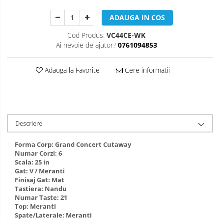
Muzicuta
ADAUGA IN COS
Oboi
Cod Produs:
VC44CE-WK
Tenor Horn
Ai nevoie de ajutor?
0761094853
Triole / Melodica
Adauga la Favorite
Cere informatii
Trompete
Trompete Bb
Trompete C
Trompete de buzunar
Descriere
Trompete piccolo
Tuba
Forma Corp: Grand Concert Cutaway
Numar Corzi: 6
Scala: 25 in
Gat: V / Meranti
Finisaj Gat: Mat
Tastiera: Nandu
Numar Taste: 21
Top: Meranti
Spate/Laterale: Meranti