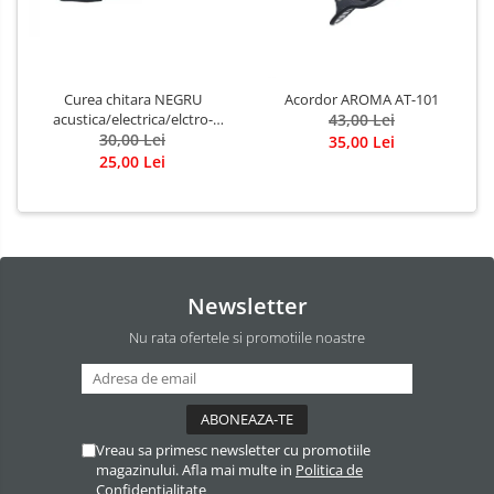
Curea chitara NEGRU
Acordor AROMA AT-101
acustica/electrica/elctro-
43,00 Lei
acustica/bass
30,00 Lei
35,00 Lei
25,00 Lei
Newsletter
Nu rata ofertele si promotiile noastre
Vreau sa primesc newsletter cu promotiile
magazinului. Afla mai multe in
Politica de
Confidentialitate