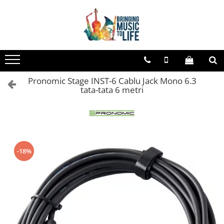
Saxofon
Instrumente de suflat
Instrumente cu coarde
Instrumente cu clape
Chitare / Basuri
Tobe si Percutie
Sonorizare
Accesorii
Cabluri si mufe
Sopran Sax
Trombon
Violoncel
Accesorii Clape
Chitara Clasica
Cajon
Microfoane
Stative si suporti
Adaptoare
Alto Saxofon
Accesorii trombon
Accesorii violoncel
Scaune si Banchete pt Pian
Chitara Acustica
Darbuka
Accesorii microfoane
Casti Dj
Cabluri boxe pasive
Trombon cu atasament FA
Violoncel clasic
Suporti clape
Microfoane Conferinta
Tenor Sax
Chitara Electro-Acustica
Kalimba
Metronoame
Cabluri instrumente
Pronomic Stage INST-6 Cablu Jack Mono 6.3
tata-tata 6 metri
Trombon cu Culisa
Violoncel electro-acustic
Acordeoane
Microfoane fara fir
Bariton Sax
Chitara Electrica
Microfoane pentru tobe
Metronom Mecanic
Cabluri interconectare
Trombon cu pistoane
Viori
Microfoane instrumente
Aceordeoane copii
Accesorii saxofon
Chitara Electrica Set
Roto-Toms
Cabluri microfon
Corn francez
Microfoane instrumente de suflat
Accesorii vioara
Acordeoane acustice
Ancii
Chitara Bas
Accesorii rototom
Mufe
Microfoane voce
Accesorii
Seturi Accesorii Vioara
Huse si Cutii Acordeoane
Bratara
Seturi de Tobe Electronice
Chitara Roundback
SpeakOn
Boxe
Corn Dublu
Vioara Clasica
Orgi electrice
-18%
Gatar
Tamburine
Accesorii chitara
Corn Si bemol
Vioara Clasica set
Boxa activa cu acumulator
Pian copii
Mustiuc saxofon sopran
Tobe acustice
Accesorii instrumente suflat
Vioara Electrica
Boxe active
Acordor
Pian Digital
Mustiuc saxofon alto
Vioara Electro-Acustica
Boxe pasive
Alte accesorii chitara
Clarinet
Mustiuc saxofon tenor
Mandolina
Subwoofere active
Amplificatoare
Clarinet Si bemol
Stative
Suporti boxa
Cabluri/conectica
Mandolina Clasica
Clarinet Mi bemol
Protectie mustiuc
Mixere