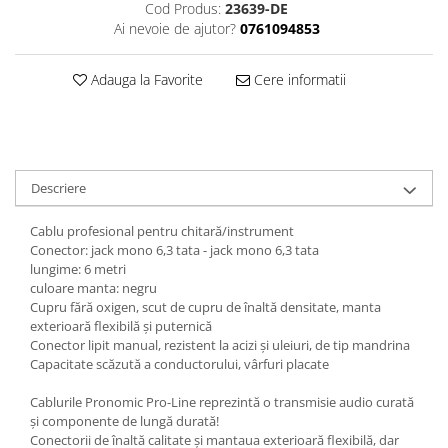
Cod Produs:
23639-DE
Triole / Melodica
Ai nevoie de ajutor?
0761094853
Trompete
Trompete Bb
Adauga la Favorite
Cere informatii
Trompete C
Trompete de buzunar
Trompete piccolo
Tuba
Descriere
Cablu profesional pentru chitară/instrument
Conector: jack mono 6,3 tata - jack mono 6,3 tata
lungime: 6 metri
culoare manta: negru
Cupru fără oxigen, scut de cupru de înaltă densitate, manta
exterioară flexibilă și puternică
Conector lipit manual, rezistent la acizi și uleiuri, de tip mandrina
Capacitate scăzută a conductorului, vârfuri placate
Cablurile Pronomic Pro-Line reprezintă o transmisie audio curată
și componente de lungă durată!
Conectorii de înaltă calitate și mantaua exterioară flexibilă, dar