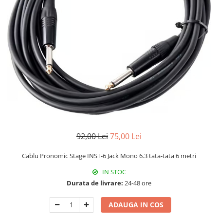
Capodastru
Accesorii mandolina
Ancii clarinet
Alte accesorii
Corzi
Mandolina Electro-Acustica
Mixer Analog
Mustiuc clarinet
Case Saxofon
Curele
Sisteme wireless intrumente cu
Mixere amplificate
Stativ clarinet
Doze
coarde
Husa
Set mixer amplificat
Bratara clarinet
Microfoane sax
Penele
Stativ microfon
Doza clarinet
Piese de schimb
Suporti
Plasturi clarinet
Chitara Copii
Corn de vanatoare
Ukulele
Eufoniu & Bariton
Flaut
Accesorii flaut
92,00 Lei
75,00 Lei
Set Flaut
Fligorn / FlugelHorn
Cablu Pronomic Stage INST-6 Jack Mono 6.3 tata-tata 6 metri
Fluier
IN STOC
Muzicuta
Durata de livrare:
24-48 ore
Oboi
ADAUGA IN COS
Tenor Horn