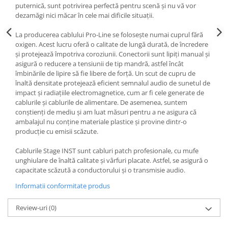
puternică, sunt potrivirea perfectă pentru scenă și nu vă vor
dezamăgi nici măcar în cele mai dificile situații.
La producerea cablului Pro-Line se folosește numai cuprul fără
oxigen. Acest lucru oferă o calitate de lungă durată, de încredere
și protejează împotriva coroziunii. Conectorii sunt lipiți manual și
asigură o reducere a tensiunii de tip mandră, astfel încât
îmbinările de lipire să fie libere de forță. Un scut de cupru de
înaltă densitate protejează eficient semnalul audio de sunetul de
impact și radiațiile electromagnetice, cum ar fi cele generate de
cablurile și cablurile de alimentare. De asemenea, suntem
conștienți de mediu și am luat măsuri pentru a ne asigura că
ambalajul nu conține materiale plastice și provine dintr-o
producție cu emisii scăzute.
Cablurile Stage INST sunt cabluri patch profesionale, cu mufe
unghiulare de înaltă calitate și vârfuri placate. Astfel, se asigură o
capacitate scăzută a conductorului și o transmisie audio.
Informatii conformitate produs
Review-uri
(0)