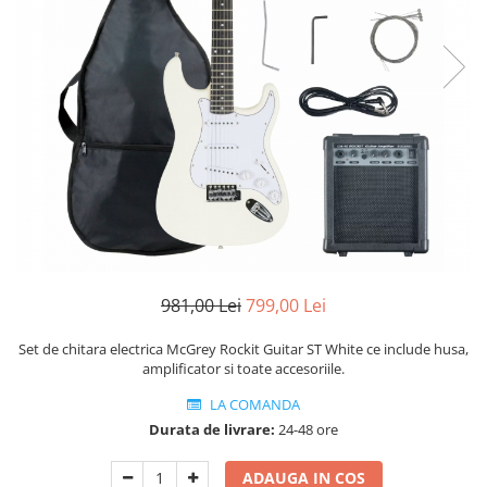
Protectie mustiuc
Alte accesorii
Case Saxofon
Doze
Microfoane sax
Piese de schimb
Instrumente de suflat
Trombon
Accesorii trombon
Trombon cu atasament FA
981,00 Lei
799,00 Lei
Trombon cu Culisa
Trombon cu pistoane
Set de chitara electrica McGrey Rockit Guitar ST White ce include husa,
amplificator si toate accesoriile.
Corn francez
Accesorii
LA COMANDA
Durata de livrare:
24-48 ore
Corn Dublu
Corn Si bemol
ADAUGA IN COS