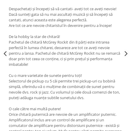
Muzicuta
Despachetați și începeți să vă cantati- aveți tot ce aveți nevoie!
Dacă sunteți gata să nu mai ascultați muzică și să începeți să
Oboi
cantati, atunci aceasta este alegerea perfectă.
Are tot ce are nevoie chitaristul în devenire pentru a începe!
Tenor Horn
Triole / Melodica
De la hobby la star de chitară!
Pachetul de chitară McGrey Rockit din 8 părți este intrarea
Trompete
perfectă în lumea chitarei, deoarece are tot ce aveți nevoie
pentru a lansa. Pachetul de chitară McGrey Rockit nu se remarcă
Trompete Bb
doar prin tot ceea ce conține, ci și prin prețul și performanța
Trompete C
imbatabile!
Trompete de buzunar
Cu o mare varietate de sunete pentru toți!
Trompete piccolo
Selectorul de pickup cu 5 căi permite trei pickup-uri cu bobină
Tuba
simplă, oferindu-vă o mulțime de combinații de sunet pentru
nevoile dvs. rock și jazz. Cu volumul și cele două comenzi de ton,
Instrumente cu coarde
puteți adăuga nuanțe subtile sunetului dvs.
Violoncel
O cale către mai multă putere!
Accesorii violoncel
Orice chitară puternică are nevoie de un amplificator puternic.
Violoncel clasic
Amplificatorul inclus are un control de amplificare și un
Violoncel electro-acustic
comutator de amplificare pentru distorsiuni puternice - există și
control pentru ton și volum. Mufa pentru căști permite exersarea