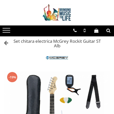
Toate Produsele
Saxofon
Sopran Sax
Set chitara electrica McGrey Rockit Guitar ST
Alto Saxofon
Alb
Tenor Sax
Bariton Sax
Accesorii saxofon
Ancii
-19%
Bratara
Gatar
Mustiuc saxofon sopran
Mustiuc saxofon alto
Mustiuc saxofon tenor
Stative