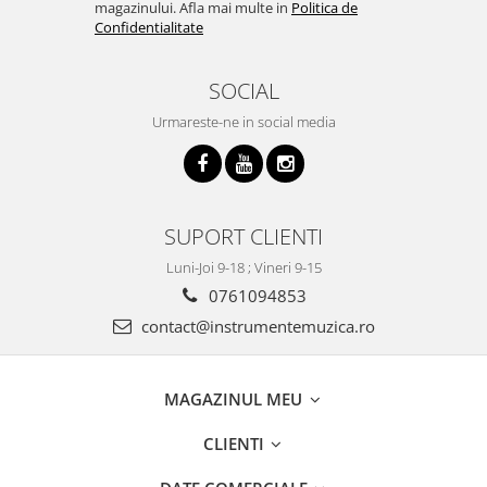
magazinului. Afla mai multe in
Politica de
Accesorii chitara
Confidentialitate
Acordor
Alte accesorii chitara
SOCIAL
Amplificatoare
Urmareste-ne in social media
Cabluri/conectica
Capodastru
Corzi
Curele
SUPORT CLIENTI
Husa
Luni-Joi 9-18 ; Vineri 9-15
Penele
0761094853
Suporti
contact@instrumentemuzica.ro
Chitara Copii
Ukulele
Tobe si Percutie
MAGAZINUL MEU
Cajon
CLIENTI
Darbuka