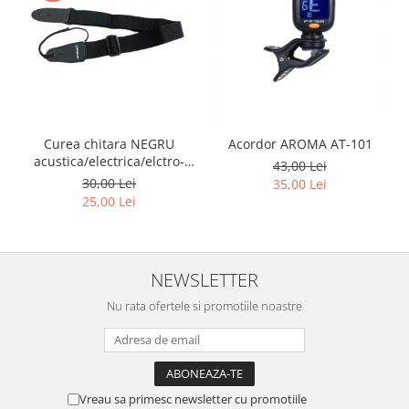
Acordeoane
Aceordeoane copii
Acordeoane acustice
Huse si Cutii Acordeoane
Orgi electrice
Pian copii
Curea chitara NEGRU
Acordor AROMA AT-101
acustica/electrica/elctro-
43,00 Lei
Pian Digital
acustica/bass
30,00 Lei
35,00 Lei
Chitare / Basuri
25,00 Lei
Chitara Clasica
Chitara Acustica
NEWSLETTER
Chitara Electro-Acustica
Nu rata ofertele si promotiile noastre
Chitara Electrica
Chitara Electrica Set
Chitara Bas
Chitara Roundback
Vreau sa primesc newsletter cu promotiile