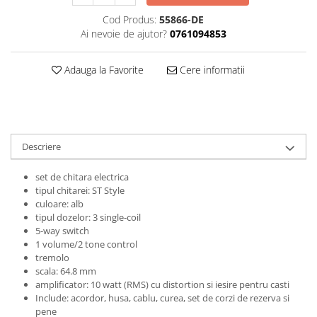
Accesorii instrumente suflat
Cod Produs:
55866-DE
Clarinet
Ai nevoie de ajutor?
0761094853
Clarinet Si bemol
Clarinet Mi bemol
Adauga la Favorite
Cere informatii
Ancii clarinet
Mustiuc clarinet
Stativ clarinet
Bratara clarinet
Descriere
Doza clarinet
Plasturi clarinet
set de chitara electrica
tipul chitarei: ST Style
Corn de vanatoare
culoare: alb
Eufoniu & Bariton
tipul dozelor: 3 single-coil
5-way switch
Flaut
1 volume/2 tone control
Accesorii flaut
tremolo
scala: 64.8 mm
Set Flaut
amplificator: 10 watt (RMS) cu distortion si iesire pentru casti
Fligorn / FlugelHorn
Include: acordor, husa, cablu, curea, set de corzi de rezerva si
pene
Fluier