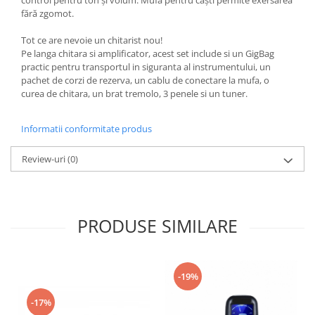
Viori
fără zgomot.
Accesorii vioara
Tot ce are nevoie un chitarist nou!
Seturi Accesorii Vioara
Pe langa chitara si amplificator, acest set include si un GigBag
Vioara Clasica
practic pentru transportul in siguranta al instrumentului, un
pachet de corzi de rezerva, un cablu de conectare la mufa, o
Vioara Clasica set
curea de chitara, un brat tremolo, 3 penele si un tuner.
Vioara Electrica
Vioara Electro-Acustica
Informatii conformitate produs
Mandolina
Mandolina Clasica
Review-uri
(0)
Accesorii mandolina
Mandolina Electro-Acustica
Sisteme wireless intrumente cu
PRODUSE SIMILARE
coarde
Instrumente cu clape
Accesorii Clape
-19%
Scaune si Banchete pt Pian
-17%
Suporti clape