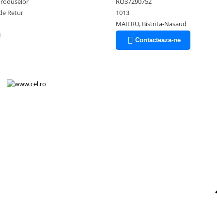
Produselor
RO37290752
de Retur
1013
MAIERU, Bistrita-Nasaud
L
Contacteaza-ne