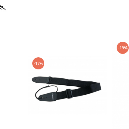
Accesorii instrumente suflat
Clarinet
Clarinet Si bemol
Clarinet Mi bemol
Ancii clarinet
Mustiuc clarinet
-19%
Stativ clarinet
Bratara clarinet
Doza clarinet
-17%
Plasturi clarinet
Corn de vanatoare
Eufoniu & Bariton
Flaut
Accesorii flaut
Set Flaut
Fligorn / FlugelHorn
Fluier