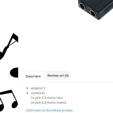
Protectie mustiuc
Alte accesorii
Case Saxofon
Doze
Microfoane sax
Piese de schimb
Instrumente de suflat
Trombon
Accesorii trombon
Trombon cu atasament FA
Trombon cu Culisa
Review-uri
(0)
Descriere
Trombon cu pistoane
Corn francez
adaptor Y
conectori
Accesorii
1x jack 6.3 mono tata
Corn Dublu
2x jack 6.3 mono mama
Corn Si bemol
Informatii conformitate produs