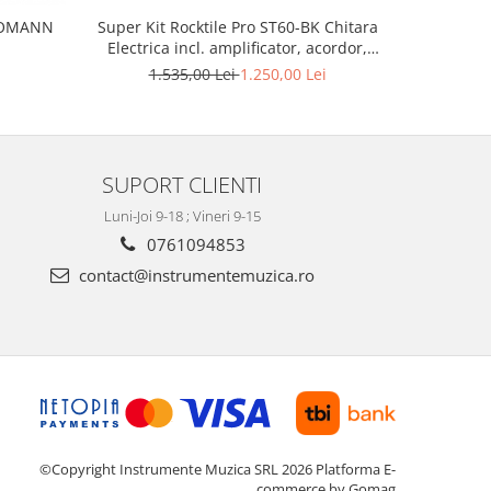
THOMANN
Super Kit Rocktile Pro ST60-BK Chitara
Set chitara e
Electrica incl. amplificator, acordor,
capodastru, curea, penele, husa, stativ
1.535,00 Lei
1.250,00 Lei
9
SUPORT CLIENTI
Luni-Joi 9-18 ; Vineri 9-15
0761094853
contact@instrumentemuzica.ro
©Copyright Instrumente Muzica SRL 2026
Platforma E-
commerce by Gomag