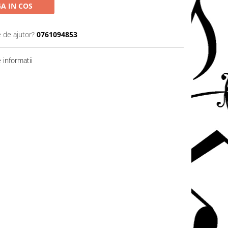
A IN COS
e de ajutor?
0761094853
informatii