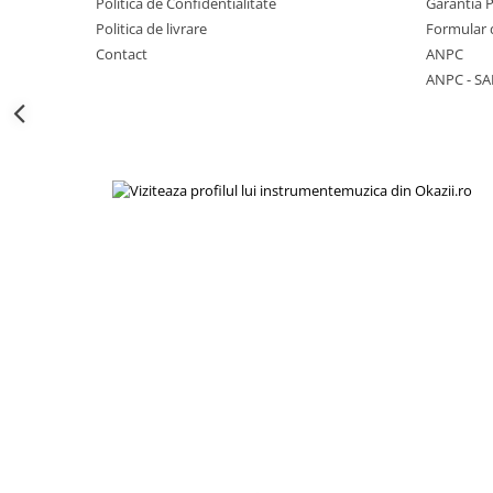
Politica de Confidentialitate
Garantia 
Viori
Politica de livrare
Formular 
Accesorii vioara
Contact
ANPC
Seturi Accesorii Vioara
ANPC - SA
Vioara Clasica
Vioara Clasica set
Vioara Electrica
Vioara Electro-Acustica
Mandolina
Mandolina Clasica
Accesorii mandolina
Mandolina Electro-Acustica
Sisteme wireless intrumente cu
coarde
Instrumente cu clape
Accesorii Clape
Scaune si Banchete pt Pian
Suporti clape