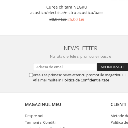
Curea chitara NEGRU
Muzicuta
acustica/electrica/elctro-acustica/bass
Oboi
30,00 Lei
25,00 Lei
Tenor Horn
Triole / Melodica
Trompete
NEWSLETTER
Trompete Bb
Nu rata ofertele si promotiile noastre
Trompete C
Trompete de buzunar
Vreau sa primesc newsletter cu promotiile magazinului.
Trompete piccolo
Afla mai multe in
Politica de Confidentialitate
Tuba
Instrumente cu coarde
Violoncel
MAGAZINUL MEU
CLIENTI
Accesorii violoncel
Violoncel clasic
Despre noi
Metode de
Termeni si Conditii
Politica d
Violoncel electro-acustic