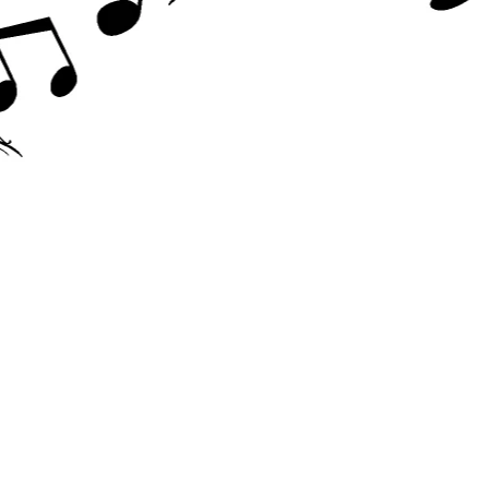
Accesorii chitara
Acordor
Alte accesorii chitara
Amplificatoare
Cabluri/conectica
Capodastru
Corzi
Curele
Husa
Penele
Suporti
Chitara Copii
Ukulele
Tobe si Percutie
Cajon
Darbuka