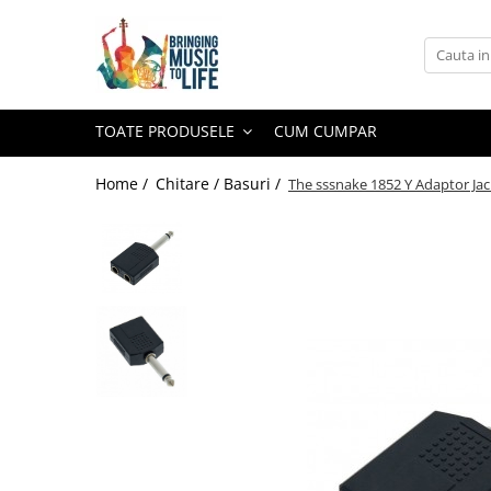
Toate Produsele
Saxofon
TOATE PRODUSELE
CUM CUMPAR
Sopran Sax
Alto Saxofon
Home /
Chitare / Basuri /
The sssnake 1852 Y Adaptor Ja
Tenor Sax
Bariton Sax
Accesorii saxofon
Ancii
Bratara
Gatar
Mustiuc saxofon sopran
Mustiuc saxofon alto
Mustiuc saxofon tenor
Stative