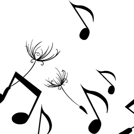
Acordeoane
Aceordeoane copii
Acordeoane acustice
Huse si Cutii Acordeoane
Orgi electrice
Pian copii
Pian Digital
Chitare / Basuri
Chitara Clasica
Chitara Acustica
Chitara Electro-Acustica
Chitara Electrica
Chitara Electrica Set
Chitara Bas
Chitara Roundback