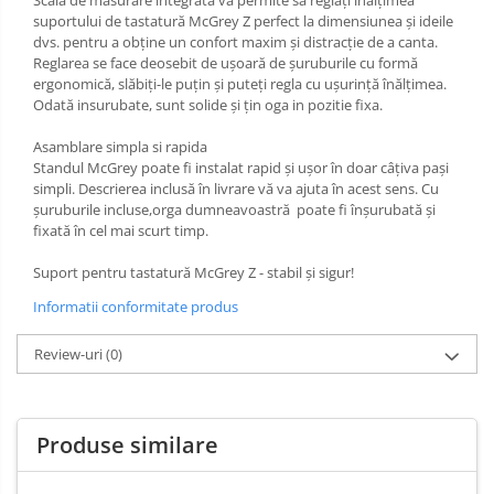
suportului de tastatură McGrey Z perfect la dimensiunea și ideile
dvs. pentru a obține un confort maxim și distracție de a canta.
Reglarea se face deosebit de ușoară de șuruburile cu formă
ergonomică, slăbiți-le puțin și puteți regla cu ușurință înălțimea.
Odată insurubate, sunt solide și țin oga in pozitie fixa.
Asamblare simpla si rapida
Standul McGrey poate fi instalat rapid și ușor în doar câțiva pași
simpli. Descrierea inclusă în livrare vă va ajuta în acest sens. Cu
șuruburile incluse,orga dumneavoastră poate fi înșurubată și
fixată în cel mai scurt timp.
Suport pentru tastatură McGrey Z - stabil și sigur!
Informatii conformitate produs
Review-uri
(0)
Produse similare