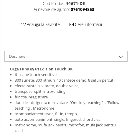
Muzicuta
Cod Produs:
91671-DE
Ai nevoie de ajutor?
0761094853
Oboi
Tenor Horn
Adauga la Favorite
Cere informatii
Triole / Melodica
Trompete
Trompete Bb
Descriere
Trompete C
Trompete de buzunar
Orga FunKey 61 Edition Touch BK
61 clape touch-sensitive
Trompete piccolo
300 sunete, 300 ritmuri, 40 cantece demo, 8 seturi percutii
efecte: sustain, vibrato, double voice,
Tuba
transpose, split, intro/ending
functie inregistrare
functie inteligenta de invatare "One key teaching" si"Follow
teaching", Metronome
acompaniament: sync, fill in, tempo,
auto accompaniment: single, fingered, chord clear
metronome, mufa jack pentru microfon, mufa jack pentru
casti