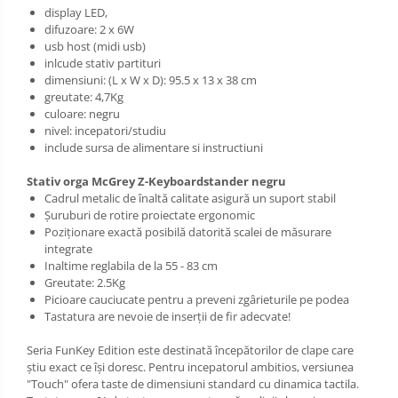
display LED,
difuzoare: 2 x 6W
usb host (midi usb)
inlcude stativ partituri
dimensiuni: (L x W x D): 95.5 x 13 x 38 cm
greutate: 4,7Kg
culoare: negru
nivel: incepatori/studiu
include sursa de alimentare si instructiuni
Stativ orga McGrey Z-Keyboardstander negru
Cadrul metalic de înaltă calitate asigură un suport stabil
Șuruburi de rotire proiectate ergonomic
Poziționare exactă posibilă datorită scalei de măsurare
integrate
Inaltime reglabila de la 55 - 83 cm
Greutate: 2.5Kg
Picioare cauciucate pentru a preveni zgârieturile pe podea
Tastatura are nevoie de inserții de fir adecvate!
Seria FunKey Edition este destinată începătorilor de clape care
știu exact ce își doresc. Pentru incepatorul ambitios, versiunea
"Touch" ofera taste de dimensiuni standard cu dinamica tactila.