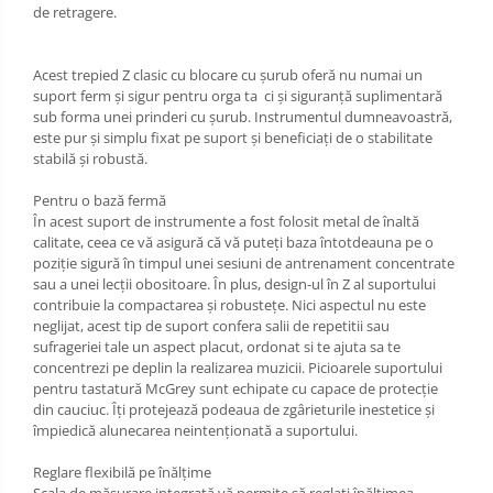
de retragere.
Acest trepied Z clasic cu blocare cu șurub oferă nu numai un
suport ferm și sigur pentru orga ta ci și siguranță suplimentară
sub forma unei prinderi cu șurub. Instrumentul dumneavoastră,
este pur și simplu fixat pe suport și beneficiați de o stabilitate
stabilă și robustă.
Pentru o bază fermă
În acest suport de instrumente a fost folosit metal de înaltă
calitate, ceea ce vă asigură că vă puteți baza întotdeauna pe o
poziție sigură în timpul unei sesiuni de antrenament concentrate
sau a unei lecții obositoare. În plus, design-ul în Z al suportului
contribuie la compactarea și robustețe. Nici aspectul nu este
neglijat, acest tip de suport confera salii de repetitii sau
sufrageriei tale un aspect placut, ordonat si te ajuta sa te
concentrezi pe deplin la realizarea muzicii. Picioarele suportului
pentru tastatură McGrey sunt echipate cu capace de protecție
din cauciuc. Îți protejează podeaua de zgârieturile inestetice și
împiedică alunecarea neintenționată a suportului.
Reglare flexibilă pe înălțime
Scala de măsurare integrată vă permite să reglați înălțimea