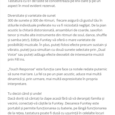
Tastatura cu 61 de taste se concentrează pe linii clare și pe un
aspect în mod evident rezervat.
Diversitate și varietate de sunet
300 de sunete și 300 de ritmuri, fiecare asigură că gustul tău în
stilurile individuale preferate nu va fi niciodată neglijat. De la pian
acustic la chitară distorsionată, ansambluri de coarde, saxofon
tenor și multe alte instrumente din ritmuri de soul, dance, shuffle
și samba (etc!), Ediția FunKey vă oferă o mare varietate de
posibilități muzicale. În plus, puteți folosi efecte precum sustain și
vibrato, puteți juca simultan cu două sunete selectate prin „Dual
Voice” sau puteți adăuga efecte deosebit de interesante muzicii
prin Fill Ins.
„Touch Response” este funcția care face ca notele redate puternic
să sune mai tare. La fel ca pe un pian acustic, aduce mai multă
dinamică și, prin urmare, mai multă expresivitate în propria
interpretare.
Tu decizi când și unde!
Dacă doriți să cântați la clape acasă fără să vă deranjați familia și
vecinii, conectați-vă căștile la FunKey. Deoarece FunKey este
portabil și permite funcționarea cu baterie, pe lângă funcționarea
de la rețea, tastatura poate fi dusă cu ușurință în celelalte locuri