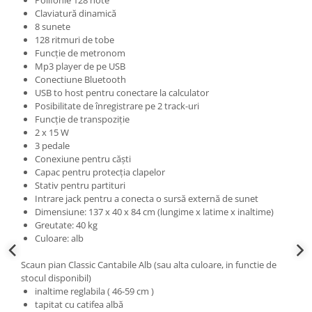
Claviatură dinamică
8 sunete
128 ritmuri de tobe
Funcție de metronom
Mp3 player de pe USB
Conectiune Bluetooth
USB to host pentru conectare la calculator
Posibilitate de înregistrare pe 2 track-uri
Funcție de transpoziție
2 x 15 W
3 pedale
Conexiune pentru căști
Capac pentru protecția clapelor
Stativ pentru partituri
Intrare jack pentru a conecta o sursă externă de sunet
Dimensiune: 137 x 40 x 84 cm (lungime x latime x inaltime)
Greutate: 40 kg
Culoare: alb
Scaun pian Classic Cantabile Alb (sau alta culoare, in functie de
stocul disponibil)
inaltime reglabila ( 46-59 cm )
tapitat cu catifea albă