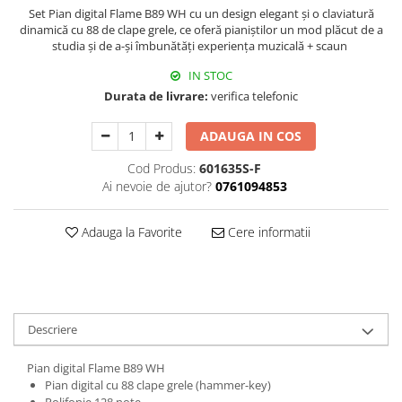
Set Pian digital Flame B89 WH cu un design elegant și o claviatură
Triole / Melodica
dinamică cu 88 de clape grele, ce oferă pianiștilor un mod plăcut de a
Trompete
studia și de a-și îmbunătăți experiența muzicală + scaun
Trompete Bb
IN STOC
Trompete C
Durata de livrare:
verifica telefonic
Trompete de buzunar
ADAUGA IN COS
Trompete piccolo
Tuba
Cod Produs:
601635S-F
Ai nevoie de ajutor?
0761094853
Adauga la Favorite
Cere informatii
Descriere
Pian digital Flame B89 WH
Pian digital cu 88 clape grele (hammer-key)
Polifonie 128 note