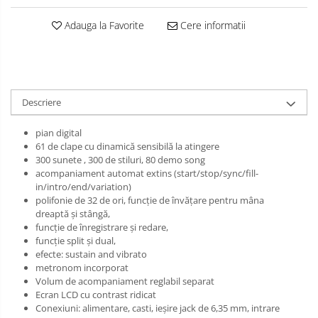
Muzicuta
Adauga la Favorite
Cere informatii
Oboi
Tenor Horn
Triole / Melodica
Descriere
Trompete
Trompete Bb
pian digital
61 de clape cu dinamică sensibilă la atingere
Trompete C
300 sunete , 300 de stiluri, 80 demo song
Trompete de buzunar
acompaniament automat extins (start/stop/sync/fill-
Trompete piccolo
in/intro/end/variation)
polifonie de 32 de ori, funcție de învățare pentru mâna
Tuba
dreaptă și stângă,
funcție de înregistrare și redare,
funcție split și dual,
efecte: sustain and vibrato
metronom incorporat
Volum de acompaniament reglabil separat
Ecran LCD cu contrast ridicat
Conexiuni: alimentare, casti, ieșire jack de 6,35 mm, intrare