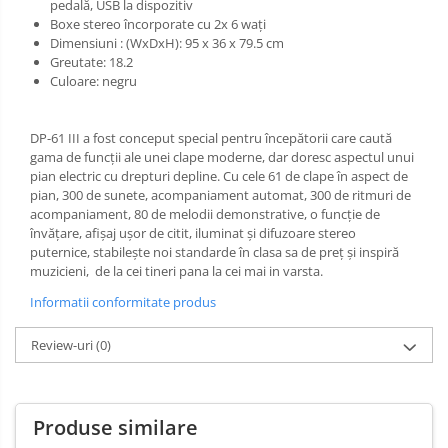
pedală, USB la dispozitiv
Boxe stereo încorporate cu 2x 6 wați
Dimensiuni : (WxDxH): 95 x 36 x 79.5 cm
Greutate: 18.2
Culoare: negru
DP-61 III a fost conceput special pentru începătorii care caută
gama de funcții ale unei clape moderne, dar doresc aspectul unui
pian electric cu drepturi depline. Cu cele 61 de clape în aspect de
pian, 300 de sunete, acompaniament automat, 300 de ritmuri de
acompaniament, 80 de melodii demonstrative, o funcție de
învățare, afișaj ușor de citit, iluminat și difuzoare stereo
puternice, stabilește noi standarde în clasa sa de preț și inspiră
muzicieni, de la cei tineri pana la cei mai in varsta.
Informatii conformitate produs
Review-uri
(0)
Produse similare