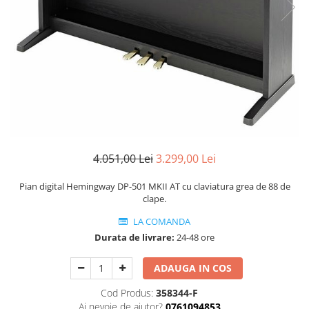
Capodastru
Accesorii mandolina
Ancii clarinet
Alte accesorii
Corzi
Mandolina Electro-Acustica
Mixer Analog
Mustiuc clarinet
Case Saxofon
Curele
Sisteme wireless intrumente cu
Mixere amplificate
Stativ clarinet
Doze
coarde
Husa
Set mixer amplificat
Bratara clarinet
Microfoane sax
Penele
Stativ microfon
Doza clarinet
Piese de schimb
Suporti
Plasturi clarinet
Chitara Copii
Corn de vanatoare
Ukulele
Eufoniu & Bariton
Flaut
4.051,00 Lei
3.299,00 Lei
Accesorii flaut
Pian digital Hemingway DP-501 MKII AT cu claviatura grea de 88 de
Set Flaut
clape.
Fligorn / FlugelHorn
LA COMANDA
Fluier
Durata de livrare:
24-48 ore
Muzicuta
ADAUGA IN COS
Oboi
Cod Produs:
358344-F
Tenor Horn
Ai nevoie de ajutor?
0761094853