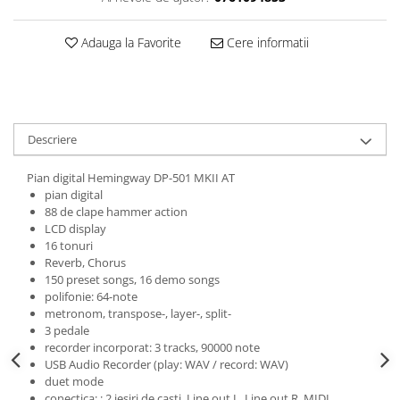
Triole / Melodica
Trompete
Adauga la Favorite
Cere informatii
Trompete Bb
Trompete C
Trompete de buzunar
Trompete piccolo
Descriere
Tuba
Pian digital Hemingway DP-501 MKII AT
pian digital
88 de clape hammer action
LCD display
16 tonuri
Reverb, Chorus
150 preset songs, 16 demo songs
polifonie: 64-note
metronom, transpose-, layer-, split-
3 pedale
recorder incorporat: 3 tracks, 90000 note
USB Audio Recorder (play: WAV / record: WAV)
duet mode
conectica: : 2 iesiri de casti, Line out L, Line out R, MIDI