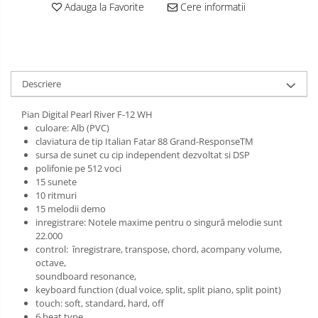
Muzicuta
Adauga la Favorite
Cere informatii
Oboi
Tenor Horn
Triole / Melodica
Descriere
Trompete
Pian Digital Pearl River F-12 WH
Trompete Bb
culoare: Alb (PVC)
claviatura de tip Italian Fatar 88 Grand-ResponseTM
Trompete C
sursa de sunet cu cip independent dezvoltat si DSP
Trompete de buzunar
polifonie pe 512 voci
15 sunete
Trompete piccolo
10 ritmuri
Tuba
15 melodii demo
inregistrare: Notele maxime pentru o singură melodie sunt
22.000
control: înregistrare, transpose, chord, acompany volume,
octave,
soundboard resonance,
keyboard function (dual voice, split, split piano, split point)
touch: soft, standard, hard, off
6 beat type