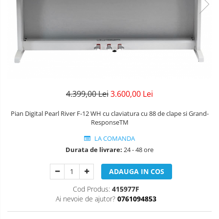
Amplificatoare
Mandolina Clasica
Clarinet Mi bemol
Protectie mustiuc
Cabluri/conectica
Mixere
Accesorii mandolina
Ancii clarinet
Alte accesorii
Capodastru
Mandolina Electro-Acustica
Mixer Analog
Mustiuc clarinet
Case Saxofon
Corzi
Mixere amplificate
Sisteme wireless intrumente cu
Stativ clarinet
Doze
Curele
coarde
Set mixer amplificat
Bratara clarinet
Microfoane sax
Husa
Stativ microfon
Doza clarinet
Piese de schimb
Penele
Plasturi clarinet
Suporti
4.399,00 Lei
3.600,00 Lei
Corn de vanatoare
Chitara Copii
Pian Digital Pearl River F-12 WH cu claviatura cu 88 de clape si Grand-
Eufoniu & Bariton
ResponseTM
Ukulele
LA COMANDA
Flaut
Durata de livrare:
24 - 48 ore
Accesorii flaut
Set Flaut
ADAUGA IN COS
Fligorn / FlugelHorn
Cod Produs:
415977F
Ai nevoie de ajutor?
0761094853
Fluier