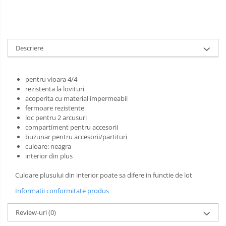
Muzicuta
Oboi
Tenor Horn
Descriere
Triole / Melodica
Trompete
pentru vioara 4/4
rezistenta la lovituri
Trompete Bb
acoperita cu material impermeabil
Trompete C
fermoare rezistente
Trompete de buzunar
loc pentru 2 arcusuri
compartiment pentru accesorii
Trompete piccolo
buzunar pentru accesorii/partituri
culoare: neagra
Tuba
interior din plus
Culoare plusului din interior poate sa difere in functie de lot
Informatii conformitate produs
Review-uri
(0)