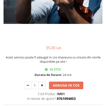
Capodastru
Accesorii mandolina
Ancii clarinet
Alte accesorii
Corzi
Mandolina Electro-Acustica
Mixer Analog
Mustiuc clarinet
Case Saxofon
Curele
Sisteme wireless intrumente cu
Mixere amplificate
Stativ clarinet
Doze
coarde
Husa
Set mixer amplificat
Bratara clarinet
Microfoane sax
Penele
Stativ microfon
Doza clarinet
Piese de schimb
Suporti
Plasturi clarinet
Chitara Copii
Corn de vanatoare
Ukulele
Eufoniu & Bariton
35,00 Lei
Flaut
Acest serviciu poate fi adaugat in cos impreuna cu oricare din viorile
Accesorii flaut
disponibile pe site !
Set Flaut
IN STOC
Fligorn / FlugelHorn
Durata de livrare:
24 ore
Fluier
ADAUGA IN COS
Muzicuta
Cod Produs:
IM01
Oboi
Ai nevoie de ajutor?
0761094853
Tenor Horn