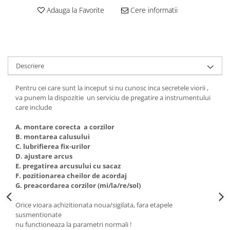
Triole / Melodica
Adauga la Favorite
Cere informatii
Trompete
Trompete Bb
Trompete C
Descriere
Trompete de buzunar
Trompete piccolo
Pentru cei care sunt la inceput si nu cunosc inca secretele viorii ,
Tuba
va punem la dispozitie un serviciu de pregatire a instrumentului
care include
A. montare corecta a corzilor
B. montarea calusului
C. lubrifierea fix-urilor
D. ajustare arcus
E. pregatirea arcusului cu sacaz
F. pozitionarea cheilor de acordaj
G. preacordarea corzilor (mi/la/re/sol)
Orice vioara achizitionata noua/sigilata, fara etapele
susmentionate
nu functioneaza la parametri normali !