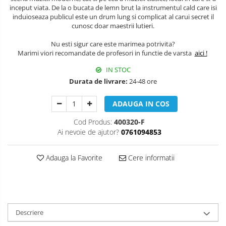
Muzicuta
inceput viata. De la o bucata de lemn brut la instrumentul cald care isi
induioseaza publicul este un drum lung si complicat al carui secret il
Oboi
cunosc doar maestrii lutieri.
Tenor Horn
Nu esti sigur care este marimea potrivita?
Marimi viori recomandate de profesori in functie de varsta
aici !
Triole / Melodica
IN STOC
Trompete
Durata de livrare:
24-48 ore
Trompete Bb
ADAUGA IN COS
Trompete C
Trompete de buzunar
Cod Produs:
400320-F
Trompete piccolo
Ai nevoie de ajutor?
0761094853
Tuba
Adauga la Favorite
Cere informatii
Descriere