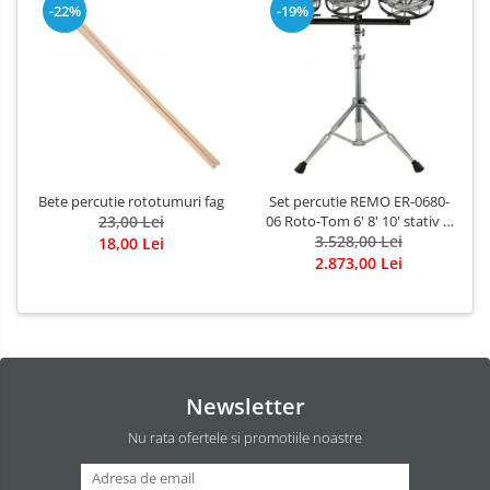
-22%
-19%
Bete percutie rototumuri fag
Set percutie REMO ER-0680-
23,00 Lei
06 Roto-Tom 6' 8' 10' stativ &
3.528,00 Lei
bete incluse
18,00 Lei
2.873,00 Lei
Newsletter
Nu rata ofertele si promotiile noastre