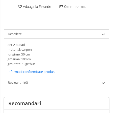
Muzicuta
Adauga la Favorite
Cere informatii
Oboi
Tenor Horn
Triole / Melodica
Descriere
Trompete
Set 2 bucati
Trompete Bb
material: carpen
Trompete C
lungime: 50 cm
Trompete de buzunar
grosime: 10mm
greutate: 10gr/buc
Trompete piccolo
Informatii conformitate produs
Tuba
Review-uri
(0)
Recomandari