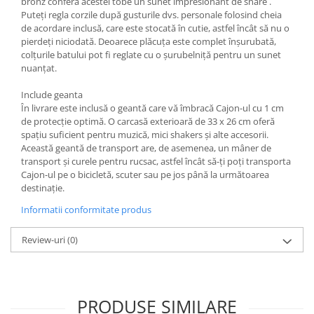
bronz conferă acestei tobe un sunet impresionant de snare .
Viori
Puteți regla corzile după gusturile dvs. personale folosind cheia
Accesorii vioara
de acordare inclusă, care este stocată în cutie, astfel încât să nu o
pierdeți niciodată. Deoarece plăcuța este complet înșurubată,
Seturi Accesorii Vioara
colțurile batului pot fi reglate cu o șurubelniță pentru un sunet
Vioara Clasica
nuanțat.
Vioara Clasica set
Include geanta
Vioara Electrica
În livrare este inclusă o geantă care vă îmbracă Cajon-ul cu 1 cm
Vioara Electro-Acustica
de protecție optimă. O carcasă exterioară de 33 x 26 cm oferă
spațiu suficient pentru muzică, mici shakers și alte accesorii.
Mandolina
Această geantă de transport are, de asemenea, un mâner de
Mandolina Clasica
transport și curele pentru rucsac, astfel încât să-ți poți transporta
Cajon-ul pe o bicicletă, scuter sau pe jos până la următoarea
Accesorii mandolina
destinație.
Mandolina Electro-Acustica
Informatii conformitate produs
Sisteme wireless intrumente cu
coarde
Review-uri
(0)
Instrumente cu clape
Accesorii Clape
Scaune si Banchete pt Pian
PRODUSE SIMILARE
Suporti clape