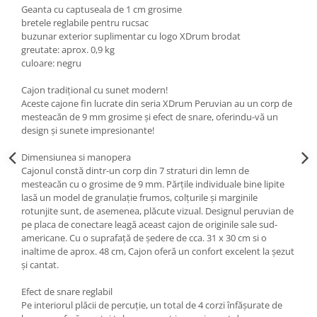
Geanta cu captuseala de 1 cm grosime
Muzicuta
bretele reglabile pentru rucsac
buzunar exterior suplimentar cu logo XDrum brodat
Oboi
greutate: aprox. 0,9 kg
culoare: negru
Tenor Horn
Triole / Melodica
Cajon tradițional cu sunet modern!
Aceste cajone fin lucrate din seria XDrum Peruvian au un corp de
Trompete
mesteacăn de 9 mm grosime și efect de snare, oferindu-vă un
design și sunete impresionante!
Trompete Bb
Trompete C
Dimensiunea si manopera
Trompete de buzunar
Cajonul constă dintr-un corp din 7 straturi din lemn de
mesteacăn cu o grosime de 9 mm. Părțile individuale bine lipite
Trompete piccolo
lasă un model de granulație frumos, colțurile și marginile
Tuba
rotunjite sunt, de asemenea, plăcute vizual. Designul peruvian de
pe placa de conectare leagă aceast cajon de originile sale sud-
Instrumente cu coarde
americane. Cu o suprafață de ședere de cca. 31 x 30 cm si o
Violoncel
inaltime de aprox. 48 cm, Cajon oferă un confort excelent la șezut
și cantat.
Accesorii violoncel
Violoncel clasic
Efect de snare reglabil
Violoncel electro-acustic
Pe interiorul plăcii de percuție, un total de 4 corzi înfășurate de