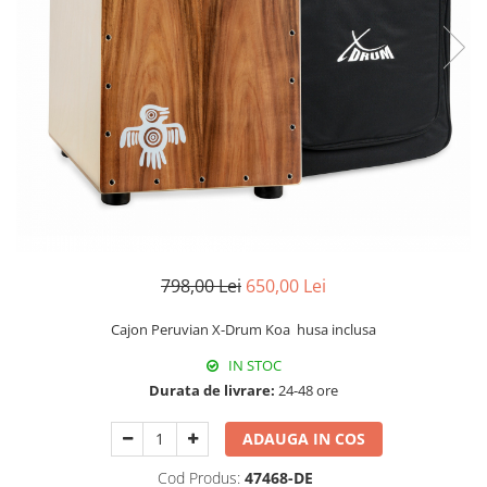
Protectie mustiuc
Alte accesorii
Case Saxofon
Doze
Microfoane sax
Piese de schimb
Instrumente de suflat
Trombon
Accesorii trombon
798,00 Lei
650,00 Lei
Trombon cu atasament FA
Trombon cu Culisa
Cajon Peruvian X-Drum Koa husa inclusa
Trombon cu pistoane
IN STOC
Corn francez
Durata de livrare:
24-48 ore
Accesorii
Corn Dublu
ADAUGA IN COS
Corn Si bemol
Cod Produs:
47468-DE