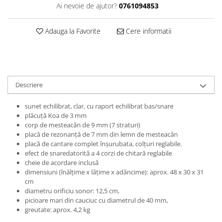
Accesorii instrumente suflat
Ai nevoie de ajutor?
0761094853
Clarinet
Adauga la Favorite
Cere informatii
Clarinet Si bemol
Clarinet Mi bemol
Ancii clarinet
Mustiuc clarinet
Stativ clarinet
Descriere
Bratara clarinet
sunet echilibrat, clar, cu raport echilibrat bas/snare
Doza clarinet
plăcuță Koa de 3 mm
Plasturi clarinet
corp de mesteacăn de 9 mm (7 straturi)
Corn de vanatoare
placă de rezonanță de 7 mm din lemn de mesteacăn
placă de cantare complet înșurubata, colțuri reglabile.
Eufoniu & Bariton
efect de snaredatorită a 4 corzi de chitară reglabile
cheie de acordare inclusă
Flaut
dimensiuni (înălțime x lățime x adâncime): aprox. 48 x 30 x 31
Accesorii flaut
cm
diametru orificiu sonor: 12,5 cm,
Set Flaut
picioare mari din cauciuc cu diametrul de 40 mm,
Fligorn / FlugelHorn
greutate: aprox. 4,2 kg
Fluier