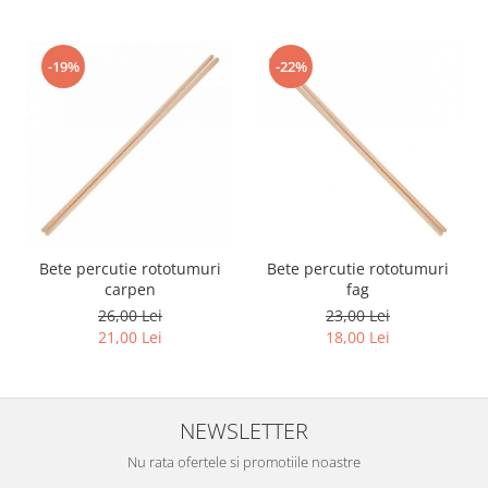
Acordeoane
Aceordeoane copii
-19%
-22%
Acordeoane acustice
Huse si Cutii Acordeoane
Orgi electrice
Pian copii
Pian Digital
Chitare / Basuri
Chitara Clasica
Bete percutie rototumuri
Bete percutie rototumuri
carpen
fag
Chitara Acustica
26,00 Lei
23,00 Lei
Chitara Electro-Acustica
21,00 Lei
18,00 Lei
Chitara Electrica
Chitara Electrica Set
NEWSLETTER
Chitara Bas
Nu rata ofertele si promotiile noastre
Chitara Roundback