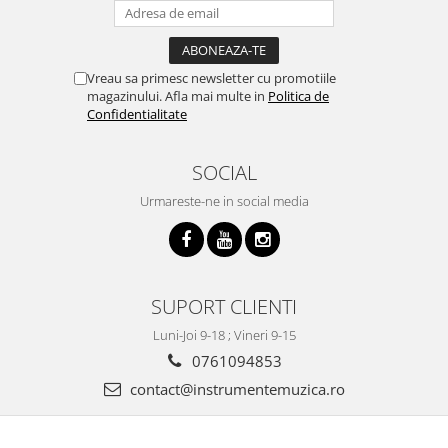
Accesorii chitara
Acordor
Alte accesorii chitara
Vreau sa primesc newsletter cu promotiile
Amplificatoare
magazinului. Afla mai multe in
Politica de
Confidentialitate
Cabluri/conectica
Capodastru
SOCIAL
Corzi
Curele
Urmareste-ne in social media
Husa
Penele
Suporti
SUPORT CLIENTI
Chitara Copii
Ukulele
Luni-Joi 9-18 ; Vineri 9-15
0761094853
Tobe si Percutie
contact@instrumentemuzica.ro
Cajon
Darbuka