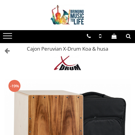
Toate Produsele
Saxofon
Sopran Sax
Cajon Peruvian X-Drum Koa & husa
Alto Saxofon
Tenor Sax
Bariton Sax
Accesorii saxofon
-19%
Ancii
Bratara
Gatar
Mustiuc saxofon sopran
Mustiuc saxofon alto
Mustiuc saxofon tenor
Stative