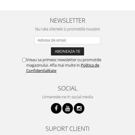
Viori
Accesorii vioara
NEWSLETTER
Seturi Accesorii Vioara
Vioara Clasica
Nu rata ofertele si promotiile noastre
Vioara Clasica set
Vioara Electrica
Vioara Electro-Acustica
Mandolina
Vreau sa primesc newsletter cu promotiile
magazinului. Afla mai multe in
Politica de
Mandolina Clasica
Confidentialitate
Accesorii mandolina
Mandolina Electro-Acustica
SOCIAL
Sisteme wireless intrumente cu
Urmareste-ne in social media
coarde
Instrumente cu clape
Accesorii Clape
Scaune si Banchete pt Pian
SUPORT CLIENTI
Suporti clape