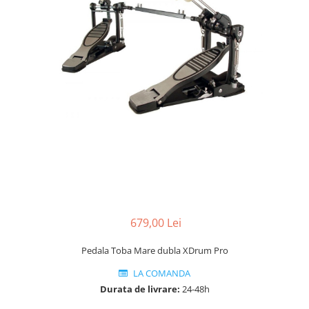
Protectie mustiuc
Alte accesorii
Case Saxofon
Doze
Microfoane sax
Piese de schimb
Instrumente de suflat
Trombon
Accesorii trombon
Trombon cu atasament FA
Trombon cu Culisa
Trombon cu pistoane
679,00 Lei
Corn francez
Pedala Toba Mare dubla XDrum Pro
Accesorii
LA COMANDA
Corn Dublu
Durata de livrare:
24-48h
Corn Si bemol