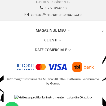
Luni-Joi 9-18 ; Vineri 9-15
Acordeoane
0761094853
Aceordeoane copii
contact@instrumentemuzica.ro
Acordeoane acustice
Huse si Cutii Acordeoane
Orgi electrice
MAGAZINUL MEU
Pian copii
CLIENTI
Pian Digital
DATE COMERCIALE
Chitare / Basuri
Chitara Clasica
Chitara Acustica
Chitara Electro-Acustica
©Copyright Instrumente Muzica SRL 2026
Platforma E-commerce
Chitara Electrica
by Gomag
Chitara Electrica Set
Chitara Bas
Chitara Roundback