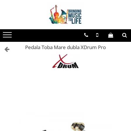
Toate Produsele
Saxofon
Sopran Sax
Pedala Toba Mare dubla XDrum Pro
Alto Saxofon
Tenor Sax
Bariton Sax
Accesorii saxofon
Ancii
Bratara
Gatar
Mustiuc saxofon sopran
Mustiuc saxofon alto
Mustiuc saxofon tenor
Stative