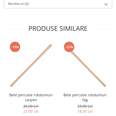
Review-uri
(0)
Muzicuta
Oboi
Tenor Horn
PRODUSE SIMILARE
Triole / Melodica
Trompete
-19%
-22%
Trompete Bb
Trompete C
Trompete de buzunar
Trompete piccolo
Tuba
Instrumente cu coarde
Violoncel
Bete percutie rototumuri
Bete percutie rototumuri
Accesorii violoncel
carpen
fag
Violoncel clasic
26,00 Lei
23,00 Lei
Violoncel electro-acustic
21,00 Lei
18,00 Lei