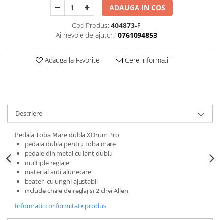
Accesorii instrumente suflat
ADAUGA IN COS
Clarinet
Cod Produs:
404873-F
Clarinet Si bemol
Ai nevoie de ajutor?
0761094853
Clarinet Mi bemol
Ancii clarinet
Adauga la Favorite
Cere informatii
Mustiuc clarinet
Stativ clarinet
Bratara clarinet
Doza clarinet
Descriere
Plasturi clarinet
Corn de vanatoare
Pedala Toba Mare dubla XDrum Pro
pedala dubla pentru toba mare
Eufoniu & Bariton
pedale din metal cu lant dublu
multiple reglaje
Flaut
material anti alunecare
Accesorii flaut
beater cu unghi ajustabil
include cheie de reglaj si 2 chei Allen
Set Flaut
Fligorn / FlugelHorn
Informatii conformitate produs
Fluier