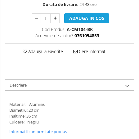
Muzicuta
Durata de livrare:
24-48 ore
Oboi
ADAUGA IN COS
Tenor Horn
Cod Produs:
A-CM104-BK
Triole / Melodica
Ai nevoie de ajutor?
0761094853
Trompete
Adauga la Favorite
Cere informatii
Trompete Bb
Trompete C
Trompete de buzunar
Trompete piccolo
Descriere
Tuba
Material: Aluminiu
Diametru: 20 cm
Inaltime: 36 cm
Culoare: Negru
Informatii conformitate produs