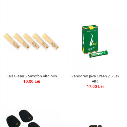
Muzicuta
Oboi
Tenor Horn
Triole / Melodica
Trompete
Trompete Bb
Trompete C
Trompete de buzunar
Trompete piccolo
Karl Glaser 2 Saxofon Alto Mib
Vandoren Java Green 2.5 Sax
10,00 Lei
Alto
Tuba
17,00 Lei