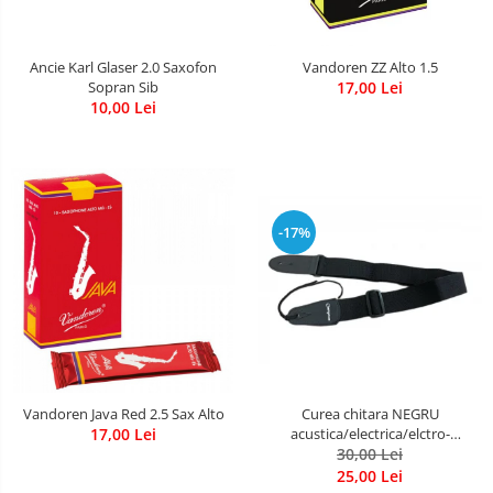
Ancie Karl Glaser 2.0 Saxofon
Vandoren ZZ Alto 1.5
Sopran Sib
17,00 Lei
10,00 Lei
-17%
Vandoren Java Red 2.5 Sax Alto
Curea chitara NEGRU
17,00 Lei
acustica/electrica/elctro-
acustica/bass
30,00 Lei
25,00 Lei