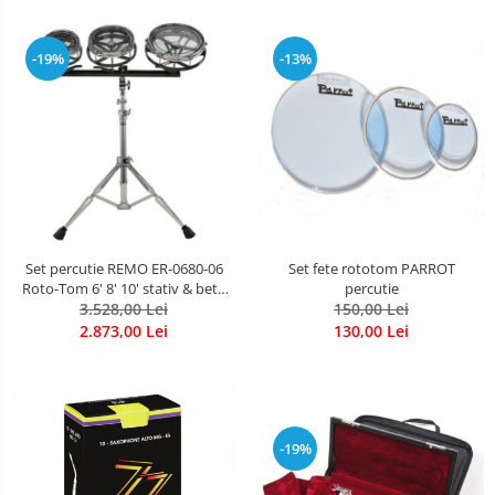
-19%
-13%
Set percutie REMO ER-0680-06
Set fete rototom PARROT
Roto-Tom 6' 8' 10' stativ & bete
percutie
3.528,00 Lei
incluse
150,00 Lei
2.873,00 Lei
130,00 Lei
-19%