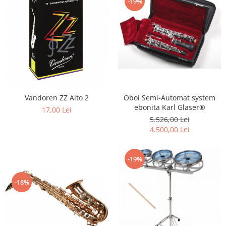
-19%
Oboi Semi-Automat system
Vandoren ZZ Alto 2
ebonita Karl Glaser®
17,00 Lei
5.526,00 Lei
4.500,00 Lei
-19%
-18%