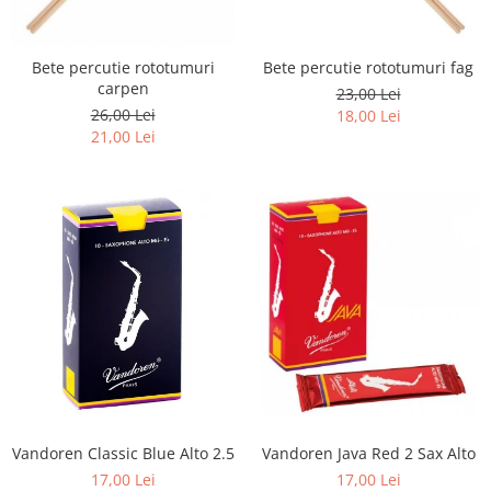
Capodastru
Accesorii mandolina
Ancii clarinet
Alte accesorii
Corzi
Mandolina Electro-Acustica
Mixer Analog
Mustiuc clarinet
Case Saxofon
Curele
Sisteme wireless intrumente cu
Mixere amplificate
Stativ clarinet
Bete percutie rototumuri
Bete percutie rototumuri fag
Doze
coarde
Husa
Set mixer amplificat
carpen
Bratara clarinet
23,00 Lei
Microfoane sax
26,00 Lei
Penele
18,00 Lei
Stativ microfon
Doza clarinet
Piese de schimb
21,00 Lei
Suporti
Plasturi clarinet
Chitara Copii
Corn de vanatoare
Ukulele
Eufoniu & Bariton
Flaut
Accesorii flaut
Set Flaut
Fligorn / FlugelHorn
Fluier
Muzicuta
Oboi
Vandoren Java Red 2 Sax Alto
Vandoren Classic Blue Alto 2.5
Tenor Horn
17,00 Lei
17,00 Lei