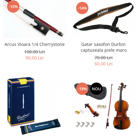
-10%
-14%
Arcus Vioara 1/4 Cherrystone
Gatar saxofon Durbin
captuseala piele maro
100,00 Lei
70,00 Lei
90,00 Lei
60,00 Lei
-18%
NOU