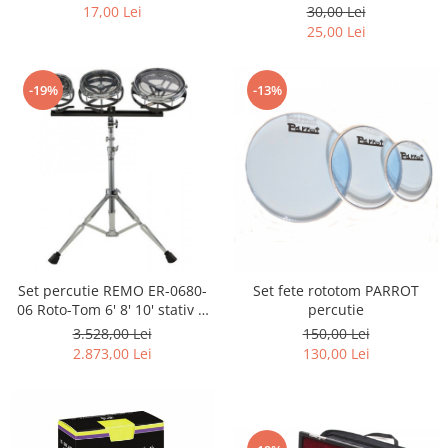
acustica/bass
17,00 Lei
30,00 Lei
25,00 Lei
-19%
-13%
Set percutie REMO ER-0680-
Set fete rototom PARROT
06 Roto-Tom 6' 8' 10' stativ &
percutie
bete incluse
3.528,00 Lei
150,00 Lei
2.873,00 Lei
130,00 Lei