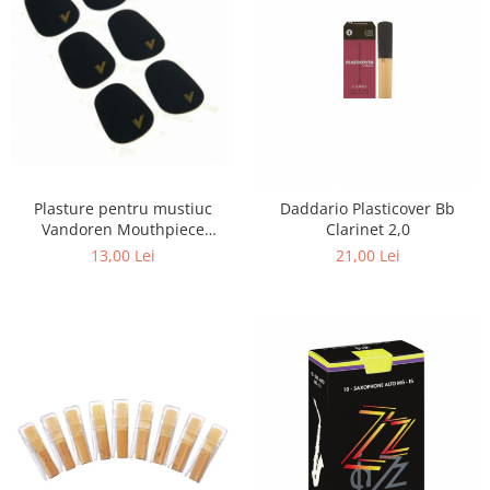
Plasture pentru mustiuc
Daddario Plasticover Bb
Vandoren Mouthpiece
Clarinet 2,0
Cushions 0,80 mm BK
13,00 Lei
21,00 Lei