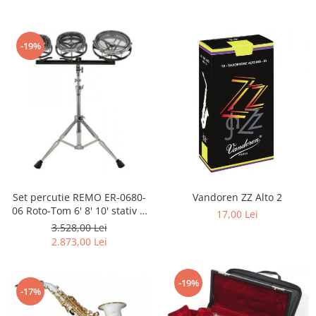
-19%
Set percutie REMO ER-0680-
Vandoren ZZ Alto 2
06 Roto-Tom 6' 8' 10' stativ &
17,00 Lei
bete incluse
3.528,00 Lei
2.873,00 Lei
-19%
-17%