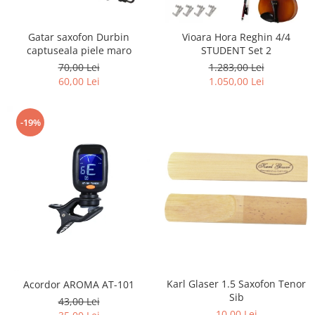
Gatar saxofon Durbin
Vioara Hora Reghin 4/4
captuseala piele maro
STUDENT Set 2
70,00 Lei
1.283,00 Lei
60,00 Lei
1.050,00 Lei
-19%
Karl Glaser 1.5 Saxofon Tenor
Acordor AROMA AT-101
Sib
43,00 Lei
10,00 Lei