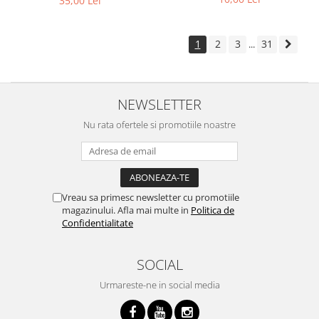
35,00 Lei
1
2
3
31
...
NEWSLETTER
Nu rata ofertele si promotiile noastre
Vreau sa primesc newsletter cu promotiile
magazinului. Afla mai multe in
Politica de
Confidentialitate
SOCIAL
Urmareste-ne in social media