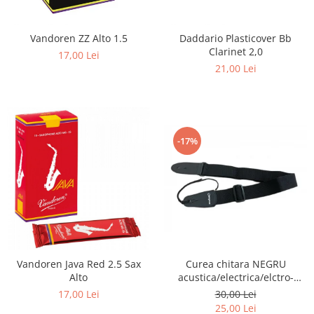
Vandoren ZZ Alto 1.5
Daddario Plasticover Bb
Clarinet 2,0
17,00 Lei
21,00 Lei
-17%
Vandoren Java Red 2.5 Sax
Curea chitara NEGRU
Alto
acustica/electrica/elctro-
acustica/bass
17,00 Lei
30,00 Lei
25,00 Lei