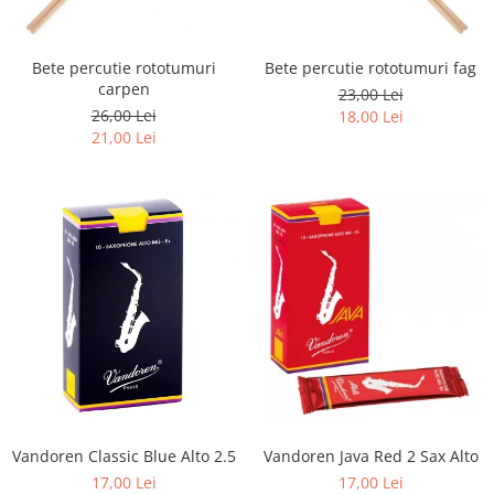
Capodastru
Accesorii mandolina
Ancii clarinet
Alte accesorii
Corzi
Mandolina Electro-Acustica
Mixer Analog
Mustiuc clarinet
Case Saxofon
Curele
Sisteme wireless intrumente cu
Mixere amplificate
Stativ clarinet
Bete percutie rototumuri
Bete percutie rototumuri fag
Doze
coarde
Husa
Set mixer amplificat
carpen
Bratara clarinet
23,00 Lei
Microfoane sax
26,00 Lei
Penele
18,00 Lei
Stativ microfon
Doza clarinet
Piese de schimb
21,00 Lei
Suporti
Plasturi clarinet
Chitara Copii
Corn de vanatoare
Ukulele
Eufoniu & Bariton
Flaut
Accesorii flaut
Set Flaut
Fligorn / FlugelHorn
Fluier
Muzicuta
Oboi
Vandoren Java Red 2 Sax Alto
Vandoren Classic Blue Alto 2.5
Tenor Horn
17,00 Lei
17,00 Lei