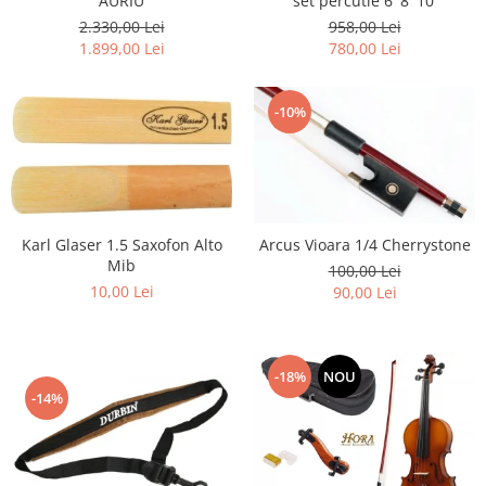
AURIU
set percutie 6' 8' 10'
2.330,00 Lei
958,00 Lei
1.899,00 Lei
780,00 Lei
-10%
Karl Glaser 1.5 Saxofon Alto
Arcus Vioara 1/4 Cherrystone
Mib
100,00 Lei
10,00 Lei
90,00 Lei
-18%
NOU
-14%