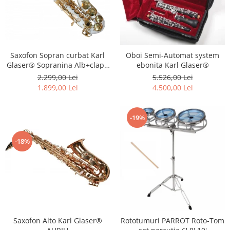
Saxofon Sopran curbat Karl
Oboi Semi-Automat system
Glaser® Sopranina Alb+clape
ebonita Karl Glaser®
Auriu White&Gold Saxophone
2.299,00 Lei
5.526,00 Lei
Neuenkirchen-Germany
1.899,00 Lei
4.500,00 Lei
-19%
-18%
Saxofon Alto Karl Glaser®
Rototumuri PARROT Roto-Tom