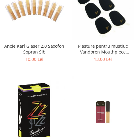
Ancie Karl Glaser 2.0 Saxofon
Plasture pentru mustiuc
Sopran Sib
Vandoren Mouthpiece
Cushions 0,80 mm BK
10,00 Lei
13,00 Lei