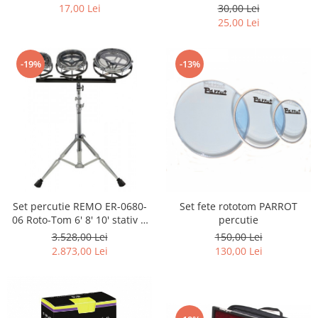
acustica/bass
17,00 Lei
30,00 Lei
25,00 Lei
-19%
-13%
Set percutie REMO ER-0680-
Set fete rototom PARROT
06 Roto-Tom 6' 8' 10' stativ &
percutie
bete incluse
3.528,00 Lei
150,00 Lei
2.873,00 Lei
130,00 Lei