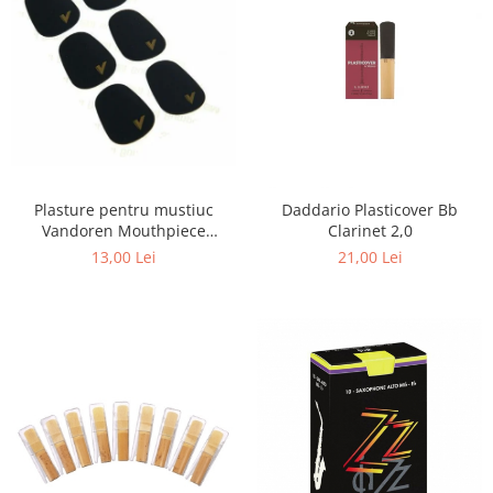
Plasture pentru mustiuc
Daddario Plasticover Bb
Vandoren Mouthpiece
Clarinet 2,0
Cushions 0,80 mm BK
13,00 Lei
21,00 Lei