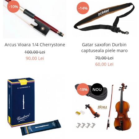
-10%
-14%
Arcus Vioara 1/4 Cherrystone
Gatar saxofon Durbin
captuseala piele maro
100,00 Lei
70,00 Lei
90,00 Lei
60,00 Lei
-18%
NOU