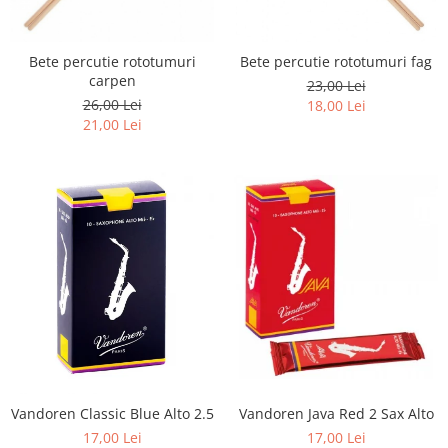
Capodastru
Accesorii mandolina
Ancii clarinet
Alte accesorii
Corzi
Mandolina Electro-Acustica
Mixer Analog
Mustiuc clarinet
Case Saxofon
Curele
Sisteme wireless intrumente cu
Mixere amplificate
Stativ clarinet
Bete percutie rototumuri
Bete percutie rototumuri fag
Doze
coarde
Husa
Set mixer amplificat
carpen
Bratara clarinet
23,00 Lei
Microfoane sax
26,00 Lei
Penele
18,00 Lei
Stativ microfon
Doza clarinet
Piese de schimb
21,00 Lei
Suporti
Plasturi clarinet
Chitara Copii
Corn de vanatoare
Ukulele
Eufoniu & Bariton
Flaut
Accesorii flaut
Set Flaut
Fligorn / FlugelHorn
Fluier
Muzicuta
Oboi
Vandoren Java Red 2 Sax Alto
Vandoren Classic Blue Alto 2.5
Tenor Horn
17,00 Lei
17,00 Lei