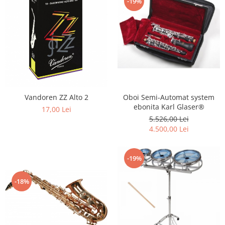
-19%
Oboi Semi-Automat system
Vandoren ZZ Alto 2
ebonita Karl Glaser®
17,00 Lei
5.526,00 Lei
4.500,00 Lei
-19%
-18%