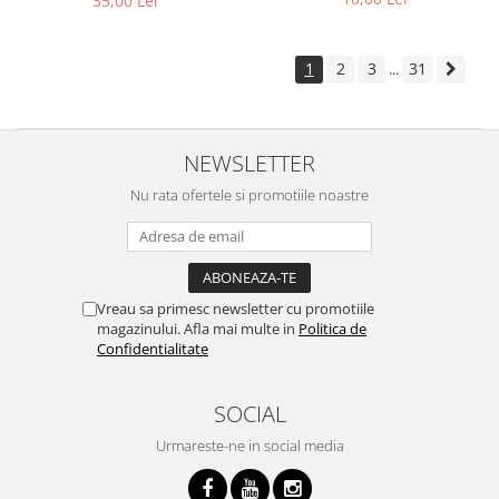
35,00 Lei
1
2
3
31
...
NEWSLETTER
Nu rata ofertele si promotiile noastre
Vreau sa primesc newsletter cu promotiile
magazinului. Afla mai multe in
Politica de
Confidentialitate
SOCIAL
Urmareste-ne in social media