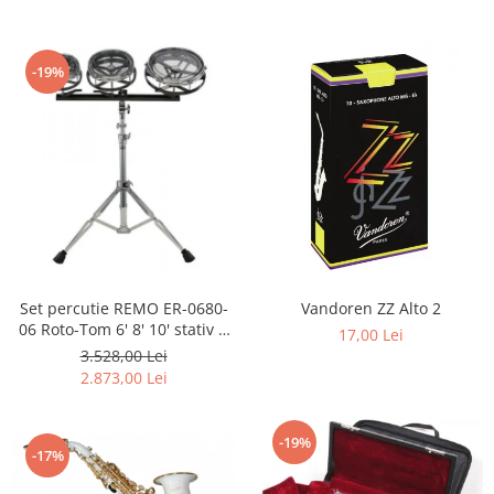
-19%
Set percutie REMO ER-0680-
Vandoren ZZ Alto 2
06 Roto-Tom 6' 8' 10' stativ &
17,00 Lei
bete incluse
3.528,00 Lei
2.873,00 Lei
-19%
-17%