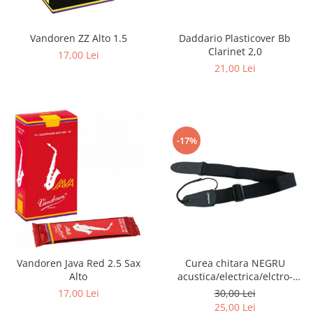
Vandoren ZZ Alto 1.5
Daddario Plasticover Bb
Clarinet 2,0
17,00 Lei
21,00 Lei
-17%
Vandoren Java Red 2.5 Sax
Curea chitara NEGRU
Alto
acustica/electrica/elctro-
acustica/bass
17,00 Lei
30,00 Lei
25,00 Lei