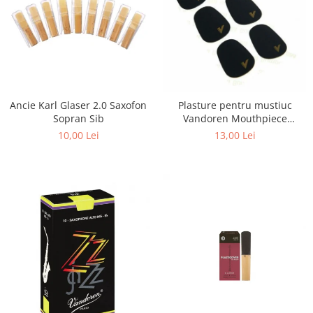
Ancie Karl Glaser 2.0 Saxofon
Plasture pentru mustiuc
Sopran Sib
Vandoren Mouthpiece
Cushions 0,80 mm BK
10,00 Lei
13,00 Lei