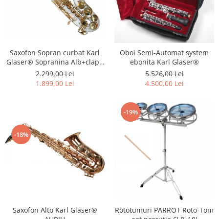
Saxofon Sopran curbat Karl
Oboi Semi-Automat system
Glaser® Sopranina Alb+clape
ebonita Karl Glaser®
Auriu White&Gold Saxophone
2.299,00 Lei
5.526,00 Lei
Neuenkirchen-Germany
1.899,00 Lei
4.500,00 Lei
-19%
-18%
Saxofon Alto Karl Glaser®
Rototumuri PARROT Roto-Tom