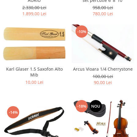
AURIU
set percutie 6' 8' 10'
2.330,00 Lei
958,00 Lei
1.899,00 Lei
780,00 Lei
-10%
Karl Glaser 1.5 Saxofon Alto
Arcus Vioara 1/4 Cherrystone
Mib
100,00 Lei
10,00 Lei
90,00 Lei
-18%
NOU
-14%