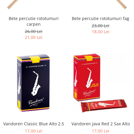
Capodastru
Accesorii mandolina
Ancii clarinet
Alte accesorii
Corzi
Mandolina Electro-Acustica
Mixer Analog
Mustiuc clarinet
Case Saxofon
Curele
Sisteme wireless intrumente cu
Mixere amplificate
Stativ clarinet
Bete percutie rototumuri
Bete percutie rototumuri fag
Doze
coarde
Husa
Set mixer amplificat
carpen
Bratara clarinet
23,00 Lei
Microfoane sax
26,00 Lei
Penele
18,00 Lei
Stativ microfon
Doza clarinet
Piese de schimb
21,00 Lei
Suporti
Plasturi clarinet
Chitara Copii
Corn de vanatoare
Ukulele
Eufoniu & Bariton
Flaut
Accesorii flaut
Set Flaut
Fligorn / FlugelHorn
Fluier
Muzicuta
Oboi
Vandoren Java Red 2 Sax Alto
Vandoren Classic Blue Alto 2.5
Tenor Horn
17,00 Lei
17,00 Lei