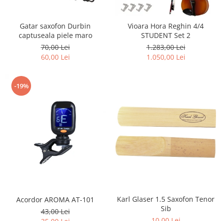
Gatar saxofon Durbin
Vioara Hora Reghin 4/4
captuseala piele maro
STUDENT Set 2
70,00 Lei
1.283,00 Lei
60,00 Lei
1.050,00 Lei
-19%
Karl Glaser 1.5 Saxofon Tenor
Acordor AROMA AT-101
Sib
43,00 Lei
10,00 Lei