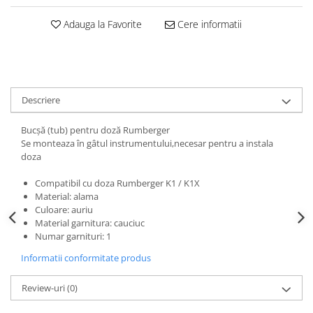
Triole / Melodica
Adauga la Favorite
Cere informatii
Trompete
Trompete Bb
Trompete C
Trompete de buzunar
Descriere
Trompete piccolo
Tuba
Bucșă (tub) pentru doză Rumberger
Se monteaza în gâtul instrumentului,necesar pentru a instala
doza
Compatibil cu doza Rumberger K1 / K1X
Material: alama
Culoare: auriu
Material garnitura: cauciuc
Numar garnituri: 1
Informatii conformitate produs
Review-uri
(0)