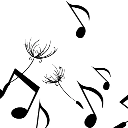
Acordeoane
Aceordeoane copii
Acordeoane acustice
Huse si Cutii Acordeoane
Orgi electrice
Pian copii
Pian Digital
Chitare / Basuri
Chitara Clasica
Chitara Acustica
Chitara Electro-Acustica
Chitara Electrica
Chitara Electrica Set
Chitara Bas
Chitara Roundback