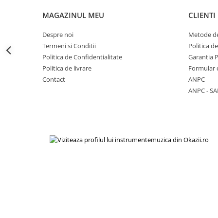
Viori
MAGAZINUL MEU
CLIENTI
Accesorii vioara
Seturi Accesorii Vioara
Despre noi
Metode de
Vioara Clasica
Termeni si Conditii
Politica d
Vioara Clasica set
Politica de Confidentialitate
Garantia 
Politica de livrare
Formular 
Vioara Electrica
Contact
ANPC
Vioara Electro-Acustica
ANPC - SA
Mandolina
Mandolina Clasica
Accesorii mandolina
Mandolina Electro-Acustica
Sisteme wireless intrumente cu
coarde
Instrumente cu clape
Accesorii Clape
Scaune si Banchete pt Pian
Suporti clape