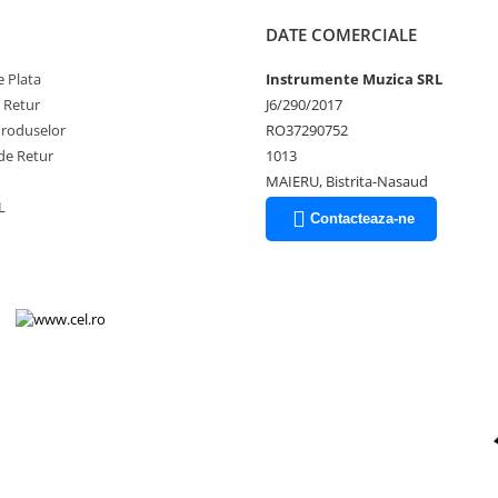
DATE COMERCIALE
 Plata
Instrumente Muzica SRL
e Retur
J6/290/2017
Produselor
RO37290752
de Retur
1013
MAIERU, Bistrita-Nasaud
L
Contacteaza-ne