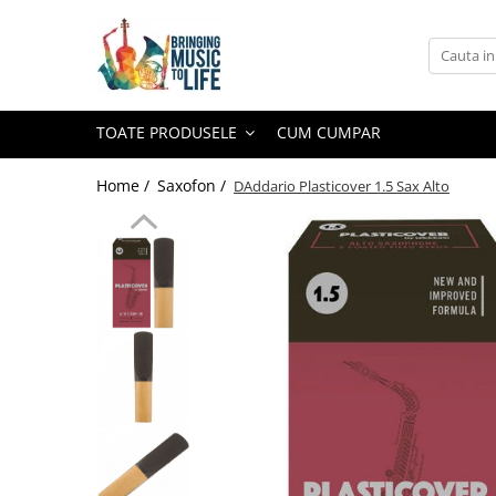
Toate Produsele
Saxofon
TOATE PRODUSELE
CUM CUMPAR
Sopran Sax
Alto Saxofon
Home /
Saxofon /
DAddario Plasticover 1.5 Sax Alto
Tenor Sax
Bariton Sax
Accesorii saxofon
Ancii
Bratara
Gatar
Mustiuc saxofon sopran
Mustiuc saxofon alto
Mustiuc saxofon tenor
Stative