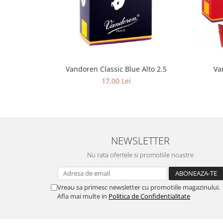
Muzicuta
Oboi
Tenor Horn
Triole / Melodica
Vandoren Classic Blue Alto 2.5
Va
Trompete
17,00 Lei
Trompete Bb
Trompete C
Trompete de buzunar
Trompete piccolo
NEWSLETTER
Tuba
Nu rata ofertele si promotiile noastre
Instrumente cu coarde
Violoncel
Vreau sa primesc newsletter cu promotiile magazinului.
Accesorii violoncel
Afla mai multe in
Politica de Confidentialitate
Violoncel clasic
Violoncel electro-acustic