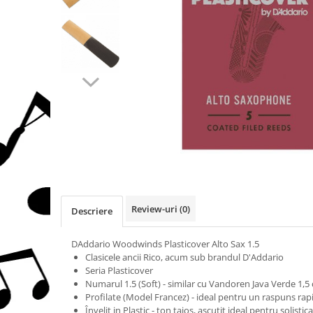
Protectie mustiuc
Alte accesorii
Case Saxofon
Doze
Microfoane sax
Piese de schimb
Instrumente de suflat
Trombon
Accesorii trombon
Trombon cu atasament FA
Trombon cu Culisa
Review-uri
(0)
Descriere
Trombon cu pistoane
Corn francez
DAddario Woodwinds Plasticover Alto Sax 1.5
Clasicele ancii Rico, acum sub brandul D'Addario
Accesorii
Seria Plasticover
Corn Dublu
Numarul 1.5 (Soft) - similar cu Vandoren Java Verde 1,5 
Corn Si bemol
Profilate (Model Francez) - ideal pentru un raspuns rap
Învelit in Plastic - ton taios, ascutit ideal pentru solistica