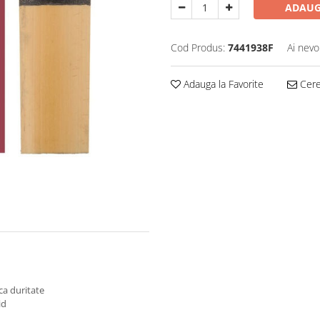
ADAUG
Cod Produs:
7441938F
Ai nevo
Adauga la Favorite
Cere 
ca duritate
id