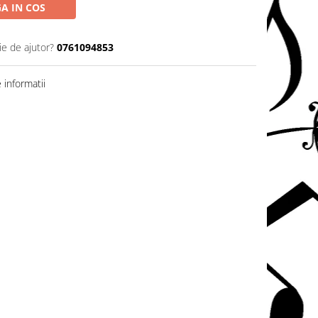
A IN COS
ie de ajutor?
0761094853
informatii