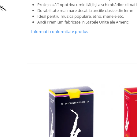
Accesorii instrumente suflat
Protejează împotriva umidității și a schimbărilor climat
Clarinet
Durabilitate mai mare decat la anciile clasice din lemn
Ideal pentru muzica populara, etno, manele etc.
Clarinet Si bemol
Ancii Premium fabricate in Statele Unite ale Americii
Clarinet Mi bemol
Informatii conformitate produs
Ancii clarinet
Mustiuc clarinet
Stativ clarinet
Bratara clarinet
Doza clarinet
Plasturi clarinet
Corn de vanatoare
Eufoniu & Bariton
Flaut
Accesorii flaut
Set Flaut
Fligorn / FlugelHorn
Fluier