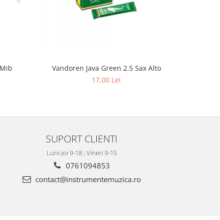
 Mib
Vandoren Java Green 2.5 Sax Alto
Ancie Karl
17,00 Lei
SUPORT CLIENTI
Luni-Joi 9-18 ; Vineri 9-15
0761094853
contact@instrumentemuzica.ro