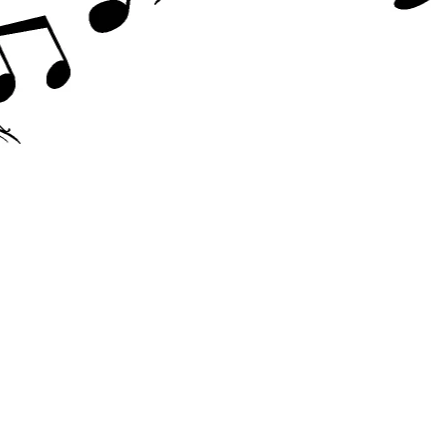
Accesorii chitara
Acordor
Alte accesorii chitara
Amplificatoare
Cabluri/conectica
Capodastru
Corzi
Curele
Husa
Penele
Suporti
Chitara Copii
Ukulele
Tobe si Percutie
Cajon
Darbuka