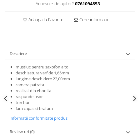
Ai nevoie de ajutor?
0761094853
Triole / Melodica
Trompete
Adauga la Favorite
Cere informatii
Trompete Bb
Trompete C
Trompete de buzunar
Trompete piccolo
Descriere
Tuba
mustiuc pentru saxofon alto
deschizatura varf de 1,65mm
lungime deschidere 22,00mm
camera patrata
realizat din ebonita
raspunde usor
ton bun
fara capac si bratara
Informatii conformitate produs
Review-uri
(0)