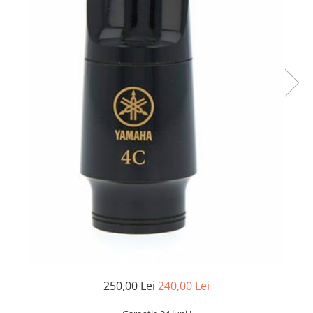
Protectie mustiuc
Alte accesorii
Case Saxofon
Doze
Microfoane sax
Piese de schimb
Instrumente de suflat
Trombon
Accesorii trombon
Trombon cu atasament FA
Trombon cu Culisa
Trombon cu pistoane
Corn francez
Accesorii
Corn Dublu
250,00 Lei
240,00 Lei
Corn Si bemol