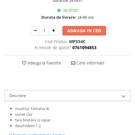
Accesorii instrumente suflat
Garantie 24 luni !
Clarinet
IN STOC
Durata de livrare:
24-48 ore
Clarinet Si bemol
Clarinet Mi bemol
ADAUGA IN COS
Ancii clarinet
Cod Produs:
MPSS4C
Mustiuc clarinet
Ai nevoie de ajutor?
0761094853
Stativ clarinet
Bratara clarinet
Adauga la Favorite
Cere informatii
Doza clarinet
Plasturi clarinet
Corn de vanatoare
Eufoniu & Bariton
Descriere
Flaut
mustiuc Yamaha 4c
Accesorii flaut
sunet clar
Set Flaut
fara bratara si capac
Fligorn / FlugelHorn
deschidere 1.2
Fluier
Informatii conformitate produs