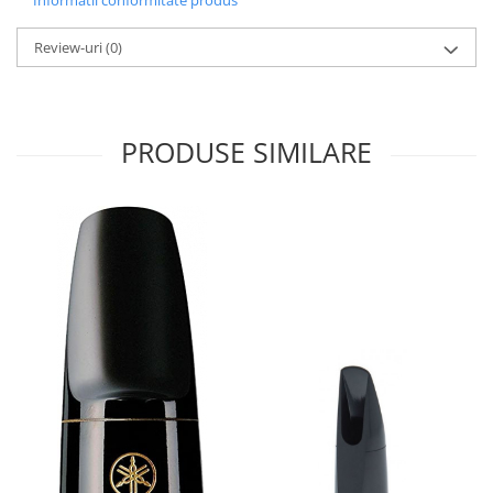
Muzicuta
Review-uri
(0)
Oboi
Tenor Horn
Triole / Melodica
PRODUSE SIMILARE
Trompete
Trompete Bb
Trompete C
Trompete de buzunar
Trompete piccolo
Tuba
Instrumente cu coarde
Violoncel
Accesorii violoncel
Violoncel clasic
Violoncel electro-acustic