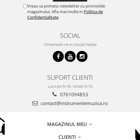
Acordeoane
Vreau sa primesc newsletter cu promotiile
magazinului. Afla mai multe in
Politica de
Aceordeoane copii
Confidentialitate
Acordeoane acustice
Huse si Cutii Acordeoane
SOCIAL
Orgi electrice
Urmareste-ne in social media
Pian copii
Pian Digital
Chitare / Basuri
SUPORT CLIENTI
Chitara Clasica
Chitara Acustica
Luni-Joi 9-18 ; Vineri 9-15
0761094853
Chitara Electro-Acustica
contact@instrumentemuzica.ro
Chitara Electrica
Chitara Electrica Set
MAGAZINUL MEU
Chitara Bas
Chitara Roundback
CLIENTI