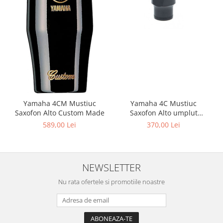
Viori
Accesorii vioara
Seturi Accesorii Vioara
Vioara Clasica
Vioara Clasica set
Vioara Electrica
Vioara Electro-Acustica
Mandolina
Yamaha 4CM Mustiuc
Yamaha 4C Mustiuc
Mandolina Clasica
Saxofon Alto Custom Made
Saxofon Alto umplut
prelucrat maestru
589,00 Lei
370,00 Lei
Accesorii mandolina
Mandolina Electro-Acustica
Sisteme wireless intrumente cu
coarde
NEWSLETTER
Instrumente cu clape
Nu rata ofertele si promotiile noastre
Accesorii Clape
Scaune si Banchete pt Pian
Suporti clape