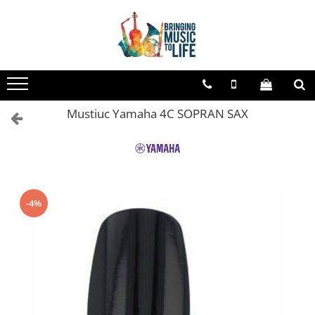
Toate Produsele
Saxofon
Sopran Sax
Mustiuc Yamaha 4C SOPRAN SAX
Alto Saxofon
Tenor Sax
Bariton Sax
Accesorii saxofon
Ancii
-4%
Bratara
Gatar
Mustiuc saxofon sopran
Mustiuc saxofon alto
Mustiuc saxofon tenor
Stative