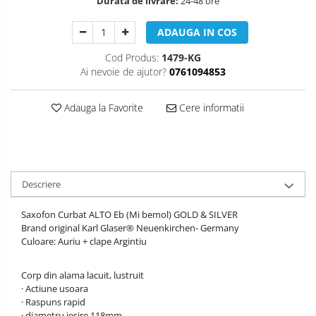
Muzicuta
Durata de livrare:
24-48 ore
Oboi
ADAUGA IN COS
Tenor Horn
Cod Produs:
1479-KG
Ai nevoie de ajutor?
0761094853
Triole / Melodica
Trompete
Adauga la Favorite
Cere informatii
Trompete Bb
Trompete C
Trompete de buzunar
Trompete piccolo
Descriere
Tuba
Saxofon Curbat ALTO Eb (Mi bemol) GOLD & SILVER
Brand original Karl Glaser® Neuenkirchen- Germany
Culoare: Auriu + clape Argintiu
Corp din alama lacuit, lustruit
· Actiune usoara
· Raspuns rapid
· diametru iesire 118mm