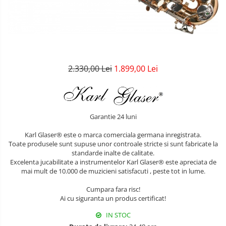
Amplificatoare
Mandolina Clasica
Clarinet Mi bemol
Protectie mustiuc
Cabluri/conectica
Mixere
Accesorii mandolina
Ancii clarinet
Alte accesorii
Capodastru
Mandolina Electro-Acustica
Mixer Analog
Mustiuc clarinet
Case Saxofon
Corzi
Mixere amplificate
Sisteme wireless intrumente cu
Stativ clarinet
Doze
Curele
coarde
Set mixer amplificat
Bratara clarinet
Microfoane sax
2.330,00 Lei
1.899,00 Lei
Husa
Stativ microfon
Doza clarinet
Piese de schimb
Penele
Plasturi clarinet
Suporti
Corn de vanatoare
Chitara Copii
Garantie 24 luni
Eufoniu & Bariton
Ukulele
Karl Glaser® este o marca comerciala germana inregistrata.
Flaut
Toate produsele sunt supuse unor controale stricte si sunt fabricate la
standarde inalte de calitate.
Accesorii flaut
Excelenta jucabilitate a instrumentelor Karl Glaser® este apreciata de
mai mult de 10.000 de muzicieni satisfacuti , peste tot in lume.
Set Flaut
Fligorn / FlugelHorn
Cumpara fara risc!
Ai cu siguranta un produs certificat!
Fluier
IN STOC