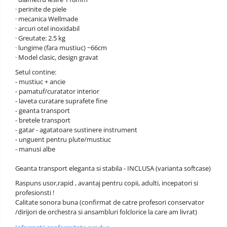
· perinite de piele
· mecanica Wellmade
· arcuri otel inoxidabil
· Greutate: 2.5 kg
· lungime (fara mustiuc) ~66cm
· Model clasic, design gravat
Setul contine:
- mustiuc + ancie
- pamatuf/curatator interior
- laveta curatare suprafete fine
- geanta transport
- bretele transport
- gatar - agatatoare sustinere instrument
- unguent pentru plute/mustiuc
- manusi albe
Geanta transport eleganta si stabila - INCLUSA (varianta softcase)
Raspuns usor,rapid , avantaj pentru copii, adulti, incepatori si
profesionsti !
Calitate sonora buna (confirmat de catre profesori conservator
/dirijori de orchestra si ansambluri folclorice la care am livrat)