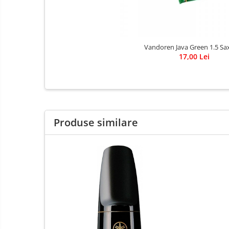
Fluier
Muzicuta
Oboi
Vandoren Java Green 1.5 Sax
Tenor Horn
17,00 Lei
Triole / Melodica
Trompete
Trompete Bb
Trompete C
Produse similare
Trompete de buzunar
Trompete piccolo
Tuba
Violoncel
Accesorii violoncel
Violoncel clasic
Violoncel electro-acustic
Viori