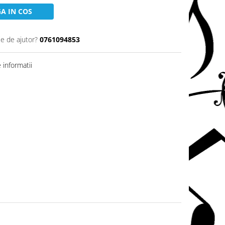
A IN COS
ie de ajutor?
0761094853
informatii