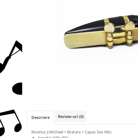
Stative
mufe
Protectie mustiuc
Alte accesorii
Case Saxofon
Doze
Microfoane sax
Piese de schimb
Trombon
Accesorii trombon
Trombon cu atasament FA
Trombon cu Culisa
Trombon cu pistoane
Corn francez
Accesorii
Review-uri
(0)
Descriere
Corn Dublu
Corn Si bemol
Mustiuc J.Michael + Bratara + Capac Sax Alto
Accesorii instrumente suflat
Acordaj: Mib (Eb)