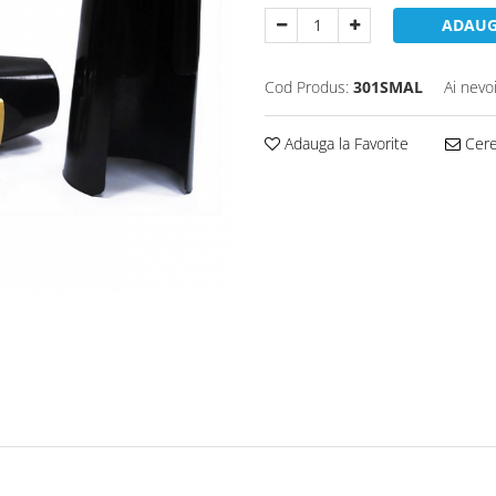
ADAUG
Cod Produs:
301SMAL
Ai nevo
Adauga la Favorite
Cere 