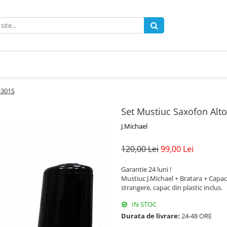
-301S
Set Mustiuc Saxofon Alt
J.Michael
120,00 Lei
99,00 Lei
Garantie 24 luni !
Mustiuc J.Michael + Bratara + Capac
strangere, capac din plastic inclus.
IN STOC
Durata de livrare:
24-48 ORE