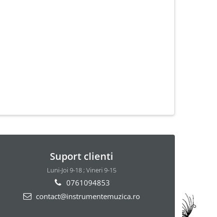
Suport clienti
Luni-Joi 9-18 ; Vineri 9-15
0761094853
contact@instrumentemuzica.ro