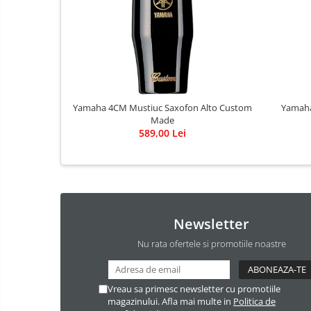
Accesorii vioara
Seturi Accesorii Vioara
Vioara Clasica
Vioara Clasica set
Vioara Electrica
Yamaha 4CM Mustiuc Saxofon Alto Custom
Yamaha
Vioara Electro-Acustica
Made
Mandolina
589,00 Lei
Mandolina Clasica
Accesorii mandolina
Mandolina Electro-Acustica
Sisteme wireless intrumente cu
coarde
Newsletter
Accesorii Clape
Nu rata ofertele si promotiile noastre
Scaune si Banchete pt Pian
Suporti clape
Vreau sa primesc newsletter cu promotiile
Acordeoane
magazinului. Afla mai multe in
Politica de