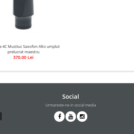
 4C Mustiuc Saxofon Alto umplut
prelucrat maestru
370,00 Lei
Social
Urmareste-ne in social media