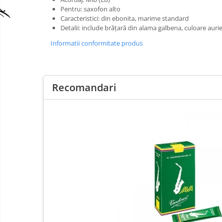
Pentru: saxofon alto
Clarinet
Caracteristici: din ebonita, marime standard
Detalii: include brățară din alama galbena, culoare aurie
Clarinet Si bemol
Clarinet Mi bemol
Informatii conformitate produs
Ancii clarinet
Mustiuc clarinet
Stativ clarinet
Recomandari
Bratara clarinet
Doza clarinet
Plasturi clarinet
Corn de vanatoare
Eufoniu & Bariton
Flaut
Accesorii flaut
Set Flaut
Fligorn / FlugelHorn