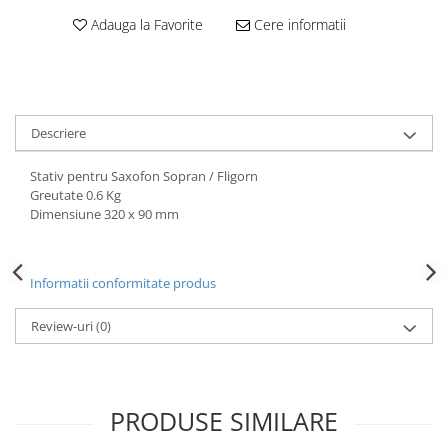
Accesorii instrumente suflat
Adauga la Favorite
Cere informatii
Clarinet
Clarinet Si bemol
Clarinet Mi bemol
Ancii clarinet
Descriere
Mustiuc clarinet
Stativ clarinet
Stativ pentru Saxofon Sopran / Fligorn
Bratara clarinet
Greutate 0.6 Kg
Dimensiune 320 x 90 mm
Doza clarinet
Plasturi clarinet
Corn de vanatoare
Informatii conformitate produs
Eufoniu & Bariton
Review-uri
(0)
Flaut
Accesorii flaut
Set Flaut
PRODUSE SIMILARE
Fligorn / FlugelHorn
Fluier