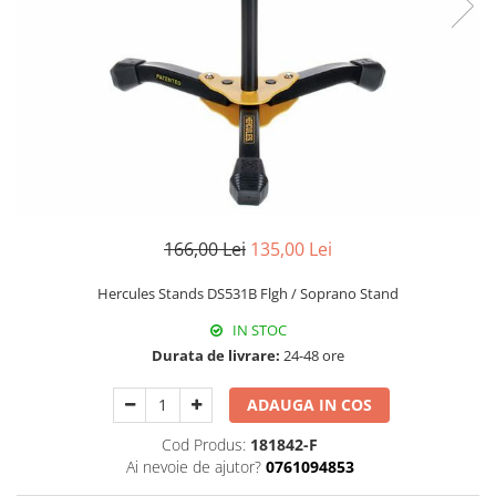
Protectie mustiuc
Alte accesorii
Case Saxofon
Doze
Microfoane sax
Piese de schimb
Instrumente de suflat
Trombon
166,00 Lei
135,00 Lei
Accesorii trombon
Trombon cu atasament FA
Hercules Stands DS531B Flgh / Soprano Stand
Trombon cu Culisa
IN STOC
Trombon cu pistoane
Durata de livrare:
24-48 ore
Corn francez
ADAUGA IN COS
Accesorii
Corn Dublu
Cod Produs:
181842-F
Ai nevoie de ajutor?
0761094853
Corn Si bemol