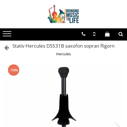
Toate Produsele
Saxofon
Sopran Sax
Stativ Hercules DS531B saxofon sopran fligorn
Alto Saxofon
Hercules
Tenor Sax
Bariton Sax
-19%
Accesorii saxofon
Ancii
Bratara
Gatar
Mustiuc saxofon sopran
Mustiuc saxofon alto
Mustiuc saxofon tenor
Stative