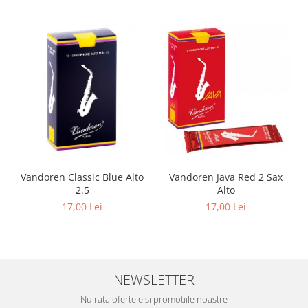
Muzicuta
Oboi
Tenor Horn
Triole / Melodica
Trompete
Trompete Bb
Trompete C
Trompete de buzunar
Vandoren Classic Blue Alto
Vandoren Java Red 2 Sax
Trompete piccolo
2.5
Alto
Tuba
17,00 Lei
17,00 Lei
Instrumente cu coarde
Violoncel
Accesorii violoncel
NEWSLETTER
Violoncel clasic
Violoncel electro-acustic
Nu rata ofertele si promotiile noastre