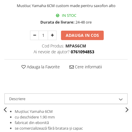
Triole / Melodica
Mustiuc Yamaha 6CM custom made pentru saxofon alto
Trompete
IN STOC
Durata de livrare:
24-48 ore
Trompete Bb
Trompete C
ADAUGA IN COS
Trompete de buzunar
Cod Produs:
MPAS6CM
Trompete piccolo
Ai nevoie de ajutor?
0761094853
Tuba
Adauga la Favorite
Cere informatii
Descriere
Muștiuc Yamaha 6CM
cu deschidere 1.90 mm
fabricat din ebonită
se comercializează fără bratara și capac