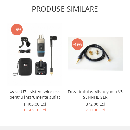
PRODUSE SIMILARE
-19%
-19%
Xvive U7 - sistem wireless
Doza butoias Mishuyama V5
pentru instrumente suflat
SENNHEISER
1.403,00 Lei
872,00 Lei
1.143,00 Lei
710,00 Lei