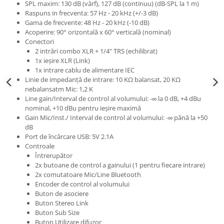
SPL maxim: 130 dB (vârf), 127 dB (continuu) (dB-SPL la 1 m)
Raspuns in frecventa: 57 Hz - 20 kHz (+/-3 dB)
Gama de frecvente: 48 Hz - 20 kHz (-10 dB)
Acoperire: 90° orizontală x 60° verticală (nominal)
Conectori
2 intrări combo XLR + 1/4" TRS (echilibrat)
1x ieșire XLR (Link)
1x intrare cablu de alimentare IEC
Linie de impedanță de intrare: 10 KΩ balansat, 20 KΩ
nebalansatm Mic: 1,2 K
Line gain/Interval de control al volumului: -∞ la 0 dB, +4 dBu
nominal, +10 dBu pentru ieșire maximă
Gain Mic/Inst./ Interval de control al volumului: -∞ până la +50
dB
Port de încărcare USB: 5V 2.1A
Controale
Întrerupător
2x butoane de control a gainului (1 pentru fiecare intrare)
2x comutatoare Mic/Line Bluetooth
Encoder de control al volumului
Buton de asociere
Buton Stereo Link
Buton Sub Size
Buton Utilizare difuzor