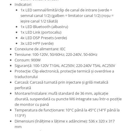
Indicatori
1x LED semnal/limită/clip de canal de intrare (verde =
semnal canal 1/2) (galben = limitator canal 1/2) (roșu =
ieșire canal 1/2 tăiată)
1x LED Bluetooth (albastru)
1x LED Link (portocaliu)
4x LED DSP Presets (verde)
3x LED HPF (verde)
Conexiune de alimentare: IEC
Tensiune: 100-120V, 50/60Hz; 220-240V, 50-60Hz
Consum: 900W
Siguranță: 100-120V T10AL AC250V; 220-240V T5AL AC250V
Protecție: Clip electronică, protecție termică și overdrive a
traductorului
Carcasă: Carcasă turnată prin injectare și grilă metalică
perforată
Montare/Instalare: mufă standard de 36 mm, aplicație
zburată, suspendată cu puncte M6 integrate sau într-o poziție
de monitor cu pană
Temperatura de funcționare: 10°C până la 45°C (14°F până la
113°F)
Dimensiuni (înălțime x lățime x adâncime): 536 x 320 x 317
mm