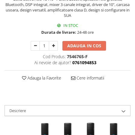
Bluetooth, DSP integrat, mixer 3 canale integrat, driver de 10", carcasa
Triole / Melodica
usoara, design versatil, amplificatoare clasa D, design si configurare in
Trompete
SUA
Trompete Bb
IN STOC
Trompete C
Durata de livrare:
24-48 ore
Trompete de buzunar
ADAUGA IN COS
Trompete piccolo
Tuba
Cod Produs:
7546765-F
Ai nevoie de ajutor?
0761094853
Adauga la Favorite
Cere informatii
Descriere