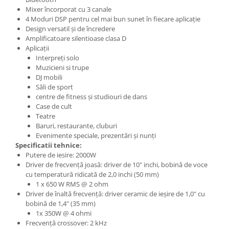
Mixer încorporat cu 3 canale
4 Moduri DSP pentru cel mai bun sunet în fiecare aplicație
Design versatil și de încredere
Amplificatoare silentioase clasa D
Aplicații
Interpreți solo
Muzicieni si trupe
DJ mobili
Săli de sport
centre de fitness și studiouri de dans
Case de cult
Teatre
Baruri, restaurante, cluburi
Evenimente speciale, prezentări și nunți
Specificatii tehnice:
Putere de iesire: 2000W
Driver de frecvență joasă: driver de 10" inchi, bobină de voce
cu temperatură ridicată de 2,0 inchi (50 mm)
1 x 650 W RMS @ 2 ohm
Driver de înaltă frecvență: driver ceramic de ieșire de 1,0" cu
bobină de 1,4" (35 mm)
1x 350W @ 4 ohmi
Frecvență crossover: 2 kHz