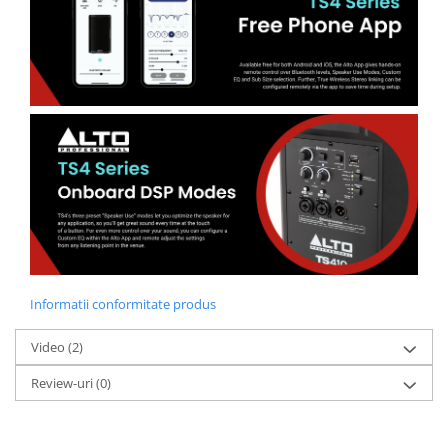
Informatii conformitate produs
Video
(2)
Review-uri
(0)