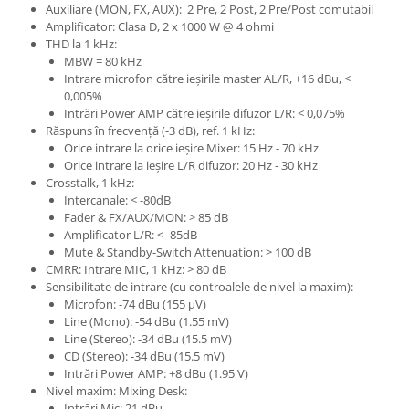
Auxiliare (MON, FX, AUX): 2 Pre, 2 Post, 2 Pre/Post comutabil
Amplificator: Clasa D, 2 x 1000 W @ 4 ohmi
THD la 1 kHz:
MBW = 80 kHz
Intrare microfon către ieșirile master AL/R, +16 dBu, <
0,005%
Intrări Power AMP către ieșirile difuzor L/R: < 0,075%
Răspuns în frecvență (-3 dB), ref. 1 kHz:
Orice intrare la orice ieșire Mixer: 15 Hz - 70 kHz
Orice intrare la ieșire L/R difuzor: 20 Hz - 30 kHz
Crosstalk, 1 kHz:
Intercanale: < -80dB
Fader & FX/AUX/MON: > 85 dB
Amplificator L/R: < -85dB
Mute & Standby-Switch Attenuation: > 100 dB
CMRR: Intrare MIC, 1 kHz: > 80 dB
Sensibilitate de intrare (cu controalele de nivel la maxim):
Microfon: -74 dBu (155 µV)
Line (Mono): -54 dBu (1.55 mV)
Line (Stereo): -34 dBu (15.5 mV)
CD (Stereo): -34 dBu (15.5 mV)
Intrări Power AMP: +8 dBu (1.95 V)
Nivel maxim: Mixing Desk:
Intrări Mic: 21 dBu