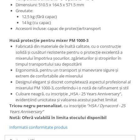
Dimensiuni: 510.5 x 164.5 x 571.5 mm
Greutate:
12.5 kg (fără capac)
14 kg (cu capac)
Accesorii incluse: capac de protecție/transport
Husă protecție pentru mixer PM 1000-3
Fabricată din materiale de înaltă calitate, cu o construcție
solidă și cusături rezistente pentru o protecție excelentă a
mixerului împotriva șocurilor, zgârieturilor și stropirilor în
timpul transportului sau depozitării
Ergonomică, pentru un transport și manevrare sigure și
extrem de confortabile ale mixerului
Designul elegant și discret completează aspectul profesional al
mixerului PM 1000-3, conferindu-i o notă de rafinament și stil
Culoare neagră, cu inscripție „HSA - 25 Years Anniversary”,
evidențiind unicitatea și valoarea acestui pachet limitat
Tricou negru personalizat
, cu inscripție
”HSA / Dynacord - 25
Years Anniversary”
Notă: Oferă valabilă în limita stocului disponibil
Informatii conformitate produs