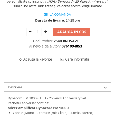
personalizate cu inscripția
„HSA / Dynacord - 25 Years Anniversary”
,
Triole / Melodica
subliniind astfel unicitatea și valoarea acestei ediții limitate
Trompete
LA COMANDA
Trompete Bb
Durata de livrare:
24-28 ore
Trompete C
ADAUGA IN COS
Trompete de buzunar
Trompete piccolo
Cod Produs:
254038-HSA-1
Ai nevoie de ajutor?
0761094853
Tuba
Adauga la Favorite
Cere informatii
Descriere
Dynacord PM 1000-3 HSA - 25 Years Anniversary Set
Pachetul aniversar conține:
Mixer amplificat Dynacord PM 1000-3
Canale (Mono + Stero): 6 (mic / linie) + 4 (mic / stereo)