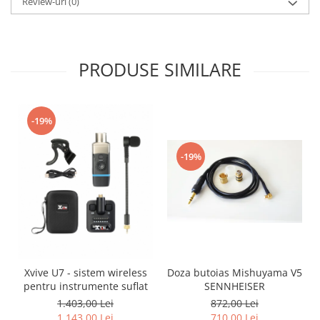
Review-uri
(0)
PRODUSE SIMILARE
-19%
-19%
Xvive U7 - sistem wireless
Doza butoias Mishuyama V5
pentru instrumente suflat
SENNHEISER
1.403,00 Lei
872,00 Lei
1.143,00 Lei
710,00 Lei