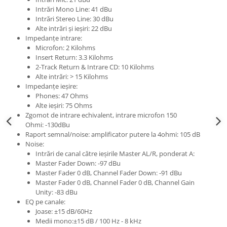
Intrări Mono Line: 41 dBu
Intrări Stereo Line: 30 dBu
Alte intrări și ieșiri: 22 dBu
Impedanțe intrare:
Microfon: 2 Kilohms
Insert Return: 3.3 Kilohms
2-Track Return & Intrare CD: 10 Kilohms
Alte intrări: > 15 Kilohms
Impedanțe ieșire:
Phones: 47 Ohms
Alte ieșiri: 75 Ohms
Zgomot de intrare echivalent, intrare microfon 150
Ohmi: -130dBu
Raport semnal/noise: amplificator putere la 4ohmi: 105 dB
Noise:
Intrări de canal către ieșirile Master AL/R, ponderat A:
Master Fader Down: -97 dBu
Master Fader 0 dB, Channel Fader Down: -91 dBu
Master Fader 0 dB, Channel Fader 0 dB, Channel Gain
Unity: -83 dBu
EQ pe canale:
Joase: ±15 dB/60Hz
Medii mono:±15 dB / 100 Hz - 8 kHz