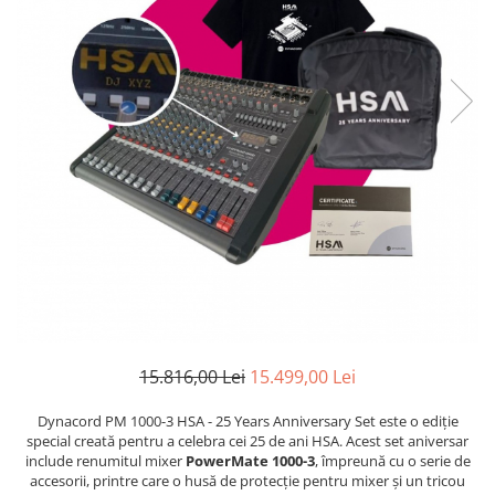
Capodastru
Accesorii mandolina
Ancii clarinet
Alte accesorii
Corzi
Mandolina Electro-Acustica
Mixer Analog
Mustiuc clarinet
Case Saxofon
Curele
Sisteme wireless intrumente cu
Mixere amplificate
Stativ clarinet
Doze
coarde
Husa
Set mixer amplificat
Bratara clarinet
Microfoane sax
Penele
Stativ microfon
Doza clarinet
Piese de schimb
Suporti
Plasturi clarinet
Chitara Copii
Corn de vanatoare
Ukulele
Eufoniu & Bariton
Flaut
Accesorii flaut
Set Flaut
Fligorn / FlugelHorn
15.816,00 Lei
15.499,00 Lei
Fluier
Muzicuta
Dynacord PM 1000-3 HSA - 25 Years Anniversary Set este o ediție
special creată pentru a celebra cei 25 de ani HSA. Acest set aniversar
Oboi
include renumitul mixer
PowerMate 1000-3
, împreună cu o serie de
Tenor Horn
accesorii, printre care o husă de protecție pentru mixer și un tricou