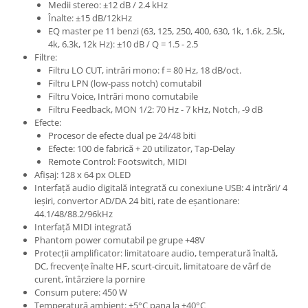
Medii stereo: ±12 dB / 2.4 kHz
Înalte: ±15 dB/12kHz
EQ master pe 11 benzi (63, 125, 250, 400, 630, 1k, 1.6k, 2.5k,
4k, 6.3k, 12k Hz): ±10 dB / Q = 1.5 - 2.5
Filtre:
Filtru LO CUT, intrări mono: f = 80 Hz, 18 dB/oct.
Filtru LPN (low-pass notch) comutabil
Filtru Voice, Intrări mono comutabile
Filtru Feedback, MON 1/2: 70 Hz - 7 kHz, Notch, -9 dB
Efecte:
Procesor de efecte dual pe 24/48 biti
Efecte: 100 de fabrică + 20 utilizator, Tap-Delay
Remote Control: Footswitch, MIDI
Afișaj: 128 x 64 px OLED
Interfață audio digitală integrată cu conexiune USB: 4 intrări/ 4
ieșiri, convertor AD/DA 24 biti, rate de eșantionare:
44.1/48/88.2/96kHz
Interfață MIDI integrată
Phantom power comutabil pe grupe +48V
Protecții amplificator: limitatoare audio, temperatură înaltă,
DC, frecvențe înalte HF, scurt-circuit, limitatoare de vârf de
curent, întârziere la pornire
Consum putere: 450 W
Temperatură ambient: +5°C pana la +40°C