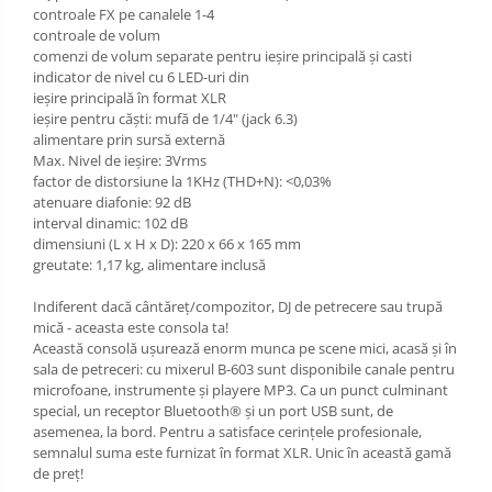
Fluier
controale FX pe canalele 1-4
controale de volum
Muzicuta
comenzi de volum separate pentru ieșire principală și casti
Oboi
indicator de nivel cu 6 LED-uri din
ieșire principală în format XLR
Tenor Horn
ieșire pentru căști: mufă de 1/4" (jack 6.3)
Triole / Melodica
alimentare prin sursă externă
Max. Nivel de ieșire: 3Vrms
Trompete
factor de distorsiune la 1KHz (THD+N): <0,03%
atenuare diafonie: 92 dB
Trompete Bb
interval dinamic: 102 dB
Trompete C
dimensiuni (L x H x D): 220 x 66 x 165 mm
greutate: 1,17 kg, alimentare inclusă
Trompete de buzunar
Trompete piccolo
Indiferent dacă cântăreț/compozitor, DJ de petrecere sau trupă
Tuba
mică - aceasta este consola ta!
Această consolă ușurează enorm munca pe scene mici, acasă și în
Violoncel
sala de petreceri: cu mixerul B-603 sunt disponibile canale pentru
microfoane, instrumente și playere MP3. Ca un punct culminant
Accesorii violoncel
special, un receptor Bluetooth® și un port USB sunt, de
Violoncel clasic
asemenea, la bord. Pentru a satisface cerințele profesionale,
semnalul suma este furnizat în format XLR. Unic în această gamă
Violoncel electro-acustic
de preț!
Viori