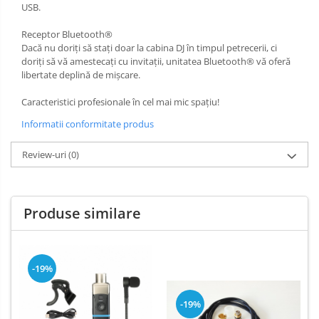
USB.
Aceordeoane copii
Acordeoane acustice
Receptor Bluetooth®
Dacă nu doriți să stați doar la cabina DJ în timpul petrecerii, ci
Huse si Cutii Acordeoane
doriți să vă amestecați cu invitații, unitatea Bluetooth® vă oferă
Orgi electrice
libertate deplină de mișcare.
Pian copii
Caracteristici profesionale în cel mai mic spațiu!
Pian Digital
Informatii conformitate produs
Chitara Clasica
Review-uri
(0)
Chitara Acustica
Chitara Electro-Acustica
Chitara Electrica
Produse similare
Chitara Electrica Set
Chitara Bas
Chitara Roundback
-19%
Accesorii chitara
-19%
Acordor