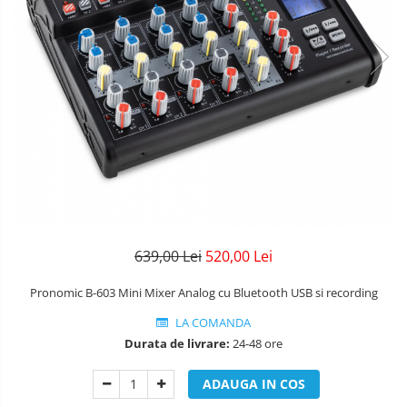
Stative
mufe
Protectie mustiuc
Alte accesorii
Case Saxofon
Doze
Microfoane sax
Piese de schimb
Trombon
Accesorii trombon
Trombon cu atasament FA
Trombon cu Culisa
639,00 Lei
520,00 Lei
Trombon cu pistoane
Pronomic B-603 Mini Mixer Analog cu Bluetooth USB si recording
Corn francez
LA COMANDA
Accesorii
Durata de livrare:
24-48 ore
Corn Dublu
Corn Si bemol
ADAUGA IN COS
Accesorii instrumente suflat