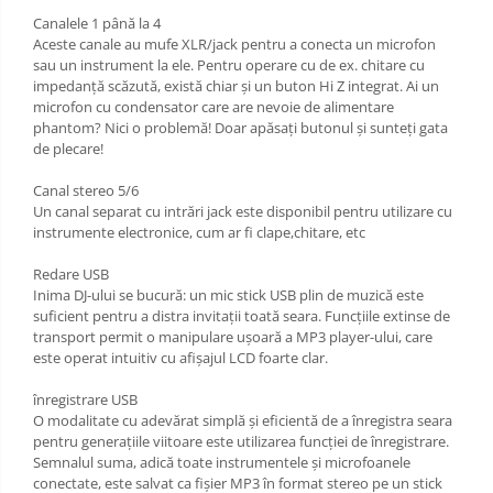
Canalele 1 până la 4
Accesorii vioara
Aceste canale au mufe XLR/jack pentru a conecta un microfon
Seturi Accesorii Vioara
sau un instrument la ele. Pentru operare cu de ex. chitare cu
Vioara Clasica
impedanță scăzută, există chiar și un buton Hi Z integrat. Ai un
microfon cu condensator care are nevoie de alimentare
Vioara Clasica set
phantom? Nici o problemă! Doar apăsați butonul și sunteți gata
Vioara Electrica
de plecare!
Vioara Electro-Acustica
Canal stereo 5/6
Mandolina
Un canal separat cu intrări jack este disponibil pentru utilizare cu
instrumente electronice, cum ar fi clape,chitare, etc
Mandolina Clasica
Accesorii mandolina
Redare USB
Inima DJ-ului se bucură: un mic stick USB plin de muzică este
Mandolina Electro-Acustica
suficient pentru a distra invitații toată seara. Funcțiile extinse de
Sisteme wireless intrumente cu
transport permit o manipulare ușoară a MP3 player-ului, care
coarde
este operat intuitiv cu afișajul LCD foarte clar.
Accesorii Clape
înregistrare USB
Scaune si Banchete pt Pian
O modalitate cu adevărat simplă și eficientă de a înregistra seara
pentru generațiile viitoare este utilizarea funcției de înregistrare.
Suporti clape
Semnalul suma, adică toate instrumentele și microfoanele
Acordeoane
conectate, este salvat ca fișier MP3 în format stereo pe un stick