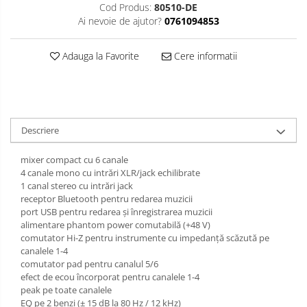
Cod Produs:
80510-DE
Clarinet
Ai nevoie de ajutor?
0761094853
Clarinet Si bemol
Adauga la Favorite
Cere informatii
Clarinet Mi bemol
Ancii clarinet
Mustiuc clarinet
Stativ clarinet
Descriere
Bratara clarinet
Doza clarinet
mixer compact cu 6 canale
Plasturi clarinet
4 canale mono cu intrări XLR/jack echilibrate
1 canal stereo cu intrări jack
Corn de vanatoare
receptor Bluetooth pentru redarea muzicii
Eufoniu & Bariton
port USB pentru redarea și înregistrarea muzicii
alimentare phantom power comutabilă (+48 V)
Flaut
comutator Hi-Z pentru instrumente cu impedanță scăzută pe
Accesorii flaut
canalele 1-4
comutator pad pentru canalul 5/6
Set Flaut
efect de ecou încorporat pentru canalele 1-4
Fligorn / FlugelHorn
peak pe toate canalele
EQ pe 2 benzi (± 15 dB la 80 Hz / 12 kHz)