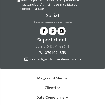
Vreau sa primesc newsletter cu promotiile
magazinului. Afla mai multe in
Politica de
Accesorii rototom
Confidentialitate
Seturi de Tobe Electronice
Social
Tamburine
Urmareste-ne in social media
Tobe acustice
Microfoane
Suport clienti
Accesorii microfoane
Luni-Joi 9-18 ; Vineri 9-15
Microfoane Conferinta
0761094853
Microfoane fara fir
contact@instrumentemuzica.ro
Microfoane instrumente
Microfoane instrumente de suflat
Microfoane voce
Magazinul Meu
Boxe
Clienti
Boxa activa cu acumulator
Boxe active
Date Comerciale
Boxe pasive