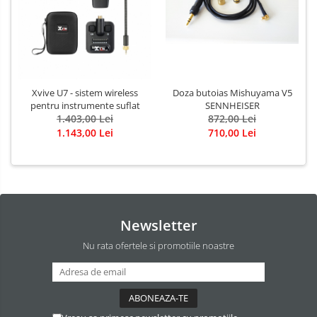
Alte accesorii chitara
Amplificatoare
Cabluri/conectica
Capodastru
Corzi
Xvive U7 - sistem wireless
Doza butoias Mishuyama V5
pentru instrumente suflat
SENNHEISER
Curele
1.403,00 Lei
872,00 Lei
Husa
1.143,00 Lei
710,00 Lei
Penele
Suporti
Chitara Copii
Ukulele
Newsletter
Cajon
Nu rata ofertele si promotiile noastre
Darbuka
Kalimba
Microfoane pentru tobe
Roto-Toms