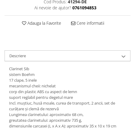
Cod Produs:
41294-DE
Triole / Melodica
Ai nevoie de ajutor?
0761094853
Trompete
Adauga la Favorite
Cere informatii
Trompete Bb
Trompete C
Trompete de buzunar
Trompete piccolo
Tuba
Descriere
Clarinet Sib
sistem Boehm
17 clape, 5 inele
mecanismul cheii: nichelat
corp din plastic ABS cu aspect de lemn
suport reglabil pentru degetul mare
Incl. muștiuc, husă moale, curea de transport, 2 ancii, set de
curățare și clemă de rezervă
Lungimea clarinetului: aproximativ 68 cm,
greutatea clarinetului: aproximativ 735 g,
dimensiunile carcasei (L x A x A): aproximativ 35 x 10 x 19 cm