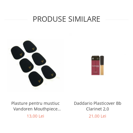
PRODUSE SIMILARE
Plasture pentru mustiuc
Daddario Plasticover Bb
Vandoren Mouthpiece
Clarinet 2,0
Cushions 0,80 mm BK
13,00 Lei
21,00 Lei