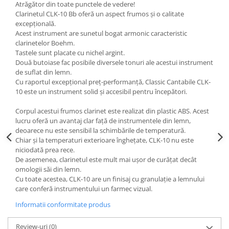
Atrăgător din toate punctele de vedere!
Clarinetul CLK-10 Bb oferă un aspect frumos și o calitate
excepțională.
Acest instrument are sunetul bogat armonic caracteristic
clarinetelor Boehm.
Tastele sunt placate cu nichel argint.
Două butoiase fac posibile diversele tonuri ale acestui instrument
de suflat din lemn.
Cu raportul excepțional preț-performanță, Classic Cantabile CLK-
10 este un instrument solid și accesibil pentru începători.
Corpul acestui frumos clarinet este realizat din plastic ABS. Acest
lucru oferă un avantaj clar față de instrumentele din lemn,
deoarece nu este sensibil la schimbările de temperatură.
Chiar și la temperaturi exterioare înghețate, CLK-10 nu este
niciodată prea rece.
De asemenea, clarinetul este mult mai ușor de curățat decât
omologii săi din lemn.
Cu toate acestea, CLK-10 are un finisaj cu granulație a lemnului
care conferă instrumentului un farmec vizual.
Informatii conformitate produs
Review-uri
(0)