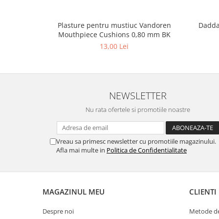
Muzicuta
Plasture pentru mustiuc Vandoren
Daddar
Oboi
Mouthpiece Cushions 0,80 mm BK
Tenor Horn
13,00 Lei
Triole / Melodica
Trompete
Trompete Bb
NEWSLETTER
Trompete C
Nu rata ofertele si promotiile noastre
Trompete de buzunar
Trompete piccolo
Tuba
Vreau sa primesc newsletter cu promotiile magazinului.
Afla mai multe in
Politica de Confidentialitate
Instrumente cu coarde
Violoncel
Accesorii violoncel
MAGAZINUL MEU
CLIENTI
Violoncel clasic
Violoncel electro-acustic
Despre noi
Metode de