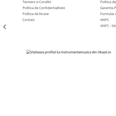
Viori
Termeni si Conditii
Politica d
Politica de Confidentialitate
Garantia 
Accesorii vioara
Politica de livrare
Formular 
Seturi Accesorii Vioara
Contact
ANPC
Vioara Clasica
ANPC - SA
Vioara Clasica set
Vioara Electrica
Vioara Electro-Acustica
Mandolina
Mandolina Clasica
Accesorii mandolina
Mandolina Electro-Acustica
Sisteme wireless intrumente cu
coarde
Instrumente cu clape
Accesorii Clape
Scaune si Banchete pt Pian
Suporti clape