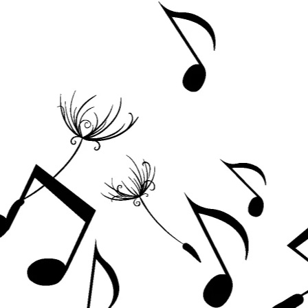
Acordeoane
Aceordeoane copii
Acordeoane acustice
Huse si Cutii Acordeoane
Orgi electrice
Pian copii
Pian Digital
Chitare / Basuri
Chitara Clasica
Chitara Acustica
Chitara Electro-Acustica
Chitara Electrica
Chitara Electrica Set
Chitara Bas
Chitara Roundback