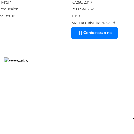
e Retur
J6/290/2017
Produselor
RO37290752
de Retur
1013
MAIERU, Bistrita-Nasaud
L
Contacteaza-ne