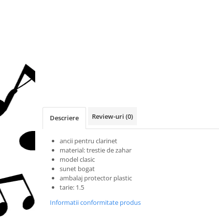
Protectie mustiuc
Alte accesorii
Case Saxofon
Doze
Microfoane sax
Piese de schimb
Instrumente de suflat
Trombon
Accesorii trombon
Review-uri
(0)
Descriere
Trombon cu atasament FA
Trombon cu Culisa
ancii pentru clarinet
material: trestie de zahar
Trombon cu pistoane
model clasic
Corn francez
sunet bogat
ambalaj protector plastic
Accesorii
tarie: 1.5
Corn Dublu
Informatii conformitate produs
Corn Si bemol