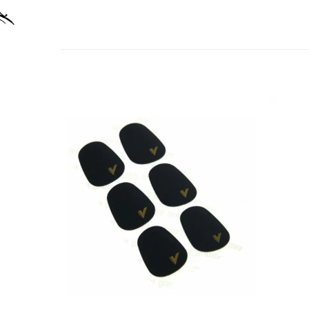
Accesorii instrumente suflat
Clarinet
Clarinet Si bemol
Clarinet Mi bemol
Ancii clarinet
Mustiuc clarinet
Stativ clarinet
Bratara clarinet
Doza clarinet
Plasturi clarinet
Corn de vanatoare
Eufoniu & Bariton
Flaut
Accesorii flaut
Set Flaut
Fligorn / FlugelHorn
Fluier