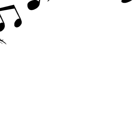
Accesorii chitara
Acordor
Alte accesorii chitara
Amplificatoare
Cabluri/conectica
Capodastru
Corzi
Curele
Husa
Penele
Suporti
Chitara Copii
Ukulele
Tobe si Percutie
Cajon
Darbuka