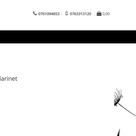
0761094853
0763313120
0,00
larinet