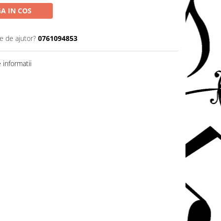
A IN COS
e de ajutor?
0761094853
informatii