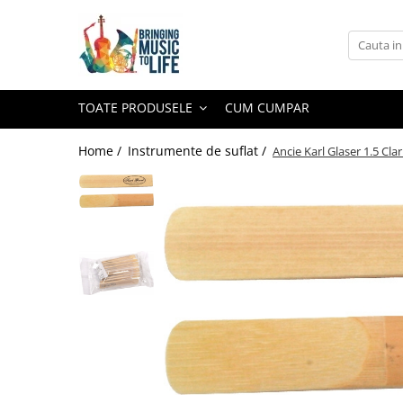
Toate Produsele
Saxofon
TOATE PRODUSELE
CUM CUMPAR
Sopran Sax
Alto Saxofon
Home /
Instrumente de suflat /
Ancie Karl Glaser 1.5 Clar
Tenor Sax
Bariton Sax
Accesorii saxofon
Ancii
Bratara
Gatar
Mustiuc saxofon sopran
Mustiuc saxofon alto
Mustiuc saxofon tenor
Stative