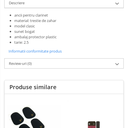
Muzicuta
Descriere
Oboi
ancii pentru clarinet
material: trestie de zahar
Tenor Horn
model clasic
sunet bogat
Triole / Melodica
ambalaj protector plastic
Trompete
tarie: 2.5
Trompete Bb
Informatii conformitate produs
Trompete C
Review-uri
(0)
Trompete de buzunar
Trompete piccolo
Tuba
Produse similare