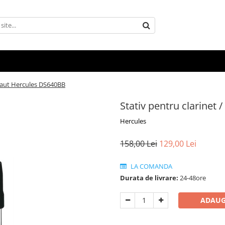
 flaut Hercules DS640BB
Stativ pentru clarinet
Hercules
158,00 Lei
129,00 Lei
LA COMANDA
Durata de livrare:
24-48ore
ADAUG