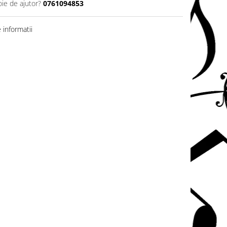
oie de ajutor?
0761094853
informatii