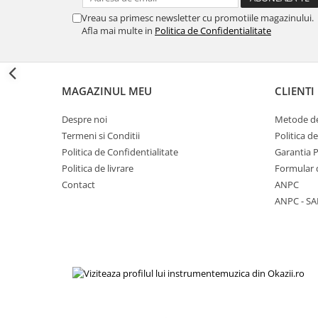
Viori
Vreau sa primesc newsletter cu promotiile magazinului.
Accesorii vioara
Afla mai multe in
Politica de Confidentialitate
Seturi Accesorii Vioara
Vioara Clasica
Vioara Clasica set
MAGAZINUL MEU
CLIENTI
Vioara Electrica
Vioara Electro-Acustica
Despre noi
Metode de
Termeni si Conditii
Politica d
Mandolina
Politica de Confidentialitate
Garantia 
Mandolina Clasica
Politica de livrare
Formular 
Accesorii mandolina
Contact
ANPC
Mandolina Electro-Acustica
ANPC - SA
Sisteme wireless intrumente cu
coarde
Instrumente cu clape
Accesorii Clape
Scaune si Banchete pt Pian
Suporti clape