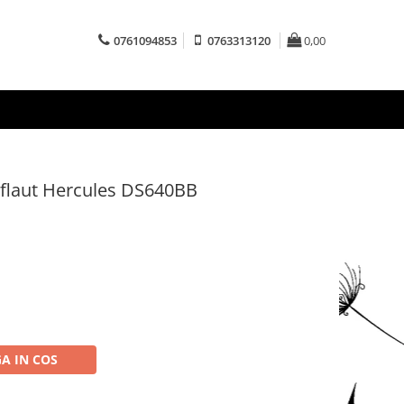
0761094853
0763313120
0,00
 / flaut Hercules DS640BB
A IN COS