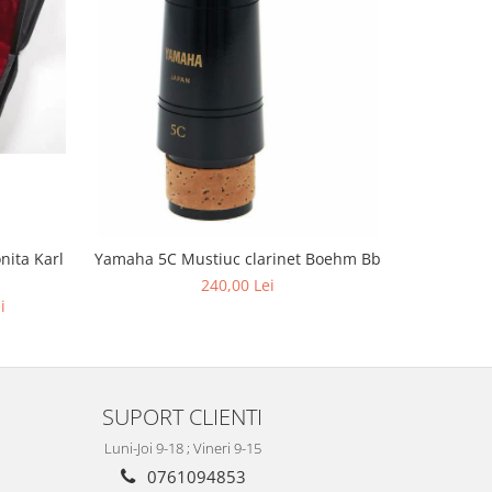
ita Karl
Yamaha 5C Mustiuc clarinet Boehm Bb
240,00 Lei
i
SUPORT CLIENTI
Luni-Joi 9-18 ; Vineri 9-15
0761094853