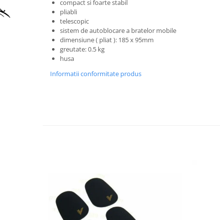
Accesorii instrumente suflat
compact si foarte stabil
pliabli
Clarinet
telescopic
Clarinet Si bemol
sistem de autoblocare a bratelor mobile
dimensiune ( pliat ): 185 x 95mm
Clarinet Mi bemol
greutate: 0.5 kg
Ancii clarinet
husa
Mustiuc clarinet
Informatii conformitate produs
Stativ clarinet
Bratara clarinet
Doza clarinet
Plasturi clarinet
Corn de vanatoare
Eufoniu & Bariton
Flaut
Accesorii flaut
Set Flaut
Fligorn / FlugelHorn
Fluier