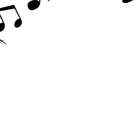
Accesorii chitara
Acordor
Alte accesorii chitara
Amplificatoare
Cabluri/conectica
Capodastru
Corzi
Curele
Husa
Penele
Suporti
Chitara Copii
Ukulele
Tobe si Percutie
Cajon
Darbuka