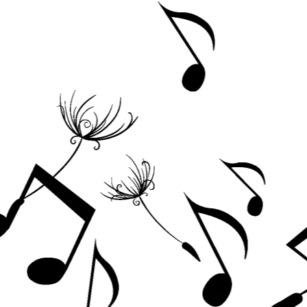
Acordeoane
Aceordeoane copii
Acordeoane acustice
Huse si Cutii Acordeoane
Orgi electrice
Pian copii
Pian Digital
Chitare / Basuri
Chitara Clasica
Chitara Acustica
Chitara Electro-Acustica
Chitara Electrica
Chitara Electrica Set
Chitara Bas
Chitara Roundback