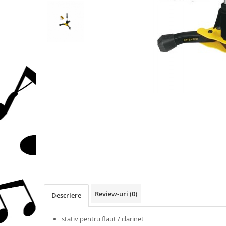
Protectie mustiuc
Alte accesorii
Case Saxofon
Doze
Microfoane sax
Piese de schimb
Instrumente de suflat
Trombon
Accesorii trombon
Trombon cu atasament FA
Trombon cu Culisa
Trombon cu pistoane
Corn francez
Accesorii
Review-uri
(0)
Descriere
Corn Dublu
Corn Si bemol
stativ pentru flaut / clarinet