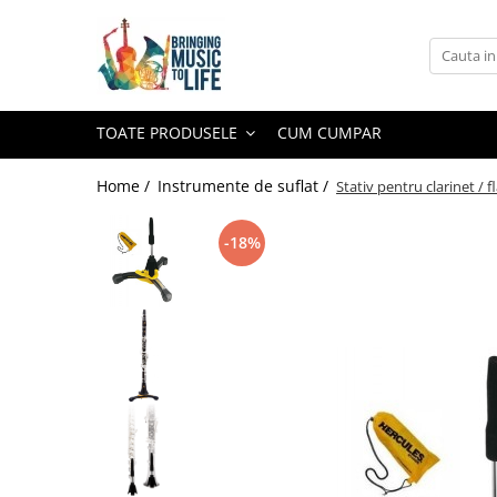
Toate Produsele
Saxofon
TOATE PRODUSELE
CUM CUMPAR
Sopran Sax
Alto Saxofon
Home /
Instrumente de suflat /
Stativ pentru clarinet /
Tenor Sax
-18%
Bariton Sax
Accesorii saxofon
Ancii
Bratara
Gatar
Mustiuc saxofon sopran
Mustiuc saxofon alto
Mustiuc saxofon tenor
Stative