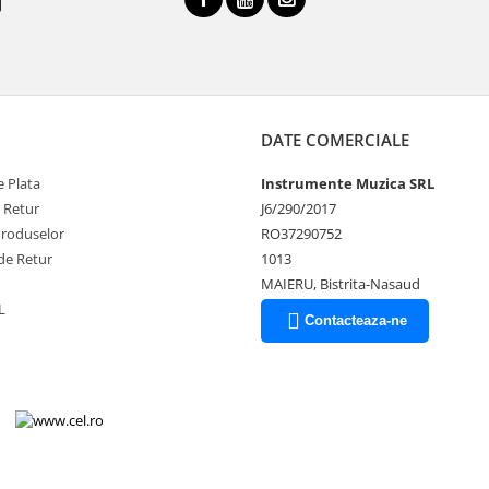
DATE COMERCIALE
 Plata
Instrumente Muzica SRL
e Retur
J6/290/2017
Produselor
RO37290752
de Retur
1013
MAIERU, Bistrita-Nasaud
L
Contacteaza-ne