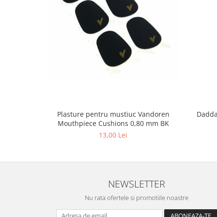
Muzicuta
Oboi
Tenor Horn
Triole / Melodica
Trompete
Trompete Bb
Trompete C
Plasture pentru mustiuc Vandoren
Daddar
Trompete de buzunar
Mouthpiece Cushions 0,80 mm BK
Trompete piccolo
13,00 Lei
Tuba
Instrumente cu coarde
Violoncel
NEWSLETTER
Accesorii violoncel
Violoncel clasic
Nu rata ofertele si promotiile noastre
Violoncel electro-acustic